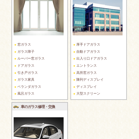
窓ガラス
厚手ドアガラス
ガラス障子
自動ドアガラス
ルーバー窓ガラス
出入り口ドアガラス
ドアガラス
エントランス
引き戸ガラス
高所窓ガラス
ガラス家具
陳列ディスプレイ
ベランダガラス
ディスプレイ
風呂ガラス
大型スクリーン
車のガラス修理・交換