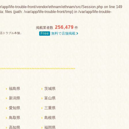
e-trouble-front/vendor/ethnam/ethnam/src/Session.php on line 149
es (path: /var/app/life-trouble-front/tmp) in /var/app/life-trouble-
256,479
掲載業者数
件
Free
無料で店舗掲載
活トラブル本舗」
福島県
茨城県
新潟県
富山県
愛知県
三重県
鳥取県
島根県
高知県
福岡県