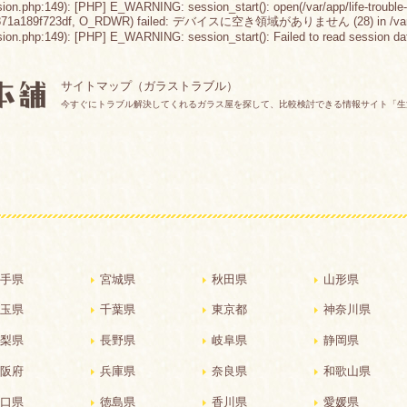
sion.php:149): [PHP] E_WARNING: session_start(): open(/var/app/life-trouble-
871a189f723df, O_RDWR) failed: デバイスに空き領域がありません (28) in /var/app/lif
n.php:149): [PHP] E_WARNING: session_start(): Failed to read session data: fil
サイトマップ（ガラストラブル）
今すぐにトラブル解決してくれるガラス屋を探して、比較検討できる情報サイト「生
手県
宮城県
秋田県
山形県
玉県
千葉県
東京都
神奈川県
梨県
長野県
岐阜県
静岡県
阪府
兵庫県
奈良県
和歌山県
口県
徳島県
香川県
愛媛県