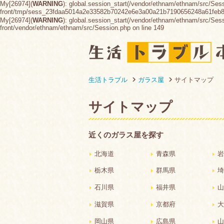
My[26974](
WARNING
): global.session_start(/vendor/ethnam/ethnam/src/Ses
front/tmp/sess_23fdaa5014a2e33582b70242e6e3a00a21b7190656248a61feb
My[26974](
WARNING
): global.session_start(/vendor/ethnam/ethnam/src/Sessio
front/vendor/ethnam/ethnam/src/Session.php on line 149
生活トラブル
ガラス屋
サイトマップ
サイトマップ
近くのガラス屋を探す
北海道
青森県
岩
栃木県
群馬県
埼
石川県
福井県
山
滋賀県
京都府
大
岡山県
広島県
山