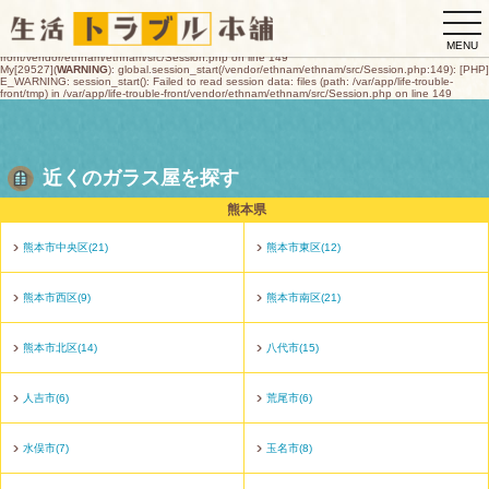
My[29527](
WARNING
): global.session_start(/vendor/ethnam/ethnam/src/Session.php:149): [PHP]
togg
E_WARNING: session_start(): open(/var/app/life-trouble-
front/tmp/sess_1239dcfea2cbd84e018c6ed5b0eb72684ade97ddfd1142030192d79d25ecde2c,
navi
O_RDWR) failed: デバイスに空き領域がありません (28) in /var/app/life-trouble-
MENU
front/vendor/ethnam/ethnam/src/Session.php on line 149
My[29527](
WARNING
): global.session_start(/vendor/ethnam/ethnam/src/Session.php:149): [PHP]
E_WARNING: session_start(): Failed to read session data: files (path: /var/app/life-trouble-
front/tmp) in /var/app/life-trouble-front/vendor/ethnam/ethnam/src/Session.php on line 149
近くのガラス屋を探す
熊本県
熊本市中央区(21)
熊本市東区(12)
熊本市西区(9)
熊本市南区(21)
熊本市北区(14)
八代市(15)
人吉市(6)
荒尾市(6)
水俣市(7)
玉名市(8)