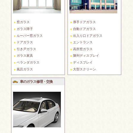
窓ガラス
厚手ドアガラス
ガラス障子
自動ドアガラス
ルーバー窓ガラス
出入り口ドアガラス
ドアガラス
エントランス
引き戸ガラス
高所窓ガラス
ガラス家具
陳列ディスプレイ
ベランダガラス
ディスプレイ
風呂ガラス
大型スクリーン
車のガラス修理・交換