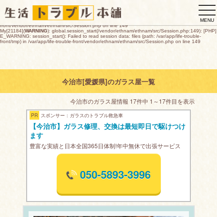
My[21184](
WARNING
): global.session_start(/vendor/ethnam/ethnam/src/Session.php:149): [PHP]
tog
E_WARNING: session_start(): open(/var/app/life-trouble-
front/tmp/sess_992c92356b1dbc54217d40e051788f0a0886274e29a3263876b387006850770c
nav
O_RDWR) failed: デバイスに空き領域がありません (28) in /var/app/life-trouble-
MENU
front/vendor/ethnam/ethnam/src/Session.php on line 149
My[21184](
WARNING
): global.session_start(/vendor/ethnam/ethnam/src/Session.php:149): [PHP]
E_WARNING: session_start(): Failed to read session data: files (path: /var/app/life-trouble-
front/tmp) in /var/app/life-trouble-front/vendor/ethnam/ethnam/src/Session.php on line 149
今治市[愛媛県]のガラス屋一覧
今治市のガラス屋情報 17件中 1～17件目を表示
PR
スポンサー：ガラスのトラブル救急車
【今治市】ガラス修理、交換は最短即日で駆けつけ
ます
豊富な実績と日本全国365日体制!年中無休で出張サービス
050-5893-3996