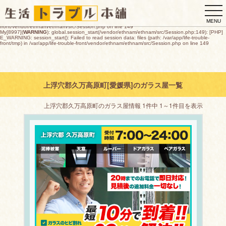
My[8997](
WARNING
): global.session_start(/vendor/ethnam/ethnam/src/Session.php:149): [PHP]
togg
E_WARNING: session_start(): open(/var/app/life-trouble-
front/tmp/sess_23901511c9843555feb2ef6b03df4efd3ce6a8947e6550965c4a99fd975b2023,
navi
O_RDWR) failed: デバイスに空き領域がありません (28) in /var/app/life-trouble-
MENU
front/vendor/ethnam/ethnam/src/Session.php on line 149
My[8997](
WARNING
): global.session_start(/vendor/ethnam/ethnam/src/Session.php:149): [PHP]
E_WARNING: session_start(): Failed to read session data: files (path: /var/app/life-trouble-
front/tmp) in /var/app/life-trouble-front/vendor/ethnam/ethnam/src/Session.php on line 149
上浮穴郡久万高原町[愛媛県]のガラス屋一覧
上浮穴郡久万高原町のガラス屋情報 1件中 1～1件目を表示