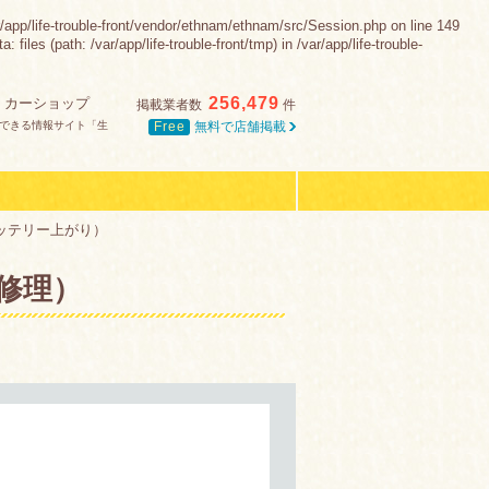
-trouble-front/vendor/ethnam/ethnam/src/Session.php on line 149
es (path: /var/app/life-trouble-front/tmp) in /var/app/life-trouble-
256,479
・カーショップ
掲載業者数
件
Free
無料で店舗掲載
できる情報サイト「生
ッテリー上がり）
修理）