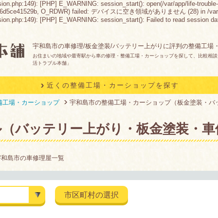
sion.php:149): [PHP] E_WARNING: session_start(): open(/var/app/life-trouble-
86d5ce41529b, O_RDWR) failed: デバイスに空き領域がありません (28) in /var/app/life
n.php:149): [PHP] E_WARNING: session_start(): Failed to read session data: fil
宇和島市の車修理/板金塗装/バッテリー上がりに評判の整備工場
お住まいの地域や最寄駅から車の修理・整備工場・カーショップを探して、比較相談
活トラブル本舗」
近くの整備工場・カーショップを探す
備工場・カーショップ
宇和島市の整備工場・カーショップ（板金塗装・バ
ル（バッテリー上がり・板金塗装・車
宇和島市の車修理屋一覧
市区町村の選択