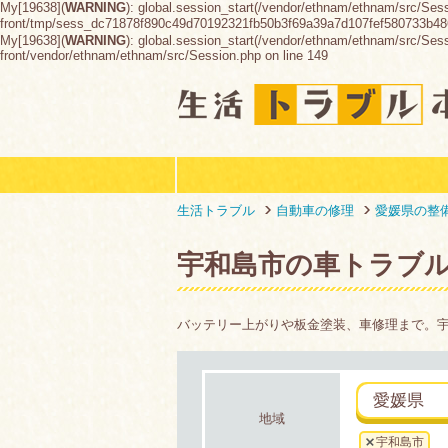
My[19638](
WARNING
): global.session_start(/vendor/ethnam/ethnam/src/Ses
front/tmp/sess_dc71878f890c49d70192321fb50b3f69a39a7d107fef580733b4
My[19638](
WARNING
): global.session_start(/vendor/ethnam/ethnam/src/Sessio
front/vendor/ethnam/ethnam/src/Session.php on line 149
生活トラブル
自動車の修理
愛媛県の整
宇和島市の車トラブ
バッテリー上がりや板金塗装、車修理まで。
愛媛県
地域
宇和島市