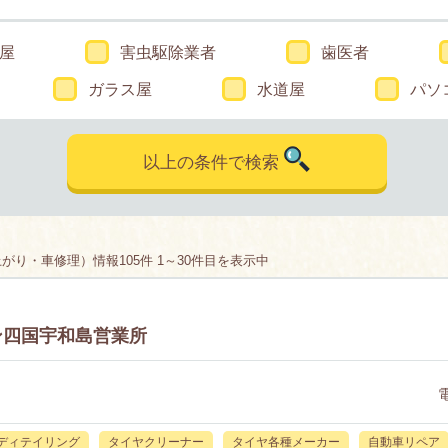
屋
害虫駆除業者
歯医者
ガラス屋
水道屋
パソ
以上の条件で検索
り・車修理）情報105件 1～30件目を表示中
ン四国宇和島営業所
ディテイリング
タイヤクリーナー
タイヤ各種メーカー
自動車リペア