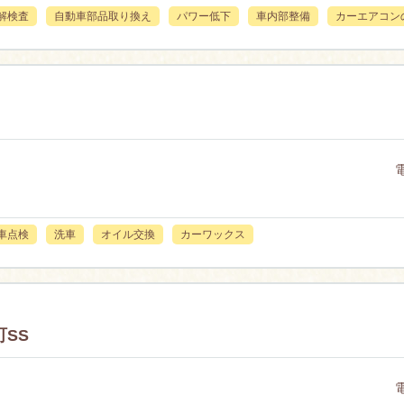
解検査
自動車部品取り換え
パワー低下
車内部整備
カーエアコン
車点検
洗車
オイル交換
カーワックス
SS