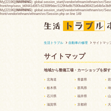
My[22196](
WARNING
): global.session_start(/vendor/ethnam/ethnam/src/Ses
front/tmp/sess_b6f441d087c62308f9dec5129f4e8b7590bda080421e64b5e3b
My[22196](
WARNING
): global.session_start(/vendor/ethnam/ethnam/src/Sessio
front/vendor/ethnam/ethnam/src/Session.php on line 149
生活トラブル
自動車の修理
サイトマッ
サイトマップ
地域から整備工場・カーショップを探す
北海道
青森県
岩
栃木県
群馬県
埼
石川県
福井県
山
滋賀県
京都府
大