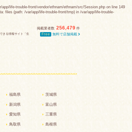
e-trouble-front/vendor/ethnam/ethnam/src/Session.php on line 149
es (path: /var/app/life-trouble-front/tmp) in /var/app/life-trouble-
256,479
掲載業者数
件
Free
無料で店舗掲載
できる情報サイト「生
福島県
茨城県
新潟県
富山県
愛知県
三重県
鳥取県
島根県