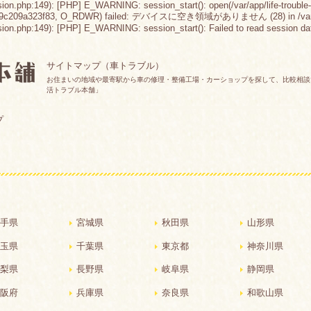
sion.php:149): [PHP] E_WARNING: session_start(): open(/var/app/life-trouble-
89c209a323f83, O_RDWR) failed: デバイスに空き領域がありません (28) in /var/app/lif
n.php:149): [PHP] E_WARNING: session_start(): Failed to read session data: fil
サイトマップ（車トラブル）
お住まいの地域や最寄駅から車の修理・整備工場・カーショップを探して、比較相談
活トラブル本舗」
プ
手県
宮城県
秋田県
山形県
玉県
千葉県
東京都
神奈川県
梨県
長野県
岐阜県
静岡県
阪府
兵庫県
奈良県
和歌山県