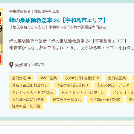
害虫駆除業者｜愛媛県宇和島市
蜂の巣駆除救急車.24【宇和島市エリア】
【地元密着だから安心】宇和島市専門の蜂の巣駆除専門業者
蜂の巣駆除専門業者「蜂の巣駆除救急車.24【宇和島市エリア】」で
年創業から地元密着で選ばれつづけ、あらゆる蜂トラブルを解決
愛媛県宇和島市
当日対応OK
365日営業
夜20時以降も受付OK
土日祝営業
見積り後追加料金なし
作業の事前説明あり
安心の保証・アフター
クレジットカード支払OK
お子さま・ペットに優しい
ノンケミカ
天然成分駆除剤使用
作業外注一切なし
高所(3m〜)作業OK
屋
駐車料金一切不要