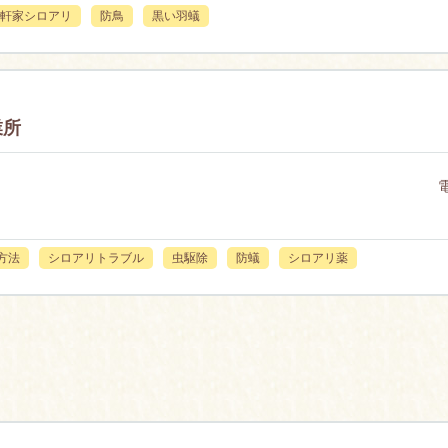
軒家シロアリ
防鳥
黒い羽蟻
業所
方法
シロアリトラブル
虫駆除
防蟻
シロアリ薬