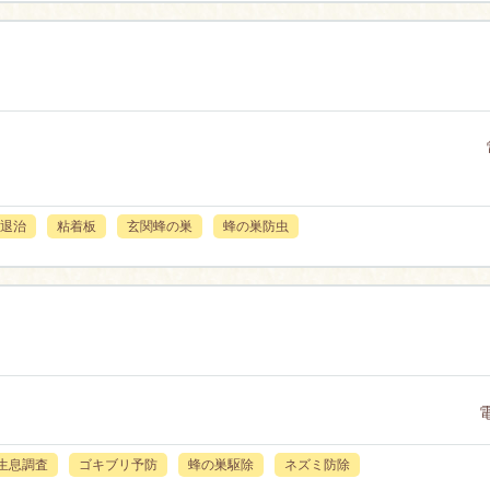
退治
粘着板
玄関蜂の巣
蜂の巣防虫
生息調査
ゴキブリ予防
蜂の巣駆除
ネズミ防除