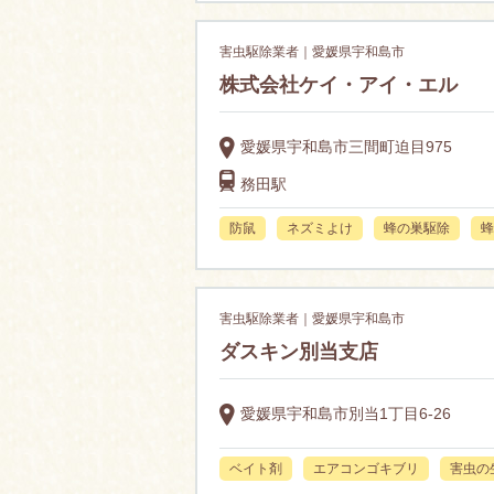
害虫駆除業者｜愛媛県宇和島市
株式会社ケイ・アイ・エル
愛媛県宇和島市三間町迫目975
務田駅
防鼠
ネズミよけ
蜂の巣駆除
蜂
害虫駆除業者｜愛媛県宇和島市
ダスキン別当支店
愛媛県宇和島市別当1丁目6-26
ベイト剤
エアコンゴキブリ
害虫の