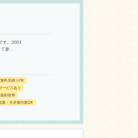
す。2003
して参…
無料見積りOK
サービスあり
ル薬剤使用
根裏・天井裏作業OK