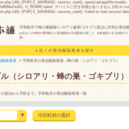
on.php:149): [PHP] E_WARNING: session_start(): open(/var/app/life-trouble-
05d6f84a7ed51, O_RDWR) failed: デバイスに空き領域がありません (28) in /var/app/lif
.php:149): [PHP] E_WARNING: session_start(): Failed to read session data: file
宇和島市で蜂の巣駆除/シロアリ被害/ゴキブリ退治に評判の害虫
お住まいの地域や最寄駅から害虫駆除の出張業者を探して、比較相談できる情報サイ
舗」
近くの害虫駆除業者を探す
虫駆除業者
宇和島市の害虫駆除業者（蜂の巣・シロアリ・ゴキブリ）
ブル（シロアリ・蜂の巣・ゴキブリ）
リの退治から予防まで。宇和島市の害虫駆除業者一覧
市区町村の選択