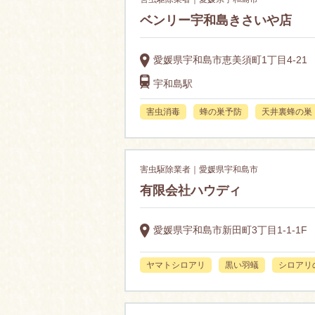
ベンリー宇和島きさいや店
愛媛県宇和島市恵美須町1丁目4-21
宇和島駅
害虫消毒
蜂の巣予防
天井裏蜂の巣
害虫駆除業者｜愛媛県宇和島市
有限会社ハウディ
愛媛県宇和島市新田町3丁目1-1-1F
ヤマトシロアリ
黒い羽蟻
シロアリ