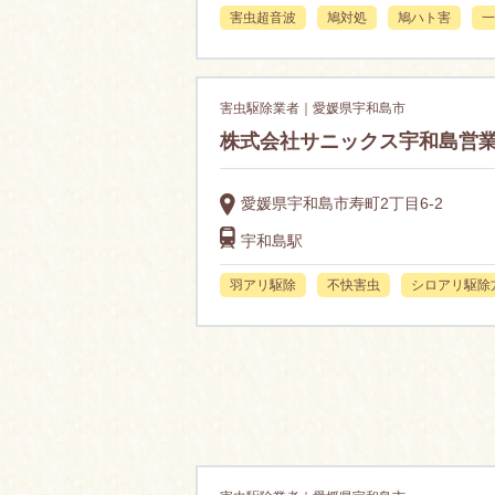
害虫超音波
鳩対処
鳩ハト害
一
害虫駆除業者｜愛媛県宇和島市
株式会社サニックス宇和島営
愛媛県宇和島市寿町2丁目6-2
宇和島駅
羽アリ駆除
不快害虫
シロアリ駆除