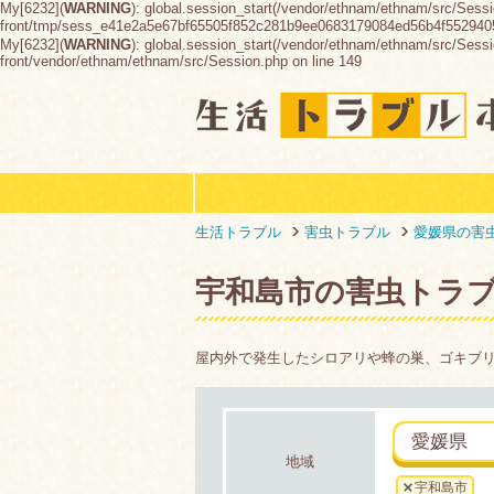
My[6232](
WARNING
): global.session_start(/vendor/ethnam/ethnam/src/Sessi
front/tmp/sess_e41e2a5e67bf65505f852c281b9ee0683179084ed56b4f55294
My[6232](
WARNING
): global.session_start(/vendor/ethnam/ethnam/src/Session
front/vendor/ethnam/ethnam/src/Session.php on line 149
生活トラブル
害虫トラブル
愛媛県の害
宇和島市の害虫トラ
屋内外で発生したシロアリや蜂の巣、ゴキブ
愛媛県
地域
宇和島市