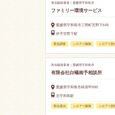
害虫駆除業者｜愛媛県宇和島市
ファミリー環境サービス
愛媛県宇和島市三間町宮野下645
伊予宮野下駅
害虫調査
シロアリ駆除
シロアリ防
害虫駆除業者｜愛媛県宇和島市
有限会社白蟻南予相談所
愛媛県宇和島市柿原甲890
北宇和島駅
害虫退治
シロアリ駆除
シロアリ防