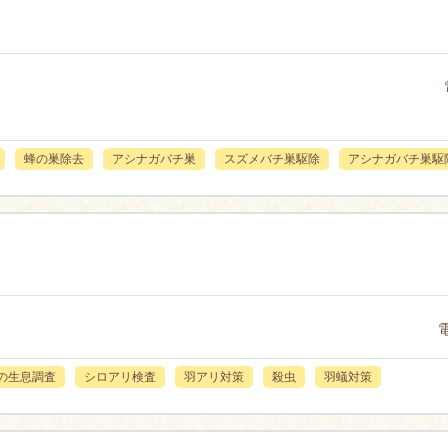
蜂の巣除去
アシナガバチ巣
スズメバチ巣駆除
アシナガバチ巣駆
の生息調査
シロアリ検査
羽アリ対策
殺虫
羽蟻対策