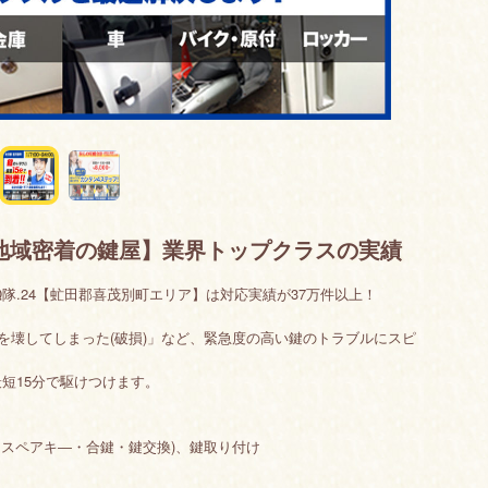
地域密着の鍵屋】業界トップクラスの実績
Q隊.24【虻田郡喜茂別町エリア】は対応実績が37万件以上！
鍵を壊してしまった(破損)」など、緊急度の高い鍵のトラブルにスピ
短15分で駆けつけます。
・スペアキ―・合鍵・鍵交換)、鍵取り付け