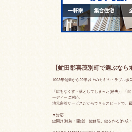
【虻田郡喜茂別町で選ぶなら
1998年創業から22年以上のカギのトラブル救
「鍵をなくす・落としてしまった(紛失)」「
ーディーに対応。
地元密着サービスだからできるスピードで、最
▼対応
鍵開け(施錠・開錠)、鍵修理、鍵を作る(作成