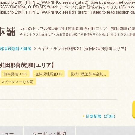
sion.php:149): [PHP] E_WARNING: session_start(): open(/var/app/life-trouble-
6765630a010ba, O_RDWR) failed: デバイスに空き領域がありません (28) in /var/app/lif
n.php:149): [PHP] E_WARNING: session_start(): Failed to read session data: fil
カギのトラブル救Q隊.24【虻田郡喜茂別町エリア】/虻田郡喜茂
今すぐトラブル解決してくれる業者を比較できる情報サイトNo.1「生活トラブル本
郡喜茂別町の鍵屋
カギのトラブル救Q隊.24【虻田郡喜茂別町エリア】
【虻田郡喜茂別町エリア】
無料見積りOK
無料現地調査OK
見積り後追加料金無し
スピーディーな対応
店舗情報（詳細）
ニュー
クーポン・地図