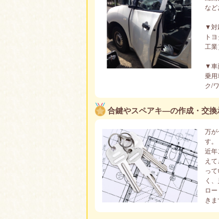
など
▼対
トヨ
工業
▼車
乗用
ク/
合鍵やスペアキ―の作成・交換
万が
す。
近年
えて
って
く、
ロー
きま