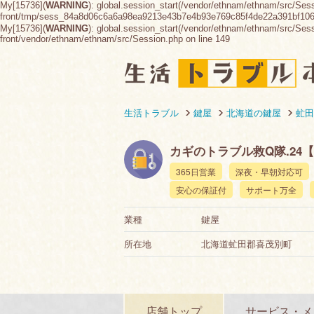
My[15736](
WARNING
): global.session_start(/vendor/ethnam/ethnam/src/Ses
front/tmp/sess_84a8d06c6a6a98ea9213e43b7e4b93e769c85f4de22a391bf10
My[15736](
WARNING
): global.session_start(/vendor/ethnam/ethnam/src/Sessio
front/vendor/ethnam/ethnam/src/Session.php on line 149
生活トラブル
鍵屋
北海道の鍵屋
虻田
カギのトラブル救Q隊.24
365日営業
深夜・早朝対応可
安心の保証付
サポート万全
業種
鍵屋
所在地
北海道虻田郡喜茂別町
店舗トップ
サービス・メ