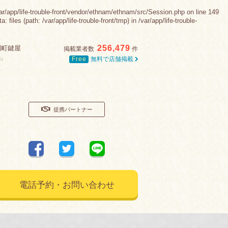
e-trouble-front/vendor/ethnam/ethnam/src/Session.php on line 149
es (path: /var/app/life-trouble-front/tmp) in /var/app/life-trouble-
256,479
別町鍵屋
掲載業者数
件
Free
無料で店舗掲載
舗」
提携パートナー
電話予約・お問い合わせ