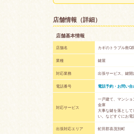
店舗情報（詳細）
店舗基本情報
店舗名
カギのトラブル救Q隊
業種
鍵屋
対応業務
出張サービス、鍵開
電話番号
電話予約・お問い合
一戸建て、マンショ
金庫
対応サービス
大事な鍵を落として
い。などすぐにお電
出張対応エリア
虻田郡喜茂別町