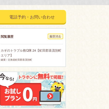
電話予約・お問い合わせ
閲覧履歴
履歴消去
カギのトラブル救Q隊.24【虻田郡喜茂別町
エリア】
鍵屋 / 北海道虻田郡喜茂別町