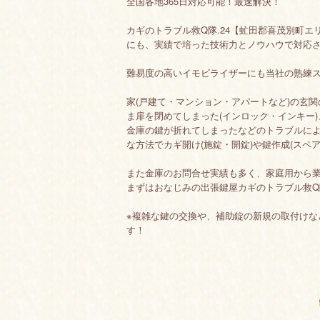
全国各地365日対応可能！最速解決！
カギのトラブル救Q隊.24【虻田郡喜茂別町
にも、実績で培った技術力とノウハウで対応
難易度の高いイモビライザーにも当社の熟練
家(戸建て・マンション・アパートなど)の玄
ま扉を閉めてしまった(インロック・インキー)
金庫の鍵が折れてしまったなどのトラブルに
な方法でカギ開け(施錠・開錠)や鍵作成(スペ
また金庫のお問合せ実績も多く、家庭用から
まずはおなじみの出張鍵屋カギのトラブル救Q
※複雑な鍵の交換や、補助錠の新規の取付けな
す！