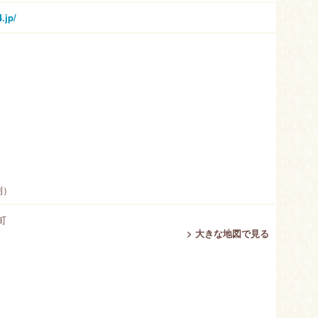
.jp/
制）
町
> 大きな地図で見る