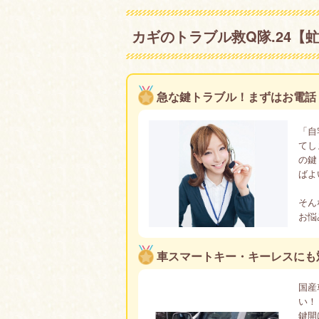
カギのトラブル救Q隊.24
急な鍵トラブル！まずはお電話
「自
てし
の鍵
ばよ
そん
お悩
車スマートキー・キーレスにも
国産
い！
鍵開