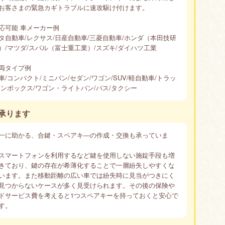
お客さまの緊急カギトラブルに速攻駆け付けます。
応可能 車メーカー例
タ自動車/レクサス/日産自動車/三菱自動車/ホンダ（本田技研
）/マツダ/スバル（富士重工業）/スズキ/ダイハツ工業
両タイプ例
車/コンパクト/ミニバン/セダン/ワゴン/SUV/軽自動車/トラッ
ワンボックス/ワゴン・ライトバン/バス/タクシー
承ります
一に助かる、合鍵・スペアキ―の作成・交換も承っていま
スマートフォンを利用するなど鍵を使用しない施錠手段も増
きており、鍵の存在が希薄化することで一層紛失しやすくな
います。また移動距離の広い車では紛失時に見当がつきにく
見つからないケースが多く見受けられます。その後の保険や
ドサービス費を考えると1つスペアキーを持っておくと安心で
す。