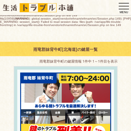
My[10959](
WARNING
): global.session_start(/vendor/ethnam/ethnam/src/Session.php:149): [PHP]
togg
E_WARNING: session_start(): open(/var/app/life-trouble-
front/tmp/sess_e4b1db9e597f91a5a26e9d76dea81cdc73c5bdc819b081f8f637c2a923252b84,
navi
O_RDWR) failed: デバイスに空き領域がありません (28) in /var/app/life-trouble-
MENU
front/vendor/ethnam/ethnam/src/Session.php on line 149
My[10959](
WARNING
): global.session_start(/vendor/ethnam/ethnam/src/Session.php:149): [PHP]
E_WARNING: session_start(): Failed to read session data: files (path: /var/app/life-trouble-
front/tmp) in /var/app/life-trouble-front/vendor/ethnam/ethnam/src/Session.php on line 149
雨竜郡妹背牛町[北海道]の鍵屋一覧
雨竜郡妹背牛町の鍵屋情報 1件中 1～1件目を表示