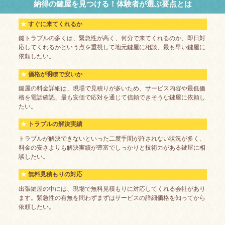
納得の鍵屋を見つける！体験者が選ぶ要点とは
すぐに来てくれるか
鍵トラブルの多くは、緊急性が高く、何分で来てくれるのか、即日対
応してくれるかという点を重視して地元鍵屋に相談、最も早い鍵屋に
依頼したい。
価格が明瞭で安いか
鍵屋の料金詳細は、現場で見積りが多いため、サービス内容や最低価
格を電話確認、最も安価で応対を通じて信頼できそうな鍵屋に依頼し
たい。
トラブルの解決実績
トラブルが解決できないといった二度手間が許されない状況が多く、
料金の安さよりも解決実績が豊富でしっかりと技術力がある鍵屋に相
談したい。
無料見積もりの対応
出張鍵屋の中には、現場で無料見積もりに対応してくれる会社があり
ます。緊急性の有無を問わずまずはサービスの詳細価格を知ってから
依頼したい。