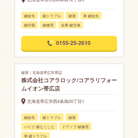
鍵紛失
鍵トラブル
鍵屋
車 鍵紛失
鍵作製
鍵修理
金庫 鍵交換
0155-25-2610
鍵屋｜北海道帯広市周辺
株式会社コアラロック/コアラリフォー
ムイオン帯広店
北海道帯広市西4条南20丁目1
鍵紛失
鍵トラブル
鍵屋
バイク 鍵なくした
ドアノブ 鍵修理
車 鍵トラブル