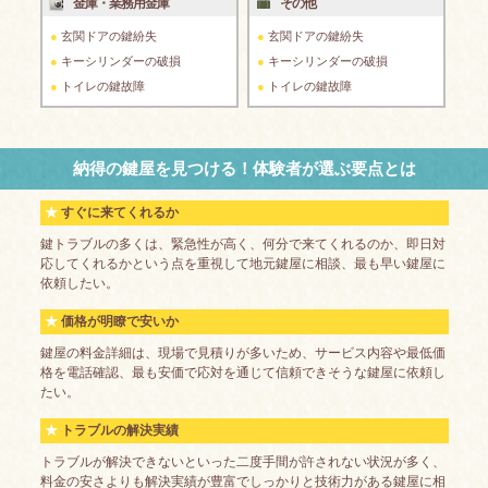
金庫・業務用金庫
その他
玄関ドアの鍵紛失
玄関ドアの鍵紛失
キーシリンダーの破損
キーシリンダーの破損
トイレの鍵故障
トイレの鍵故障
納得の鍵屋を見つける！体験者が選ぶ要点とは
すぐに来てくれるか
鍵トラブルの多くは、緊急性が高く、何分で来てくれるのか、即日対
応してくれるかという点を重視して地元鍵屋に相談、最も早い鍵屋に
依頼したい。
価格が明瞭で安いか
鍵屋の料金詳細は、現場で見積りが多いため、サービス内容や最低価
格を電話確認、最も安価で応対を通じて信頼できそうな鍵屋に依頼し
たい。
トラブルの解決実績
トラブルが解決できないといった二度手間が許されない状況が多く、
料金の安さよりも解決実績が豊富でしっかりと技術力がある鍵屋に相