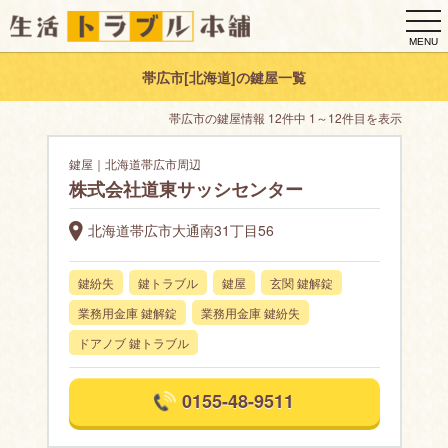
togg
navi
MENU
帯広市[北海道]の鍵屋一覧
帯広市の鍵屋情報 12件中 1～12件目を表示
鍵屋｜北海道帯広市周辺
株式会社道東サッシセンター
北海道帯広市大通南31丁目56
鍵紛失
鍵トラブル
鍵屋
玄関 鍵解錠
業務用金庫 鍵解錠
業務用金庫 鍵紛失
ドアノブ 鍵トラブル
0155-48-9511