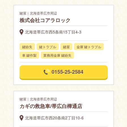
鍵屋｜北海道帯広市周辺
株式会社コアラロック
北海道帯広市西5条南15丁目4-3
鍵紛失
鍵トラブル
鍵屋
金庫 鍵トラブル
車 鍵作製
業務用金庫 鍵紛失
0155-25-2584
鍵屋｜北海道帯広市周辺
カギの救急車/帯広白樺通店
北海道帯広市西20条南2丁目10-6