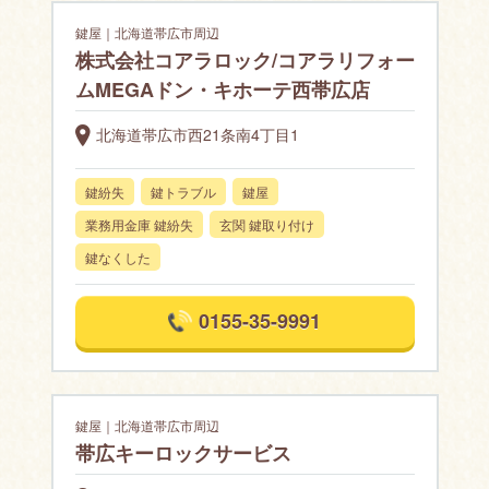
鍵屋｜北海道帯広市周辺
株式会社コアラロック/コアラリフォー
ムMEGAドン・キホーテ西帯広店
北海道帯広市西21条南4丁目1
鍵紛失
鍵トラブル
鍵屋
業務用金庫 鍵紛失
玄関 鍵取り付け
鍵なくした
0155-35-9991
鍵屋｜北海道帯広市周辺
帯広キーロックサービス