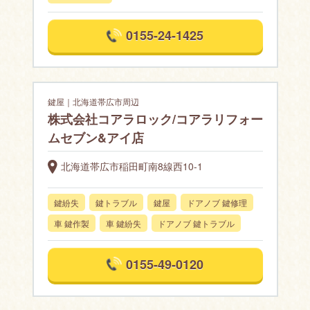
0155-24-1425
鍵屋｜北海道帯広市周辺
株式会社コアラロック/コアラリフォー
ムセブン&アイ店
北海道帯広市稲田町南8線西10-1
鍵紛失
鍵トラブル
鍵屋
ドアノブ 鍵修理
車 鍵作製
車 鍵紛失
ドアノブ 鍵トラブル
0155-49-0120