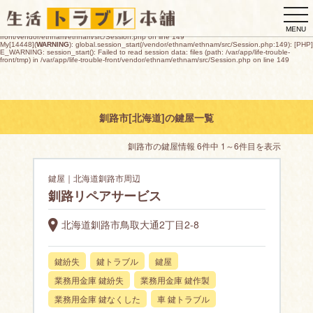
My[14448](
WARNING
): global.session_start(/vendor/ethnam/ethnam/src/Session.php:149): [PHP]
togg
E_WARNING: session_start(): open(/var/app/life-trouble-
front/tmp/sess_ac494d58648d613aaab9050737daa8b1b0f9ff5f2438dcd220287247a2250110,
navi
O_RDWR) failed: デバイスに空き領域がありません (28) in /var/app/life-trouble-
MENU
front/vendor/ethnam/ethnam/src/Session.php on line 149
My[14448](
WARNING
): global.session_start(/vendor/ethnam/ethnam/src/Session.php:149): [PHP]
E_WARNING: session_start(): Failed to read session data: files (path: /var/app/life-trouble-
front/tmp) in /var/app/life-trouble-front/vendor/ethnam/ethnam/src/Session.php on line 149
釧路市[北海道]の鍵屋一覧
釧路市の鍵屋情報 6件中 1～6件目を表示
鍵屋｜北海道釧路市周辺
釧路リペアサービス
北海道釧路市鳥取大通2丁目2-8
鍵紛失
鍵トラブル
鍵屋
業務用金庫 鍵紛失
業務用金庫 鍵作製
業務用金庫 鍵なくした
車 鍵トラブル