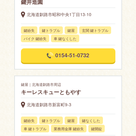
鍵井造園
北海道釧路市昭和中央1丁目13-10
鍵紛失
鍵トラブル
鍵屋
玄関 鍵トラブル
バイク 鍵紛失
車 鍵なくした
0154-51-0732
鍵屋｜北海道釧路市周辺
キーレスキューともやす
北海道釧路市新富町9-3
鍵紛失
鍵トラブル
鍵屋
鍵なくした
車 鍵トラブル
業務用金庫 鍵紛失
鍵開錠