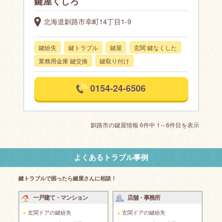
鍵屋くしろ
北海道釧路市幸町14丁目1-9
鍵紛失
鍵トラブル
鍵屋
玄関 鍵なくした
業務用金庫 鍵交換
鍵取り付け
0154-24-6506
釧路市の鍵屋情報 6件中 1～6件目を表示
よくあるトラブル事例
鍵トラブルで困ったら鍵屋さんに相談！
一戸建て・マンション
店舗・事務所
玄関ドアの鍵紛失
玄関ドアの鍵紛失