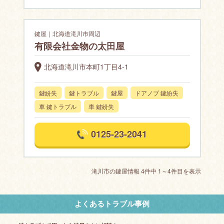
鍵屋｜北海道滝川市周辺
有限会社金物の太田屋
北海道滝川市本町1丁目4-1
鍵紛失
鍵トラブル
鍵屋
ドアノブ 鍵紛失
車 鍵トラブル
車 鍵紛失
0125-23-2041
滝川市の鍵屋情報 4件中 1～4件目を表示
よくあるトラブル事例