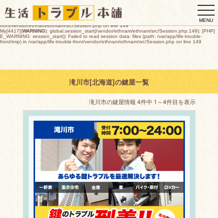
My[4417](
WARNING
): global.session_start(/vendor/ethnam/ethnam/src/Session.php:149): [PHP]
togg
E_WARNING: session_start(): open(/var/app/life-trouble-
front/tmp/sess_c9f6847779ae7bf8891bf497e3e462081065595af1039827776a45f0261912f9,
navi
O_RDWR) failed: デバイスに空き領域がありません (28) in /var/app/life-trouble-
MENU
front/vendor/ethnam/ethnam/src/Session.php on line 149
My[4417](
WARNING
): global.session_start(/vendor/ethnam/ethnam/src/Session.php:149): [PHP]
E_WARNING: session_start(): Failed to read session data: files (path: /var/app/life-trouble-
front/tmp) in /var/app/life-trouble-front/vendor/ethnam/ethnam/src/Session.php on line 149
滝川市[北海道]の鍵屋一覧
滝川市の鍵屋情報 4件中 1～4件目を表示