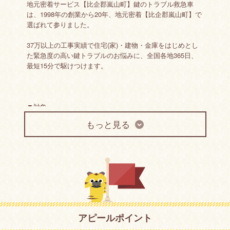
地元密着サービス【比企郡嵐山町】鍵のトラブル救急車
は、1998年の創業から20年、地元密着【比企郡嵐山町】で
選ばれて参りました。
37万以上の工事実績で住宅(家)・建物・金庫をはじめとし
た緊急度の高い鍵トラブルのお悩みに、全国各地365日、
最短15分で駆けつけます。
▼対象
もっと見る
住宅(家)・建物・金庫(家庭用/業務用)・車・バイク
▼サービス
鍵開け・鍵交換・鍵及び錠前の修理・新規取付け(補助錠・
電池錠)・部品交換・カギ作成(合鍵作成)・インロック（鍵
の閉じ込め）
アピールポイント