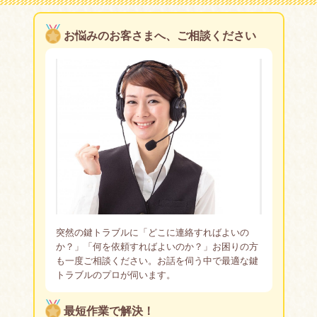
▼鍵の種類 ディスクシリンダー錠（ウェーハータンブラー
お悩みのお客さまへ、ご相談ください
錠）/ピンタンブラー錠（ピンシリンダー錠）/ディンプル
シリンダー錠/マグネットタンブラーシリンダー錠/ロータ
リーディスクタンブラー錠/暗証番号錠/リモコンキー（リ
モートキー）/スマートキー
他社で断られた極めて難しいピッキングも経験から培った
「技術力」「対応力」を駆使し対応しています。
イモビライザーの対応などにも当社の熟練スタッフが誠心
誠意に対応します。
※鍵交換や補助錠などの新規の取付けやその他特殊なケー
突然の鍵トラブルに「どこに連絡すればよいの
スな場合、お日にちをいただくことがございます。
か？」「何を依頼すればよいのか？」お困りの方
も一度ご相談ください。お話を伺う中で最適な鍵
玄関、金庫の鍵をなくして困ったり、鍵折れによる解錠が
トラブルのプロが伺います。
困難な場合ははもちろん
最短作業で解決！
車やバイクのインロック（鍵の閉じ込め）による開錠およ