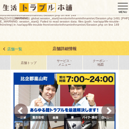
My[32431](
WARNING
): global.session_start(/vendor/ethnam/ethnam/src/Session.php:149): [PHP]
tog
E_WARNING: session_start(): open(/var/app/life-trouble-
front/tmp/sess_d617367a8f459439813d231aa79066159ae5e0fac72743e647290e46e02a7a3a
nav
O_RDWR) failed: デバイスに空き領域がありません (28) in /var/app/life-trouble-
MENU
front/vendor/ethnam/ethnam/src/Session.php on line 149
My[32431](
WARNING
): global.session_start(/vendor/ethnam/ethnam/src/Session.php:149): [PHP]
E_WARNING: session_start(): Failed to read session data: files (path: /var/app/life-trouble-
front/tmp) in /var/app/life-trouble-front/vendor/ethnam/ethnam/src/Session.php on line 149
店舗詳細情報
店舗一覧
サービス・
クーポン・
店舗トップ
メニュー
地図