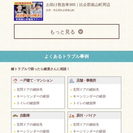
お助け救急車365｜比企郡嵐山町周辺
住所：埼玉県比企郡嵐山町
【比企郡嵐山町地域】カギとドア修理コバ
もっと見る
ヤシ
住所：埼玉県比企郡嵐山町
よくあるトラブル事例
鍵トラブルで困ったら鍵屋さんに相談！
一戸建て・マンション
店舗・事務所
玄関ドアの鍵紛失
玄関ドアの鍵紛失
キーシリンダーの破損
キーシリンダーの破損
トイレの鍵故障
トイレの鍵故障
自動車
原付・バイク
玄関ドアの鍵紛失
玄関ドアの鍵紛失
キーシリンダーの破損
キーシリンダーの破損