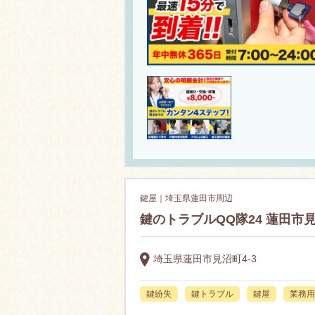
鍵屋｜埼玉県蓮田市周辺
鍵のトラブルQQ隊24 蓮田市
埼玉県蓮田市見沼町4-3
鍵紛失
鍵トラブル
鍵屋
業務用