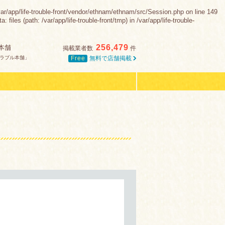
fe-trouble-front/vendor/ethnam/ethnam/src/Session.php on line 149
es (path: /var/app/life-trouble-front/tmp) in /var/app/life-trouble-
256,479
本舗
掲載業者数
件
Free
無料で店舗掲載
ラブル本舗」