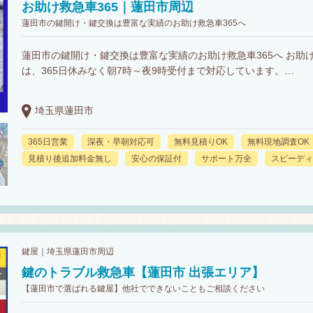
お助け救急車365｜蓮田市周辺
蓮田市の鍵開け・鍵交換は豊富な実績のお助け救急車365へ
蓮田市の鍵開け・鍵交換は豊富な実績のお助け救急車365へ お助け
は、365日休みなく朝7時～夜9時受付まで対応しています。…
埼玉県蓮田市
365日営業
深夜・早朝対応可
無料見積りOK
無料現地調査OK
見積り後追加料金無し
安心の保証付
サポート万全
スピーディ
鍵屋｜埼玉県蓮田市周辺
鍵のトラブル救急車【蓮田市 出張エリア】
【蓮田市で選ばれる鍵屋】他社でできないこともご相談ください