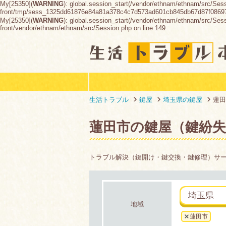
My[25350](
WARNING
): global.session_start(/vendor/ethnam/ethnam/src/Ses
front/tmp/sess_1325dd61876e84a81a378c4c7d573ad601cb845db67d87f0869
My[25350](
WARNING
): global.session_start(/vendor/ethnam/ethnam/src/Sessio
front/vendor/ethnam/ethnam/src/Session.php on line 149
生活トラブル
鍵屋
埼玉県の鍵屋
蓮田
蓮田市の鍵屋（鍵紛失
トラブル解決（鍵開け・鍵交換・鍵修理）サ
埼玉県
地域
蓮田市