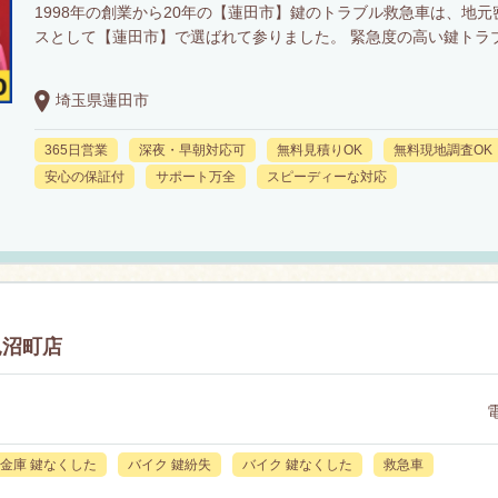
1998年の創業から20年の【蓮田市】鍵のトラブル救急車は、地元
スとして【蓮田市】で選ばれて参りました。 緊急度の高い鍵トラ
埼玉県蓮田市
365日営業
深夜・早朝対応可
無料見積りOK
無料現地調査OK
安心の保証付
サポート万全
スピーディーな対応
見沼町店
金庫 鍵なくした
バイク 鍵紛失
バイク 鍵なくした
救急車