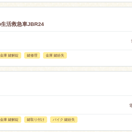
活救急車JBR24
金庫 鍵解錠
鍵修理
金庫 鍵紛失
金庫 鍵解錠
鍵取り付け
バイク 鍵紛失