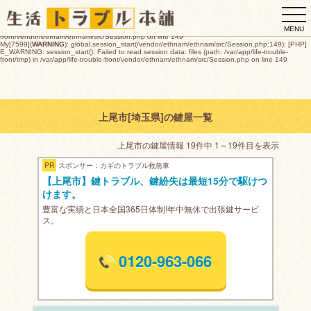
My[7599](
WARNING
): global.session_start(/vendor/ethnam/ethnam/src/Session.php:149): [PHP]
togg
E_WARNING: session_start(): open(/var/app/life-trouble-
front/tmp/sess_1275059341660eaee64fda6689164e05f847bc6495028413fad9e9905675a290,
navi
O_RDWR) failed: デバイスに空き領域がありません (28) in /var/app/life-trouble-
MENU
front/vendor/ethnam/ethnam/src/Session.php on line 149
My[7599](
WARNING
): global.session_start(/vendor/ethnam/ethnam/src/Session.php:149): [PHP]
E_WARNING: session_start(): Failed to read session data: files (path: /var/app/life-trouble-
front/tmp) in /var/app/life-trouble-front/vendor/ethnam/ethnam/src/Session.php on line 149
上尾市[埼玉県]の鍵屋一覧
上尾市の鍵屋情報 19件中 1～19件目を表示
PR
スポンサー：カギのトラブル救急車
【上尾市】鍵トラブル、鍵紛失は最短15分で駆けつ
けます。
豊富な実績と日本全国365日体制!年中無休で出張鍵サービ
ス。
0120-963-066