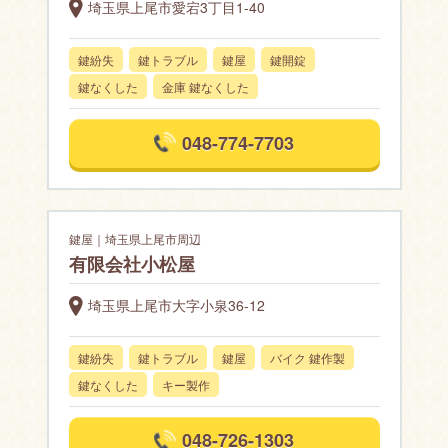
埼玉県上尾市愛宕3丁目1-40
鍵紛失
鍵トラブル
鍵屋
鍵開錠
鍵なくした
金庫 鍵なくした
048-774-7703
鍵屋｜埼玉県上尾市周辺
有限会社小松屋
埼玉県上尾市大字小泉36-12
鍵紛失
鍵トラブル
鍵屋
バイク 鍵作製
鍵なくした
キー製作
048-726-1303