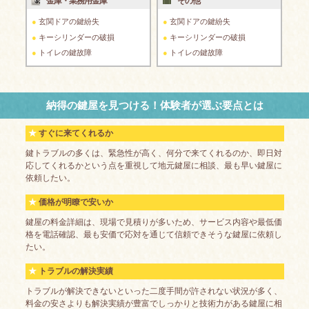
金庫・業務用金庫
その他
玄関ドアの鍵紛失
玄関ドアの鍵紛失
キーシリンダーの破損
キーシリンダーの破損
トイレの鍵故障
トイレの鍵故障
納得の鍵屋を見つける！体験者が選ぶ要点とは
すぐに来てくれるか
鍵トラブルの多くは、緊急性が高く、何分で来てくれるのか、即日対
応してくれるかという点を重視して地元鍵屋に相談、最も早い鍵屋に
依頼したい。
価格が明瞭で安いか
鍵屋の料金詳細は、現場で見積りが多いため、サービス内容や最低価
格を電話確認、最も安価で応対を通じて信頼できそうな鍵屋に依頼し
たい。
トラブルの解決実績
トラブルが解決できないといった二度手間が許されない状況が多く、
料金の安さよりも解決実績が豊富でしっかりと技術力がある鍵屋に相