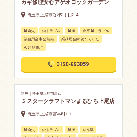
カギ修理安心アゲオロックガーデン
埼玉県上尾市谷津2丁目2-4
鍵紛失
鍵トラブル
鍵屋
金庫 鍵トラブル
業務用金庫 鍵解錠
業務用金庫 鍵なくした
玄関 鍵修理
0120-693059
鍵屋｜埼玉県上尾市周辺
ミスタークラフトマンまるひろ上尾店
埼玉県上尾市宮本町1-1
鍵紛失
鍵トラブル
鍵屋
鍵作製