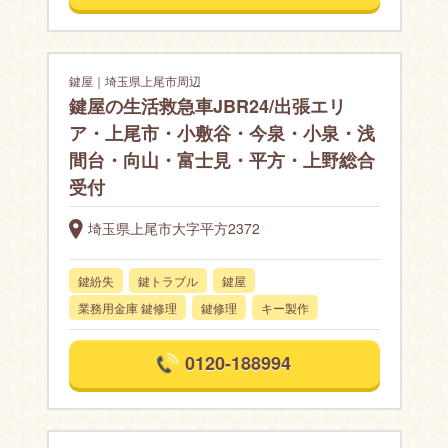
鍵屋｜埼玉県上尾市周辺
鍵屋の生活救急車JBR24/出張エリ
ア・上尾市・小敷谷・今泉・小泉・浅
間台・向山・富士見・平方・上野総合
受付
埼玉県上尾市大字平方2372
鍵紛失
鍵トラブル
鍵屋
業務用金庫 鍵修理
鍵修理
キー製作
0120-188994