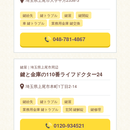
鍵紛失
鍵トラブル
鍵屋
鍵開錠
車 鍵トラブル
業務用金庫 鍵交換
048-781-4867
鍵屋｜埼玉県上尾市周辺
鍵と金庫の110番ライフドクター24
埼玉県上尾市本町1丁目2-14
鍵紛失
鍵トラブル
鍵屋
業務用金庫 鍵トラブル
玄関 鍵解錠
鍵修理
0120-934521