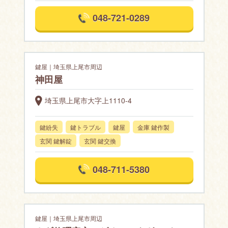
048-721-0289
鍵屋｜埼玉県上尾市周辺
神田屋
埼玉県上尾市大字上1110-4
鍵紛失
鍵トラブル
鍵屋
金庫 鍵作製
玄関 鍵解錠
玄関 鍵交換
048-711-5380
鍵屋｜埼玉県上尾市周辺