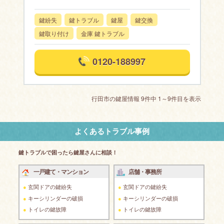
鍵紛失
鍵トラブル
鍵屋
鍵交換
鍵取り付け
金庫 鍵トラブル
0120-188997
行田市の鍵屋情報 9件中 1～9件目を表示
よくあるトラブル事例
鍵トラブルで困ったら鍵屋さんに相談！
一戸建て・マンション
店舗・事務所
玄関ドアの鍵紛失
玄関ドアの鍵紛失
キーシリンダーの破損
キーシリンダーの破損
トイレの鍵故障
トイレの鍵故障