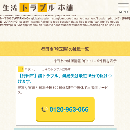
My[25699](
WARNING
): global.session_start(/vendor/ethnam/ethnam/src/Session.php:149): [PHP]
togg
E_WARNING: session_start(): open(/var/app/life-trouble-
front/tmp/sess_7e3e7836e235cd4f32ad8a8a9258c108133e543c89d93940dab99573129af171
navi
O_RDWR) failed: デバイスに空き領域がありません (28) in /var/app/life-trouble-
MENU
front/vendor/ethnam/ethnam/src/Session.php on line 149
My[25699](
WARNING
): global.session_start(/vendor/ethnam/ethnam/src/Session.php:149): [PHP]
E_WARNING: session_start(): Failed to read session data: files (path: /var/app/life-trouble-
front/tmp) in /var/app/life-trouble-front/vendor/ethnam/ethnam/src/Session.php on line 149
行田市[埼玉県]の鍵屋一覧
行田市の鍵屋情報 9件中 1～9件目を表示
PR
スポンサー：カギのトラブル救急車
【行田市】鍵トラブル、鍵紛失は最短15分で駆けつ
けます。
豊富な実績と日本全国365日体制!年中無休で出張鍵サービ
ス。
0120-963-066