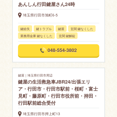
あんしん行田鍵屋さん24時
埼玉県行田市旭町6-5
鍵紛失
鍵トラブル
鍵屋
玄関 鍵なくした
業務用金庫 鍵なくした
玄関 鍵解錠
048-554-3802
鍵屋｜埼玉県行田市周辺
鍵屋の生活救急車JBR24/出張エリ
ア・行田市・行田市駅前・桜町・富士
見町・藤原町・行田市役所前・持田・
行田駅前総合受付
埼玉県行田市押上町13