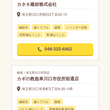
カネキ建材株式会社
埼玉県川口市朝日3丁目22-15
鍵紛失
鍵トラブル
鍵屋
シリンダー交換
玄関 鍵なくした
車 鍵なくした
048-222-6862
鍵屋｜埼玉県川口市周辺
カギの救急車川口市役所前通店
埼玉県川口市幸町3丁目9-25-10B
鍵紛失
鍵トラブル
鍵屋
バイク 鍵なくした
業務用金庫 鍵交換