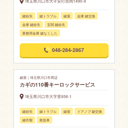
埼玉県川口市大字安行吉岡1490-9
鍵紛失
鍵トラブル
鍵屋
金庫 鍵交換
金庫 鍵紛失
玄関 鍵紛失
業務用金庫 鍵なくした
048-284-2867
鍵屋｜埼玉県川口市周辺
カギの110番キーロックサービス
埼玉県川口市大字里936-1
鍵紛失
鍵トラブル
鍵屋
ドアノブ 鍵交換
鍵作製
救急車