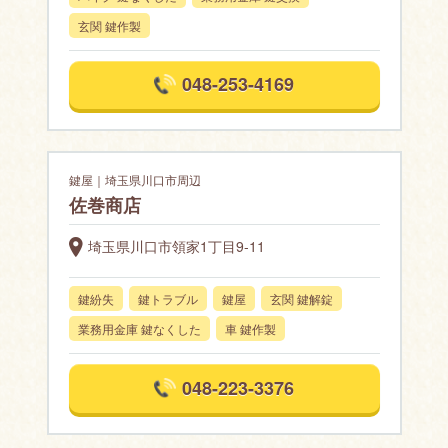
玄関 鍵作製
048-253-4169
鍵屋｜埼玉県川口市周辺
佐巻商店
埼玉県川口市領家1丁目9-11
鍵紛失
鍵トラブル
鍵屋
玄関 鍵解錠
業務用金庫 鍵なくした
車 鍵作製
048-223-3376