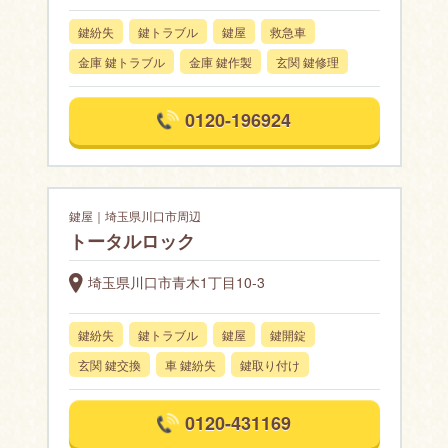
鍵紛失
鍵トラブル
鍵屋
救急車
金庫 鍵トラブル
金庫 鍵作製
玄関 鍵修理
0120-196924
鍵屋｜埼玉県川口市周辺
トータルロック
埼玉県川口市青木1丁目10-3
鍵紛失
鍵トラブル
鍵屋
鍵開錠
玄関 鍵交換
車 鍵紛失
鍵取り付け
0120-431169