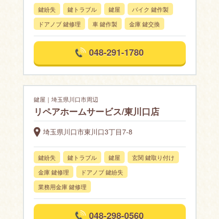
鍵紛失
鍵トラブル
鍵屋
バイク 鍵作製
ドアノブ 鍵修理
車 鍵作製
金庫 鍵交換
048-291-1780
鍵屋｜埼玉県川口市周辺
リペアホームサービス/東川口店
埼玉県川口市東川口3丁目7-8
鍵紛失
鍵トラブル
鍵屋
玄関 鍵取り付け
金庫 鍵修理
ドアノブ 鍵紛失
業務用金庫 鍵修理
048-298-0560