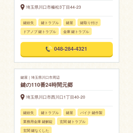
埼玉県川口市榛松3丁目44-23
鍵紛失
鍵トラブル
鍵屋
鍵取り付け
ドアノブ 鍵トラブル
金庫 鍵トラブル
048-284-4321
鍵屋｜埼玉県川口市周辺
鍵の110番24時間元郷
埼玉県川口市西川口1丁目40-20
鍵紛失
鍵トラブル
鍵屋
バイク 鍵作製
業務用金庫 鍵解錠
玄関 鍵トラブル
玄関 鍵なくした