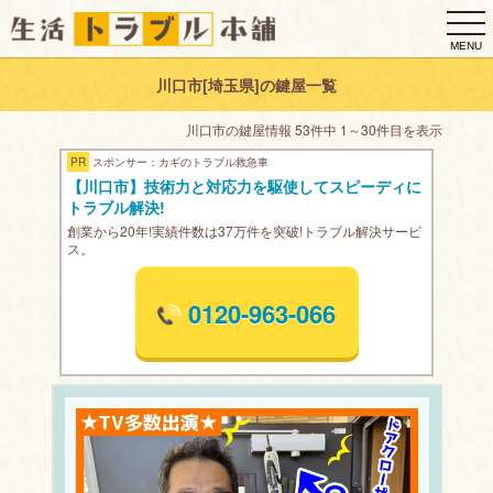
togg
navi
MENU
川口市[埼玉県]の鍵屋一覧
川口市の鍵屋情報 53件中 1～30件目を表示
PR
スポンサー：カギのトラブル救急車
【川口市】技術力と対応力を駆使してスピーディに
トラブル解決!
創業から20年!実績件数は37万件を突破!トラブル解決サービ
ス。
0120-963-066