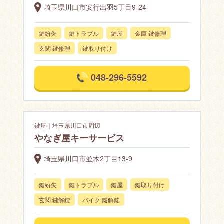
埼玉県川口市安行出羽5丁目9-24
鍵紛失
鍵トラブル
鍵屋
金庫 鍵修理
玄関 鍵修理
鍵取り付け
048-296-5592
鍵屋｜埼玉県川口市周辺
やなぎ屋キーサービス
埼玉県川口市並木2丁目13-9
鍵紛失
鍵トラブル
鍵屋
鍵取り付け
玄関 鍵解錠
バイク 鍵解錠