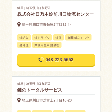
鍵屋｜埼玉県川口市周辺
株式会社日乃本錠前川口物流センター
埼玉県川口市東領家2丁目32-14
鍵紛失
鍵トラブル
鍵屋
玄関 鍵なくした
鍵修理
業務用金庫 鍵修理
048-223-5553
鍵屋｜埼玉県川口市周辺
鍵のトータルサービス
埼玉県川口市芝富士2丁目10-23