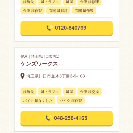
鍵紛失
鍵トラブル
鍵屋
金庫 鍵修理
金庫 鍵作製
玄関 鍵解錠
玄関 鍵作製
0120-840769
鍵屋｜埼玉県川口市周辺
ケンズワークス
埼玉県川口市並木3丁目3-9-103
鍵紛失
鍵トラブル
鍵屋
金庫 鍵交換
バイク 鍵なくした
バイク 鍵作製
048-258-4165