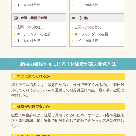
トイレの鍵故障
トイレの鍵故障
金庫・業務用金庫
その他
玄関ドアの鍵紛失
玄関ドアの鍵紛失
キーシリンダーの破損
キーシリンダーの破損
トイレの鍵故障
トイレの鍵故障
納得の鍵屋を見つける！体験者が選ぶ要点とは
すぐに来てくれるか
鍵トラブルの多くは、緊急性が高く、何分で来てくれるのか、即日対
応してくれるかという点を重視して地元鍵屋に相談、最も早い鍵屋に
依頼したい。
価格が明瞭で安いか
鍵屋の料金詳細は、現場で見積りが多いため、サービス内容や最低価
格を電話確認、最も安価で応対を通じて信頼できそうな鍵屋に依頼し
たい。