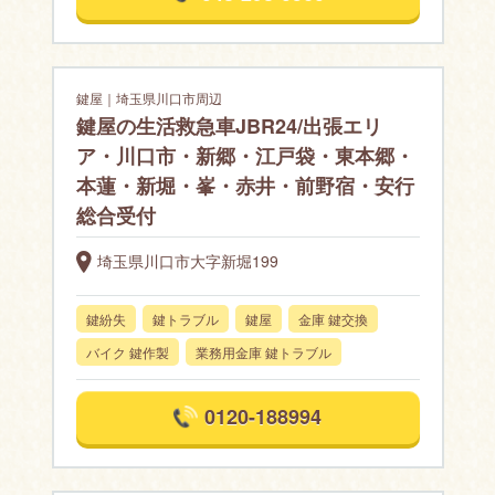
鍵屋｜埼玉県川口市周辺
鍵屋の生活救急車JBR24/出張エリ
ア・川口市・新郷・江戸袋・東本郷・
本蓮・新堀・峯・赤井・前野宿・安行
総合受付
埼玉県川口市大字新堀199
鍵紛失
鍵トラブル
鍵屋
金庫 鍵交換
バイク 鍵作製
業務用金庫 鍵トラブル
0120-188994