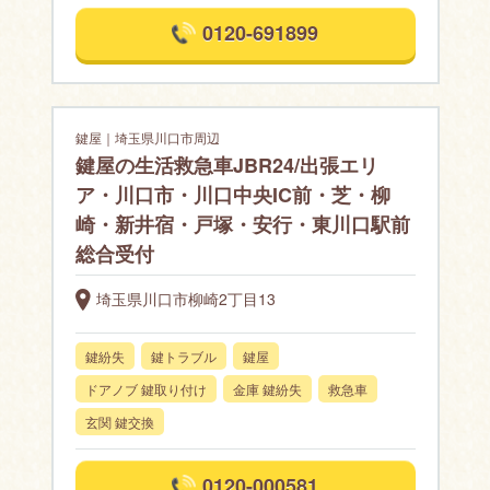
0120-691899
鍵屋｜埼玉県川口市周辺
鍵屋の生活救急車JBR24/出張エリ
ア・川口市・川口中央IC前・芝・柳
崎・新井宿・戸塚・安行・東川口駅前
総合受付
埼玉県川口市柳崎2丁目13
鍵紛失
鍵トラブル
鍵屋
ドアノブ 鍵取り付け
金庫 鍵紛失
救急車
玄関 鍵交換
0120-000581