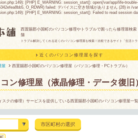
sion.php:149): [PHP] E_WARNING: session_start(): open(/var/app/life-trouble-
6342efea8bb5, O_RDWR) failed: デバイスに空き領域がありません (28) in /var/app/life
n.php:149): [PHP] E_WARNING: session_start(): Failed to read session data: fil
西置賜郡小国町のパソコン修理やトラブルで困ったら修理屋検索
舗
トラブル解決してくれる近くのパソコン修理屋を検索！比較できるサイト「生活トラ
近くのパソコン修理屋を探す
理屋
西置賜郡小国町のパソコン修理屋（パソコン修理・PCトラブル）
ソコン修理屋（液晶修理・データ復旧
ィスクの修理）サービスを提供している西置賜郡小国町のパソコン修理屋一
市区町村の選択
町