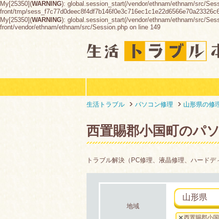
My[25350](
WARNING
): global.session_start(/vendor/ethnam/ethnam/src/Ses
front/tmp/sess_f7c77d0deec8f4df7b146f0e3c716ec1c1e22d6566e70a23326c
My[25350](
WARNING
): global.session_start(/vendor/ethnam/ethnam/src/Sessio
front/vendor/ethnam/ethnam/src/Session.php on line 149
生活トラブル
パソコン修理
山形県の修
西置賜郡小国町のパ
トラブル解決（PC修理、液晶修理、ハードデ
山形県
地域
西置賜郡小国