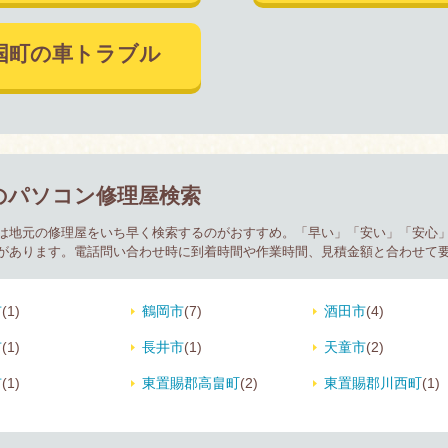
国町の車トラブル
のパソコン修理屋検索
は地元の修理屋をいち早く検索するのがおすすめ。「早い」「安い」「安心」
があります。電話問い合わせ時に到着時間や作業時間、見積金額と合わせて
市
(1)
鶴岡市
(7)
酒田市
(4)
市
(1)
長井市
(1)
天童市
(2)
市
(1)
東置賜郡高畠町
(2)
東置賜郡川西町
(1)