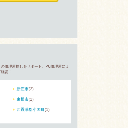
の修理屋探しをサポート。PC修理屋によ
要確認！
新庄市
(2)
東根市
(1)
西置賜郡小国町
(1)