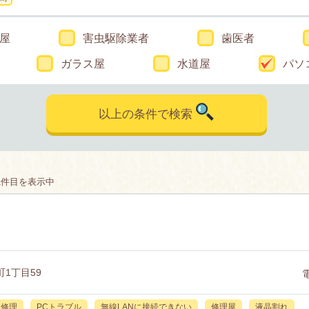
屋
害虫駆除業者
歯医者
ガラス屋
水道屋
パソ
以上の条件で検索
1件目を表示中
1丁目59
C修理
PCトラブル
無線LANに接続できない
修理屋
液晶割れ