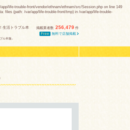
-trouble-front/vendor/ethnam/ethnam/src/Session.php on line 149
es (path: /var/app/life-trouble-front/tmp) in /var/app/life-trouble-
256,479
！生活トラブル本
掲載業者数
件
Free
無料で店舗掲載
ブル本舗」
）
覧