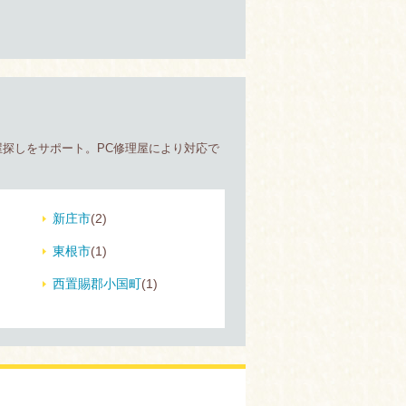
探しをサポート。PC修理屋により対応で
新庄市
(2)
東根市
(1)
西置賜郡小国町
(1)