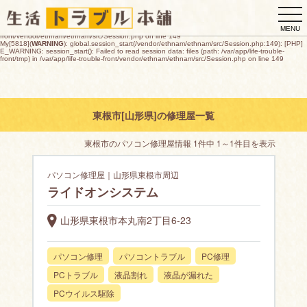
My[5818](
WARNING
): global.session_start(/vendor/ethnam/ethnam/src/Session.php:149): [PHP]
togg
E_WARNING: session_start(): open(/var/app/life-trouble-
front/tmp/sess_7076ea74d24faa222e888e4a6f7f46f7130f1335f546a7dffab89eeedadd2013,
navi
O_RDWR) failed: デバイスに空き領域がありません (28) in /var/app/life-trouble-
MENU
front/vendor/ethnam/ethnam/src/Session.php on line 149
My[5818](
WARNING
): global.session_start(/vendor/ethnam/ethnam/src/Session.php:149): [PHP]
E_WARNING: session_start(): Failed to read session data: files (path: /var/app/life-trouble-
front/tmp) in /var/app/life-trouble-front/vendor/ethnam/ethnam/src/Session.php on line 149
東根市[山形県]の修理屋一覧
東根市のパソコン修理屋情報 1件中 1～1件目を表示
パソコン修理屋｜山形県東根市周辺
ライドオンシステム
山形県東根市本丸南2丁目6-23
パソコン修理
パソコントラブル
PC修理
PCトラブル
液晶割れ
液晶が漏れた
PCウイルス駆除