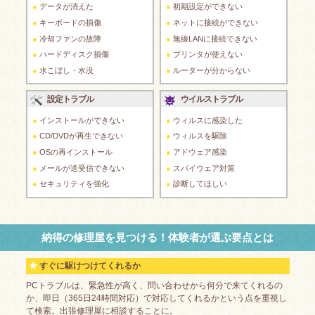
データが消えた
初期設定ができない
キーボードの損傷
ネットに接続ができない
冷却ファンの故障
無線LANに接続できない
ハードディスク損傷
プリンタが使えない
水こぼし・水没
ルーターが分からない
設定トラブル
ウイルストラブル
インストールができない
ウィルスに感染した
CD/DVDが再生できない
ウィルスを駆除
OSの再インストール
アドウェア感染
メールが送受信できない
スパイウェア対策
セキュリティを強化
診断してほしい
納得の修理屋を見つける！体験者が選ぶ要点とは
すぐに駆けつけてくれるか
PCトラブルは、緊急性が高く、問い合わせから何分で来てくれるの
か、即日（365日24時間対応）で対応してくれるかという点を重視し
て検索。出張修理屋に相談することに。