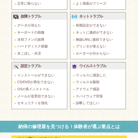
正常に映らない
よく画面がフリーズ
故障トラブル
ネットトラブル
データが消えた
初期設定ができない
キーボードの損傷
ネットに接続ができない
冷却ファンの故障
無線LANに接続できない
ハードディスク損傷
プリンタが使えない
水こぼし・水没
ルーターが分からない
設定トラブル
ウイルストラブル
インストールができない
ウィルスに感染した
CD/DVDが再生できない
ウィルスを駆除
OSの再インストール
アドウェア感染
メールが送受信できない
スパイウェア対策
セキュリティを強化
診断してほしい
納得の修理屋を見つける！体験者が選ぶ要点とは