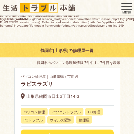
My[14866](
WARNING
): global.session_start(/vendor/ethnam/ethnam/src/Session.php:149): [PHP]
togg
E_WARNING: session_start(): open(/var/app/life-trouble-
front/tmp/sess_d67b627d1e763bf280e1f12b02b73cda26142275b5ac28f78f42087ccd1a4ee8,
navi
O_RDWR) failed: デバイスに空き領域がありません (28) in /var/app/life-trouble-
MENU
front/vendor/ethnam/ethnam/src/Session.php on line 149
My[14866](
WARNING
): global.session_start(/vendor/ethnam/ethnam/src/Session.php:149): [PHP]
E_WARNING: session_start(): Failed to read session data: files (path: /var/app/life-trouble-
front/tmp) in /var/app/life-trouble-front/vendor/ethnam/ethnam/src/Session.php on line 149
鶴岡市[山形県]の修理屋一覧
鶴岡市のパソコン修理屋情報 7件中 1～7件目を表示
パソコン修理屋｜山形県鶴岡市周辺
ラピスラズリ
山形県鶴岡市日出2丁目14-3
パソコン修理
パソコントラブル
PC修理
PCトラブル
ウィルス駆除
修理屋