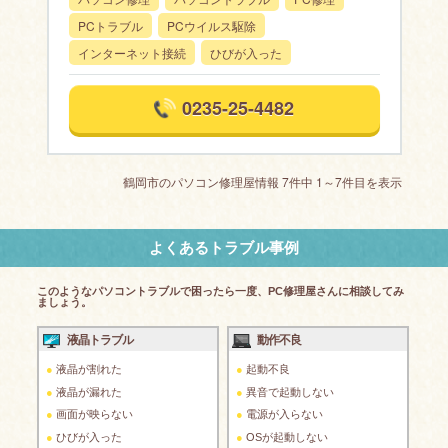
PCトラブル
PCウイルス駆除
インターネット接続
ひびが入った
0235-25-4482
鶴岡市のパソコン修理屋情報 7件中 1～7件目を表示
よくあるトラブル事例
このようなパソコントラブルで困ったら一度、PC修理屋さんに相談してみ
ましょう。
液晶トラブル
動作不良
液晶が割れた
起動不良
液晶が漏れた
異音で起動しない
画面が映らない
電源が入らない
ひびが入った
OSが起動しない