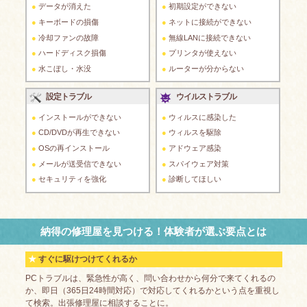
データが消えた
初期設定ができない
キーボードの損傷
ネットに接続ができない
冷却ファンの故障
無線LANに接続できない
ハードディスク損傷
プリンタが使えない
水こぼし・水没
ルーターが分からない
設定トラブル
ウイルストラブル
インストールができない
ウィルスに感染した
CD/DVDが再生できない
ウィルスを駆除
OSの再インストール
アドウェア感染
メールが送受信できない
スパイウェア対策
セキュリティを強化
診断してほしい
納得の修理屋を見つける！体験者が選ぶ要点とは
すぐに駆けつけてくれるか
PCトラブルは、緊急性が高く、問い合わせから何分で来てくれるの
か、即日（365日24時間対応）で対応してくれるかという点を重視し
て検索。出張修理屋に相談することに。