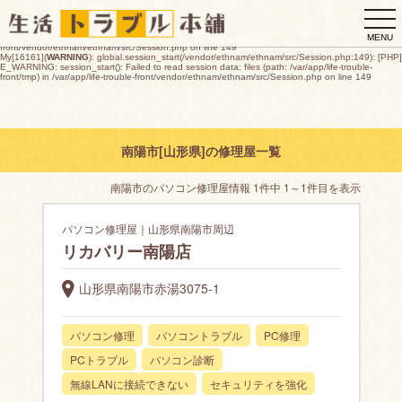
My[16161](
WARNING
): global.session_start(/vendor/ethnam/ethnam/src/Session.php:149): [PHP]
togg
E_WARNING: session_start(): open(/var/app/life-trouble-
front/tmp/sess_7273e0ad7639fe1aa34cd8772154b1631908e75176ed7ee2837f2ea50f766939,
navi
O_RDWR) failed: デバイスに空き領域がありません (28) in /var/app/life-trouble-
MENU
front/vendor/ethnam/ethnam/src/Session.php on line 149
My[16161](
WARNING
): global.session_start(/vendor/ethnam/ethnam/src/Session.php:149): [PHP]
E_WARNING: session_start(): Failed to read session data: files (path: /var/app/life-trouble-
front/tmp) in /var/app/life-trouble-front/vendor/ethnam/ethnam/src/Session.php on line 149
南陽市[山形県]の修理屋一覧
南陽市のパソコン修理屋情報 1件中 1～1件目を表示
パソコン修理屋｜山形県南陽市周辺
リカバリー南陽店
山形県南陽市赤湯3075-1
パソコン修理
パソコントラブル
PC修理
PCトラブル
パソコン診断
無線LANに接続できない
セキュリティを強化