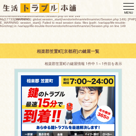
My[17733](
WARNING
): global.session_start(/vendor/ethnam/ethnam/src/Session.php:149): [PHP]
togg
E_WARNING: session_start(): open(/var/app/life-trouble-
front/tmp/sess_2da5a6cd3bcf47097adef073bfc249c7d9d659b4a55932d6bfb22e90b0dbd39b,
navi
O_RDWR) failed: デバイスに空き領域がありません (28) in /var/app/life-trouble-
MENU
front/vendor/ethnam/ethnam/src/Session.php on line 149
My[17733](
WARNING
): global.session_start(/vendor/ethnam/ethnam/src/Session.php:149): [PHP]
E_WARNING: session_start(): Failed to read session data: files (path: /var/app/life-trouble-
front/tmp) in /var/app/life-trouble-front/vendor/ethnam/ethnam/src/Session.php on line 149
相楽郡笠置町[京都府]の鍵屋一覧
相楽郡笠置町の鍵屋情報 1件中 1～1件目を表示