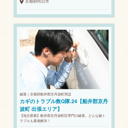
京都府向日市
鍵屋｜京都府船井郡京丹波町周辺
カギのトラブル救Q隊.24【船井郡京丹
波町 出張エリア】
【地元密着】船井郡京丹波町区専門の鍵屋。どんな鍵ト
ラブルも最速解決！