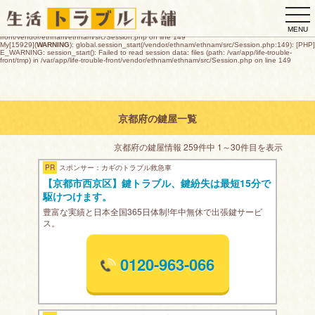
My[15929](
WARNING
): global.session_start(/vendor/ethnam/ethnam/src/Session.php:149): [PHP]
togg
E_WARNING: session_start(): open(/var/app/life-trouble-
front/tmp/sess_ddafdd769d7751a856dd5da0e0ffa820e16407e67ea81265165ac90fd9549b94,
navi
O_RDWR) failed: デバイスに空き領域がありません (28) in /var/app/life-trouble-
MENU
front/vendor/ethnam/ethnam/src/Session.php on line 149
My[15929](
WARNING
): global.session_start(/vendor/ethnam/ethnam/src/Session.php:149): [PHP]
E_WARNING: session_start(): Failed to read session data: files (path: /var/app/life-trouble-
front/tmp) in /var/app/life-trouble-front/vendor/ethnam/ethnam/src/Session.php on line 149
京都府の鍵屋一覧
京都府の鍵屋情報 259件中 1～30件目を表示
PR
スポンサー：カギのトラブル救急車
【京都市西京区】鍵トラブル、鍵紛失は最短15分で
駆けつけます。
豊富な実績と日本全国365日体制!年中無休で出張鍵サービ
ス。
0120-963-066