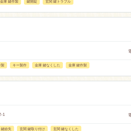
金庫 鍵作製
鍵開錠
玄関 鍵トラブル
作製
キー製作
金庫 鍵なくした
金庫 鍵作製
-1
 鍵紛失
玄関 鍵取り付け
玄関 鍵なくした