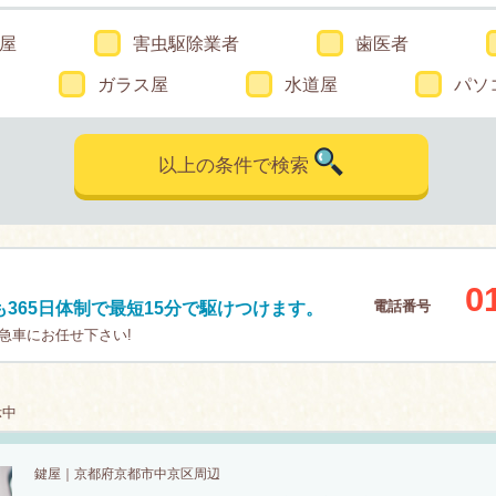
屋
害虫駆除業者
歯医者
ガラス屋
水道屋
パソ
以上の条件で検索
0
電話番号
365日体制で最短15分で駆けつけます。
急車にお任せ下さい!
示中
鍵屋｜京都府京都市中京区周辺