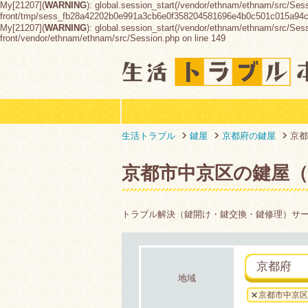
My[21207](
WARNING
): global.session_start(/vendor/ethnam/ethnam/src/Ses
front/tmp/sess_fb28a42202b0e991a3cb6e0f358204581696e4b0c501c015a94
My[21207](
WARNING
): global.session_start(/vendor/ethnam/ethnam/src/Sessio
front/vendor/ethnam/ethnam/src/Session.php on line 149
生活トラブル
鍵屋
京都府の鍵屋
京都
京都市中京区の鍵屋（
トラブル解決（鍵開け・鍵交換・鍵修理）サ
京都府
地域
京都市中京区