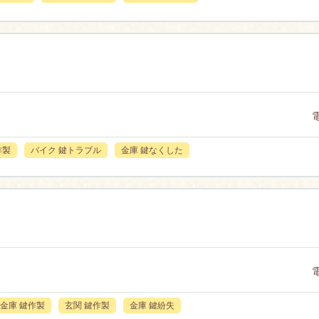
作製
バイク 鍵トラブル
金庫 鍵なくした
金庫 鍵作製
玄関 鍵作製
金庫 鍵紛失