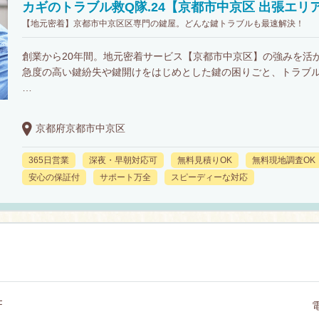
カギのトラブル救Q隊.24【京都市中京区 出張エリ
【地元密着】京都市中京区区専門の鍵屋。どんな鍵トラブルも最速解決！
創業から20年間。地元密着サービス【京都市中京区】の強みを活
急度の高い鍵紛失や鍵開けをはじめとした鍵の困りごと、トラブ
…
京都府京都市中京区
365日営業
深夜・早朝対応可
無料見積りOK
無料現地調査OK
安心の保証付
サポート万全
スピーディーな対応
F