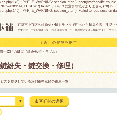
sion.php:149): [PHP] E_WARNING: session_start(): open(/var/app/life-trouble-
c707b2438dca4, O_RDWR) failed: デバイスに空き領域がありません (28) in /var/app/lif
n.php:149): [PHP] E_WARNING: session_start(): Failed to read session data: fil
京都市中京区の鍵紛失や鍵トラブルで困ったら鍵屋検索！生活ト
今すぐにトラブル解決してくれる鍵屋を探して、比較検討できる情報サイト「生活ト
近くの鍵屋を探す
市中京区の鍵屋（鍵紛失/鍵トラブル）
鍵紛失・鍵交換・修理）
ービスを提供している京都市中京区の鍵屋一覧
市区町村の選択