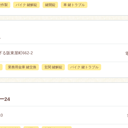
鍵作製
バイク 鍵解錠
鍵開錠
車 鍵トラブル
ス
阪東屋町662-2
業務用金庫 鍵交換
玄関 鍵解錠
バイク 鍵トラブル
ー24
0