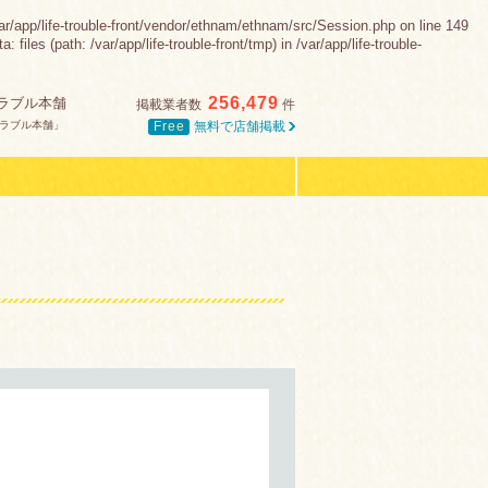
e-trouble-front/vendor/ethnam/ethnam/src/Session.php on line 149
es (path: /var/app/life-trouble-front/tmp) in /var/app/life-trouble-
256,479
ラブル本舗
掲載業者数
件
Free
無料で店舗掲載
ラブル本舗」