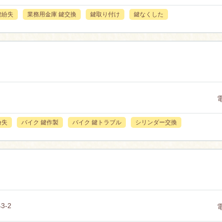
鍵紛失
業務用金庫 鍵交換
鍵取り付け
鍵なくした
紛失
バイク 鍵作製
バイク 鍵トラブル
シリンダー交換
-2