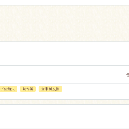
ブ 鍵紛失
鍵作製
金庫 鍵交換