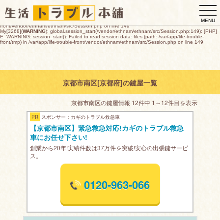
My[3268](
WARNING
): global.session_start(/vendor/ethnam/ethnam/src/Session.php:149): [PHP]
togg
E_WARNING: session_start(): open(/var/app/life-trouble-
front/tmp/sess_d26d644799a7cf9256cf67d70d1acd069672b294874e2f59277991e279a52d20,
navi
O_RDWR) failed: デバイスに空き領域がありません (28) in /var/app/life-trouble-
MENU
front/vendor/ethnam/ethnam/src/Session.php on line 149
My[3268](
WARNING
): global.session_start(/vendor/ethnam/ethnam/src/Session.php:149): [PHP]
E_WARNING: session_start(): Failed to read session data: files (path: /var/app/life-trouble-
front/tmp) in /var/app/life-trouble-front/vendor/ethnam/ethnam/src/Session.php on line 149
京都市南区[京都府]の鍵屋一覧
京都市南区の鍵屋情報 12件中 1～12件目を表示
PR
スポンサー：カギのトラブル救急車
【京都市南区】緊急救急対応!カギのトラブル救急
車にお任せ下さい!
創業から20年!実績件数は37万件を突破!安心の出張鍵サービ
ス。
0120-963-066