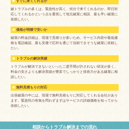
すぐに来てくれるか
鍵トラブルの多くは、緊急性が高く、何分で来てくれるのか、即日対
応してくれるかという点を重視して地元鍵屋に相談、最も早い鍵屋に
依頼したい。
価格が明瞭で安いか
鍵屋の料金詳細は、現場で見積りが多いため、サービス内容や最低価
格を電話確認、最も安価で応対を通じて信頼できそうな鍵屋に依頼し
たい。
トラブルの解決実績
トラブルが解決できないといった二度手間が許されない状況が多く、
料金の安さよりも解決実績が豊富でしっかりと技術力がある鍵屋に相
談したい。
無料見積もりの対応
出張鍵屋の中には、現場で無料見積もりに対応してくれる会社があり
ます。緊急性の有無を問わずまずはサービスの詳細価格を知ってから
依頼したい。
相談からトラブル解決までの流れ