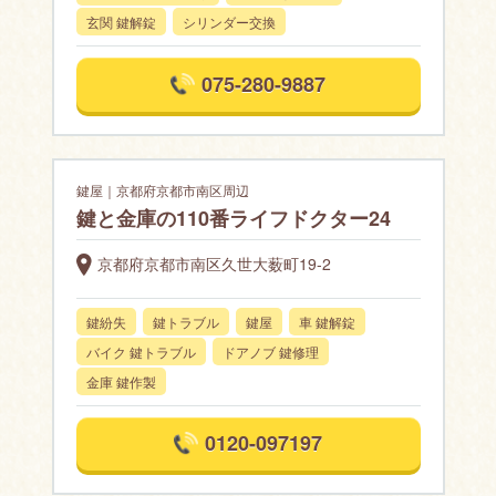
玄関 鍵解錠
シリンダー交換
075-280-9887
鍵屋｜京都府京都市南区周辺
鍵と金庫の110番ライフドクター24
京都府京都市南区久世大薮町19-2
鍵紛失
鍵トラブル
鍵屋
車 鍵解錠
バイク 鍵トラブル
ドアノブ 鍵修理
金庫 鍵作製
0120-097197