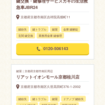
鍵交換・鍵修理サービスカギの生活救
急車JBR24
京都府京都市南区吉祥院高畑町11
鍵紛失
鍵トラブル
鍵屋
金庫 鍵解錠
玄関 鍵交換
業務用金庫 鍵修理
0120-506143
鍵屋｜京都府京都市南区周辺
リアットイオンモール京都桂川店
京都府京都市南区久世高田町376-1-2002
鍵紛失
鍵トラブル
鍵屋
ドアノブ 鍵紛失