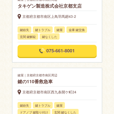
タキゲン製造株式会社京都支店
京都府京都市南区上鳥羽馬廻43-2
鍵紛失
鍵トラブル
鍵屋
金庫 鍵交換
玄関 鍵解錠
鍵なくした
075-661-8001
鍵屋｜京都府京都市南区周辺
鍵の110番救急車
京都府京都市南区西九条開ケ町24
鍵紛失
鍵トラブル
鍵屋
ドアノブ 鍵取り付け
玄関 鍵なくした