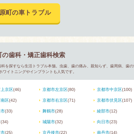
田原町の車トラブル
町の歯科・矯正歯科検索
正歯科を探すなら生活トラブル本舗。虫歯、歯の痛み、親知らず、歯周病、歯
ホワイトニングやインプラントも人気です。
市上京区
(46)
京都市左京区
(80)
京都市中京区
(100)
市南区
(42)
京都市右京区
(71)
京都市伏見区
(107)
山市
(33)
舞鶴市
(28)
綾部市
(12)
市
(34)
城陽市
(32)
向日市
(23)
辺市
(25)
京丹後市
(22)
南丹市
(14)