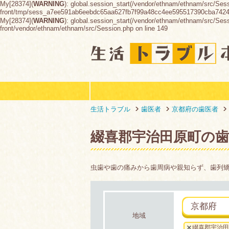
My[28374](
WARNING
): global.session_start(/vendor/ethnam/ethnam/src/Ses
front/tmp/sess_a7ee591ab6eebdc65aa627fb7f99a48cc4ee595517390cba742
My[28374](
WARNING
): global.session_start(/vendor/ethnam/ethnam/src/Sessio
front/vendor/ethnam/ethnam/src/Session.php on line 149
生活トラブル
歯医者
京都府の歯医者
綴喜郡宇治田原町の
虫歯や歯の痛みから歯周病や親知らず、歯列
京都府
地域
綴喜郡宇治田