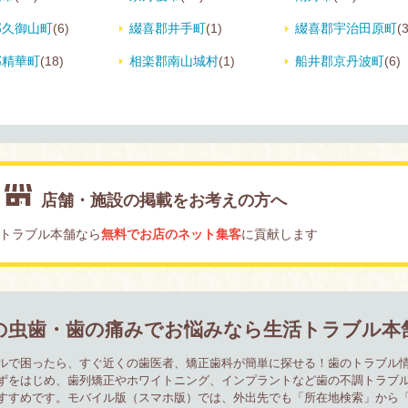
郡久御山町
(6)
綴喜郡井手町
(1)
綴喜郡宇治田原町
(3
郡精華町
(18)
相楽郡南山城村
(1)
船井郡京丹波町
(6)
店舗・施設の掲載をお考えの方へ
トラブル本舗なら
無料でお店のネット集客
に貢献します
の虫歯・歯の痛みでお悩みなら生活トラブル本
ルで困ったら、すぐ近くの歯医者、矯正歯科が簡単に探せる！歯のトラブル
ずをはじめ、歯列矯正やホワイトニング、インプラントなど歯の不調トラブ
すすめです。モバイル版（スマホ版）では、外出先でも「所在地検索」から