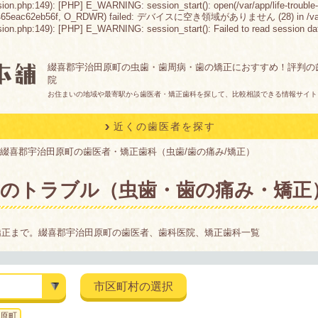
sion.php:149): [PHP] E_WARNING: session_start(): open(/var/app/life-trouble-
465eac62eb56f, O_RDWR) failed: デバイスに空き領域がありません (28) in /var/app/lif
n.php:149): [PHP] E_WARNING: session_start(): Failed to read session data: fil
綴喜郡宇治田原町の虫歯・歯周病・歯の矯正におすすめ！評判の
院
お住まいの地域や最寄駅から歯医者・矯正歯科を探して、比較相談できる情報サイト
近くの歯医者を探す
綴喜郡宇治田原町の歯医者・矯正歯科（虫歯/歯の痛み/矯正）
歯のトラブル（虫歯・歯の痛み・矯正
矯正まで。綴喜郡宇治田原町の歯医者、歯科医院、矯正歯科一覧
市区町村の選択
原町