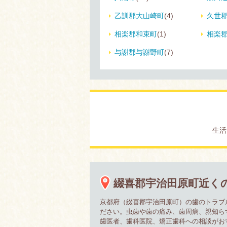
乙訓郡大山崎町
(4)
久世
相楽郡和束町
(1)
相楽
与謝郡与謝野町
(7)
生活
綴喜郡宇治田原町近く
京都府（綴喜郡宇治田原町）の歯のトラブ
ださい。虫歯や歯の痛み、歯周病、親知ら
歯医者、歯科医院、矯正歯科への相談がお