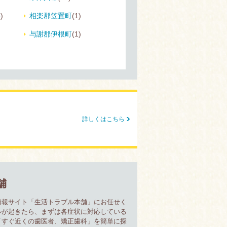
)
相楽郡笠置町
(1)
与謝郡伊根町
(1)
詳しくはこちら
舗
情報サイト「生活トラブル本舗」にお任せく
ルが起きたら、まずは各症状に対応している
「すぐ近くの歯医者、矯正歯科」を簡単に探