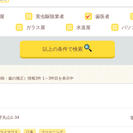
屋
害虫駆除業者
歯医者
ガラス屋
水道屋
パソ
以上の条件で検索
病・歯の矯正）情報3件 1～3件目を表示中
丸山1-34
ライマウス
口臭
クリーニング