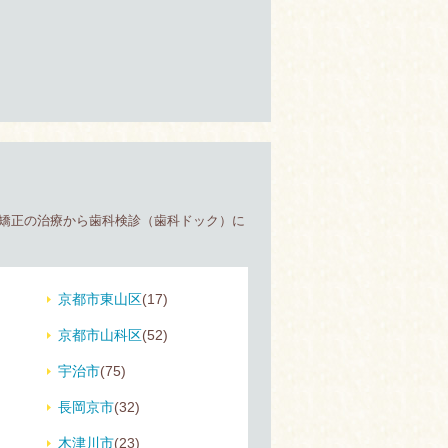
の矯正の治療から歯科検診（歯科ドック）に
京都市東山区
(17)
京都市山科区
(52)
宇治市
(75)
長岡京市
(32)
木津川市
(23)