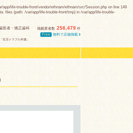
e-trouble-front/vendor/ethnam/ethnam/src/Session.php on line 149
es (path: /var/app/life-trouble-front/tmp) in /var/app/life-trouble-
256,479
歯医者・矯正歯科
掲載業者数
件
Free
無料で店舗掲載
「生活トラブル本舗」
）