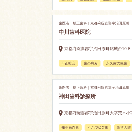
歯医者・矯正歯科｜京都府綴喜郡宇治田原町
中川歯科医院
京都府綴喜郡宇治田原町銘城台10-5
不正咬合
歯の痛み
永久歯の虫歯
歯医者・矯正歯科｜京都府綴喜郡宇治田原町
神田歯科診療所
京都府綴喜郡宇治田原町大字荒木小字
知覚歯過敏
くさび状欠損
歯茎の膿