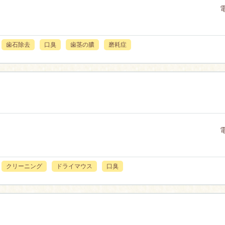
歯石除去
口臭
歯茎の膿
磨耗症
クリーニング
ドライマウス
口臭