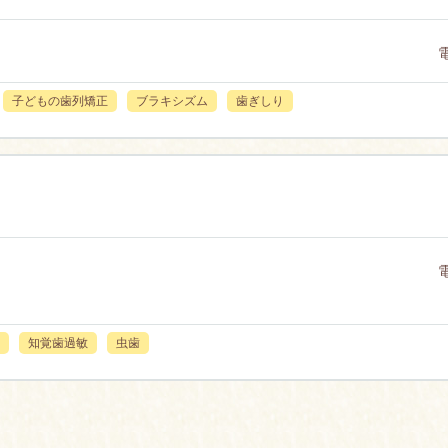
子どもの歯列矯正
ブラキシズム
歯ぎしり
知覚歯過敏
虫歯