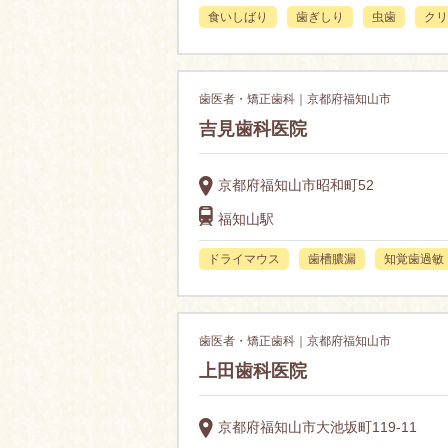
食いしばり
歯ぎしり
虫歯
クリ
歯医者・矯正歯科｜京都府福知山市
吉見歯科医院
京都府福知山市昭和町52
福知山駅
ドライマウス
歯槽膿漏
知覚歯過敏
歯医者・矯正歯科｜京都府福知山市
上田歯科医院
京都府福知山市大池坂町119-11