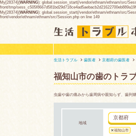
My[28374](
WARNING
): global.session_start(/vendor/ethnam/ethnam/src/Ses
front/tmp/sess_c505f8667d581bd29d718ce4ad5aebacb2d21622700eb889a19
My[28374](
WARNING
): global.session_start(/vendor/ethnam/ethnam/src/Sessio
front/vendor/ethnam/ethnam/src/Session.php on line 149
生活トラブル
歯医者
京都府の歯医者
福知山市の歯のトラ
虫歯や歯の痛みから歯周病や親知らず、歯列
京都府
地域
福知山市