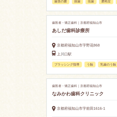
歯茎の膿
抜歯
虫歯
磨耗症
歯医者・矯正歯科｜京都府福知山市
あしだ歯科診療所
京都府福知山市字野花868
上川口駅
ブラッシング指導
う蝕
乳歯のう蝕
歯医者・矯正歯科｜京都府福知山市
なみかわ歯科クリニック
京都府福知山市字前田1616-1