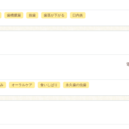
歯槽膿漏
抜歯
歯茎が下がる
口内炎
み
オーラルケア
食いしばり
永久歯の虫歯