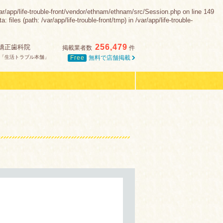
e-trouble-front/vendor/ethnam/ethnam/src/Session.php on line 149
es (path: /var/app/life-trouble-front/tmp) in /var/app/life-trouble-
256,479
矯正歯科院
掲載業者数
件
Free
無料で店舗掲載
「生活トラブル本舗」