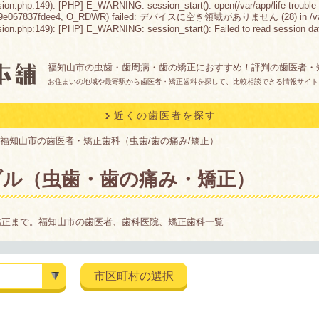
sion.php:149): [PHP] E_WARNING: session_start(): open(/var/app/life-trouble-
9e067837fdee4, O_RDWR) failed: デバイスに空き領域がありません (28) in /var/app/lif
n.php:149): [PHP] E_WARNING: session_start(): Failed to read session data: fil
福知山市の虫歯・歯周病・歯の矯正におすすめ！評判の歯医者・
お住まいの地域や最寄駅から歯医者・矯正歯科を探して、比較相談できる情報サイト
近くの歯医者を探す
福知山市の歯医者・矯正歯科（虫歯/歯の痛み/矯正）
ブル（虫歯・歯の痛み・矯正）
矯正まで。福知山市の歯医者、歯科医院、矯正歯科一覧
市区町村の選択