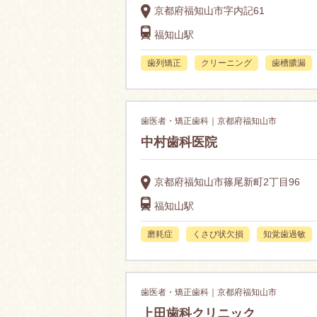
京都府福知山市字内記61
福知山駅
歯列矯正
クリーニング
歯槽膿漏
歯医者・矯正歯科｜京都府福知山市
中村歯科医院
京都府福知山市篠尾新町2丁目96
福知山駅
磨耗症
くさび状欠損
知覚歯過敏
歯医者・矯正歯科｜京都府福知山市
上田歯科クリニック