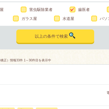
屋
害虫駆除業者
歯医者
ガラス屋
水道屋
パソ
以上の条件で検索
正）情報33件 1～30件目を表示中