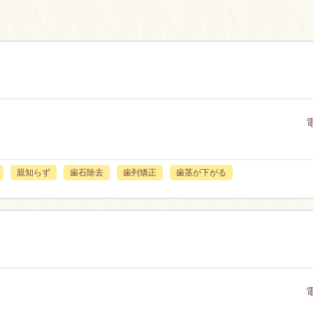
親知らず
歯石除去
歯列矯正
歯茎が下がる