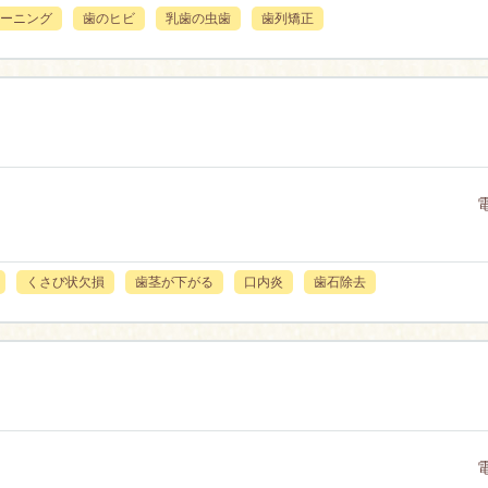
ーニング
歯のヒビ
乳歯の虫歯
歯列矯正
くさび状欠損
歯茎が下がる
口内炎
歯石除去