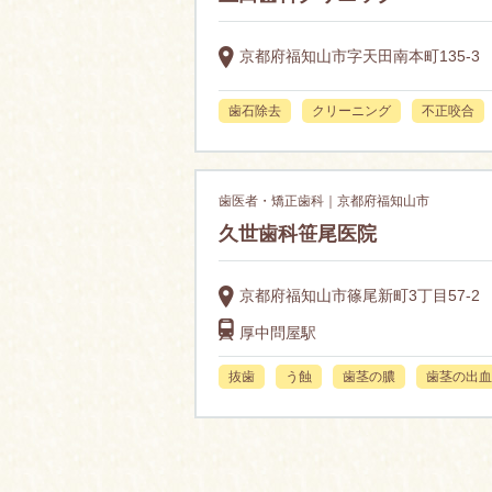
京都府福知山市字天田南本町135-3
歯石除去
クリーニング
不正咬合
歯医者・矯正歯科｜京都府福知山市
久世歯科笹尾医院
京都府福知山市篠尾新町3丁目57-2
厚中問屋駅
抜歯
う蝕
歯茎の膿
歯茎の出血