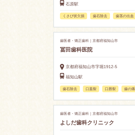
石原駅
くさび状欠損
歯石除去
歯茎の出血
歯医者・矯正歯科｜京都府福知山市
冨田歯科医院
京都府福知山市字堀1912-5
福知山駅
歯石除去
口蓋裂
口唇裂
歯の痛
歯医者・矯正歯科｜京都府福知山市
よしだ歯科クリニック