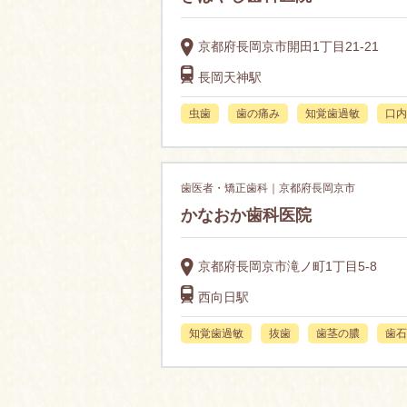
京都府長岡京市開田1丁目21-21
長岡天神駅
虫歯
歯の痛み
知覚歯過敏
口内
歯医者・矯正歯科｜京都府長岡京市
かなおか歯科医院
京都府長岡京市滝ノ町1丁目5-8
西向日駅
知覚歯過敏
抜歯
歯茎の膿
歯石