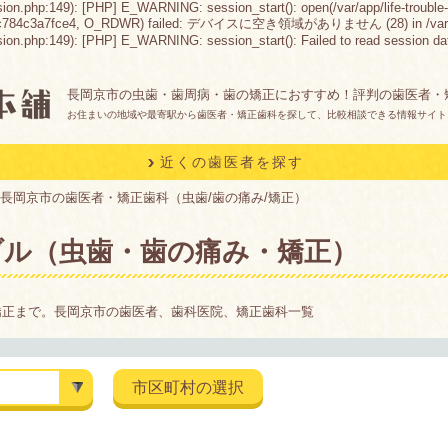
sion.php:149): [PHP] E_WARNING: session_start(): open(/var/app/life-trouble-
c784c3a7fce4, O_RDWR) failed: デバイスに空き領域がありません (28) in /var/app/life
n.php:149): [PHP] E_WARNING: session_start(): Failed to read session data: fil
長岡京市の虫歯・歯周病・歯の矯正におすすめ！評判の歯医者・
お住まいの地域や最寄駅から歯医者・矯正歯科を探して、比較相談できる情報サイト
近くの歯医者を探す
長岡京市の歯医者・矯正歯科（虫歯/歯の痛み/矯正）
ブル（虫歯・歯の痛み・矯正）
矯正まで。長岡京市の歯医者、歯科医院、矯正歯科一覧
市区町村の選択