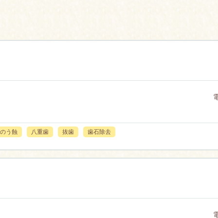
のう蝕
八重歯
抜歯
歯石除去