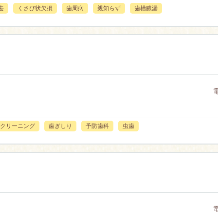
去
くさび状欠損
歯周病
親知らず
歯槽膿漏
クリーニング
歯ぎしり
予防歯科
虫歯