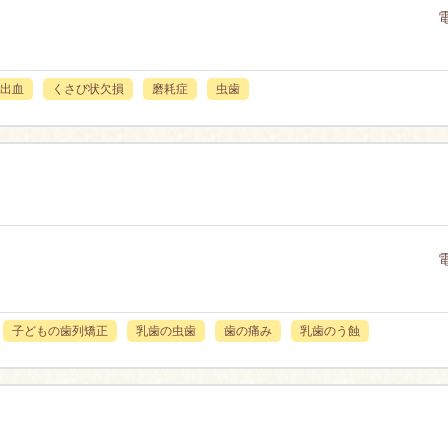
出血
くさび状欠損
磨耗症
虫歯
子どもの歯列矯正
乳歯の虫歯
歯の痛み
乳歯のう蝕