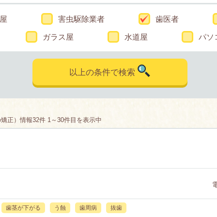
屋
害虫駆除業者
歯医者
ガラス屋
水道屋
パソ
以上の条件で検索
正）情報32件 1～30件目を表示中
歯茎が下がる
う蝕
歯周病
抜歯