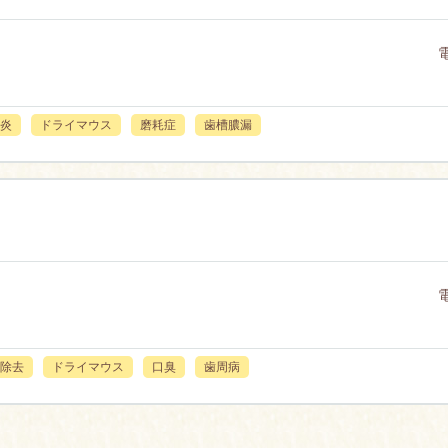
炎
ドライマウス
磨耗症
歯槽膿漏
除去
ドライマウス
口臭
歯周病