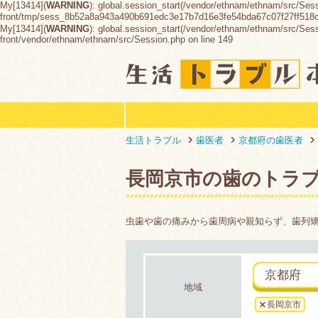
My[13414](
WARNING
): global.session_start(/vendor/ethnam/ethnam/src/Ses
front/tmp/sess_8b52a8a943a490b691edc3e17b7d16e3fe54bda67c07f27ff518
My[13414](
WARNING
): global.session_start(/vendor/ethnam/ethnam/src/Sessio
front/vendor/ethnam/ethnam/src/Session.php on line 149
生活トラブル
歯医者
京都府の歯医者
長岡京市の歯のトラ
虫歯や歯の痛みから歯周病や親知らず、歯列
京都府
地域
長岡京市