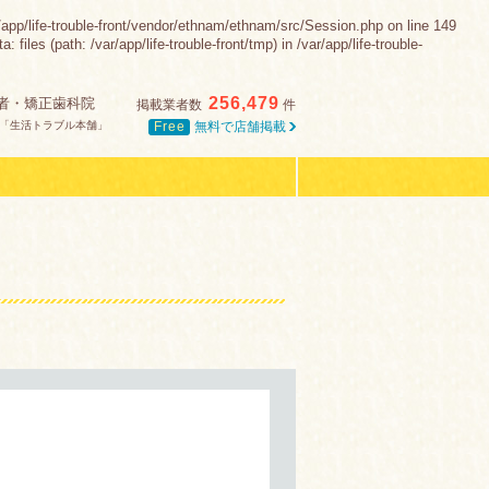
-trouble-front/vendor/ethnam/ethnam/src/Session.php on line 149
es (path: /var/app/life-trouble-front/tmp) in /var/app/life-trouble-
256,479
者・矯正歯科院
掲載業者数
件
Free
無料で店舗掲載
「生活トラブル本舗」