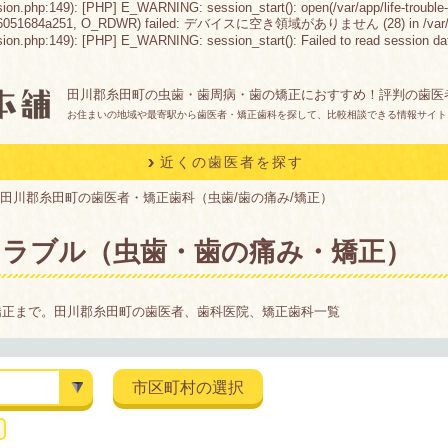
sion.php:149): [PHP] E_WARNING: session_start(): open(/var/app/life-trouble-
d6051684a251, O_RDWR) failed: デバイスに空き領域がありません (28) in /var/app/life
n.php:149): [PHP] E_WARNING: session_start(): Failed to read session data: fil
田川郡糸田町の虫歯・歯周病・歯の矯正におすすめ！評判の歯医
お住まいの地域や最寄駅から歯医者・矯正歯科を探して、比較相談できる情報サイト
近くの歯医者を探す
田川郡糸田町の歯医者・矯正歯科（虫歯/歯の痛み/矯正）
トラブル（虫歯・歯の痛み・矯正）
矯正まで。田川郡糸田町の歯医者、歯科医院、矯正歯科一覧
市区町村の選択