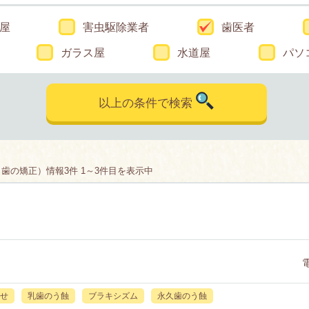
屋
害虫駆除業者
歯医者
ガラス屋
水道屋
パソ
以上の条件で検索
歯の矯正）情報3件 1～3件目を表示中
せ
乳歯のう蝕
ブラキシズム
永久歯のう蝕