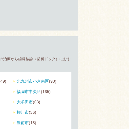
正の治療から歯科検診（歯科ドック）におす
149)
北九州市小倉南区
(90)
福岡市中央区
(165)
大牟田市
(63)
柳川市
(36)
豊前市
(15)