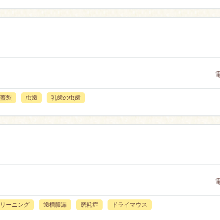
蓋裂
虫歯
乳歯の虫歯
リーニング
歯槽膿漏
磨耗症
ドライマウス