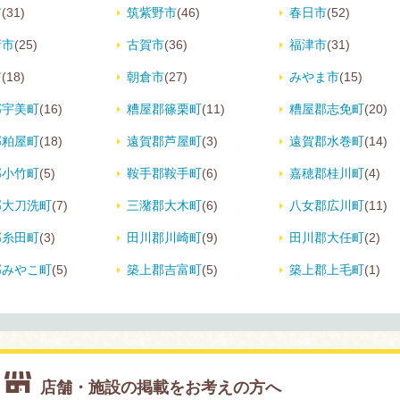
市
(31)
筑紫野市
(46)
春日市
(52)
府市
(25)
古賀市
(36)
福津市
(31)
市
(18)
朝倉市
(27)
みやま市
(15)
郡宇美町
(16)
糟屋郡篠栗町
(11)
糟屋郡志免町
(20)
郡粕屋町
(18)
遠賀郡芦屋町
(3)
遠賀郡水巻町
(14)
郡小竹町
(5)
鞍手郡鞍手町
(6)
嘉穂郡桂川町
(4)
郡大刀洗町
(7)
三潴郡大木町
(6)
八女郡広川町
(11)
郡糸田町
(3)
田川郡川崎町
(9)
田川郡大任町
(2)
郡みやこ町
(5)
築上郡吉富町
(5)
築上郡上毛町
(1)
店舗・施設の掲載をお考えの方へ