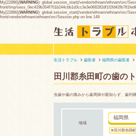
My[22886](
WARNING
): global.session_start(/vendor/ethnam/ethnam/src/Ses
front/tmp/sess_0ec429b354f701b244cbb1d3cc3e3e068282df1f2fd42fb781fe
My[22886](
WARNING
): global.session_start(/vendor/ethnam/ethnam/src/Sessio
front/vendor/ethnam/ethnam/src/Session.php on line 149
生活トラブル
歯医者
福岡県の歯医者
田川郡糸田町の歯の
虫歯や歯の痛みから歯周病や親知らず、歯列
福岡県
地域
田川郡糸田町