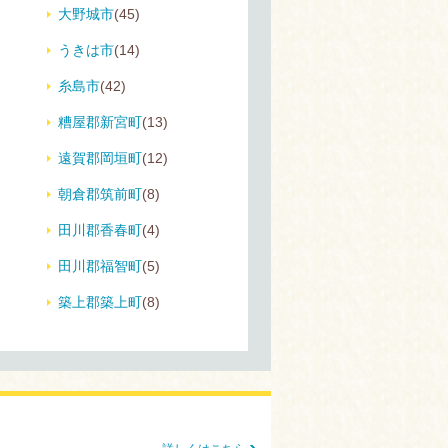
大野城市
(45)
うきは市
(14)
糸島市
(42)
糟屋郡新宮町
(13)
遠賀郡岡垣町
(12)
朝倉郡筑前町
(8)
田川郡香春町
(4)
田川郡福智町
(5)
築上郡築上町
(8)