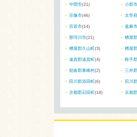
中間市
(21)
小郡
宗像市
(46)
太宰
宮若市
(14)
嘉麻
那珂川市
(21)
糟屋
糟屋郡久山町
(3)
糟屋
遠賀郡遠賀町
(4)
鞍手
朝倉郡東峰村
(2)
三井
田川郡添田町
(6)
田川
京都郡苅田町
(18)
京都