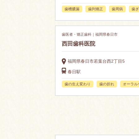
歯槽膿漏
歯列矯正
歯周病
歯ぎ
歯医者・矯正歯科｜福岡県春日市
西田歯科医院
福岡県春日市若葉台西2丁目5
春日駅
歯の生え変わり
歯の折れ
オーラル