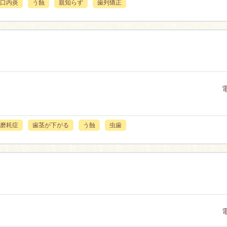
口内炎
う蝕
親知らず
歯列矯正
磨耗症
歯茎が下がる
う蝕
虫歯