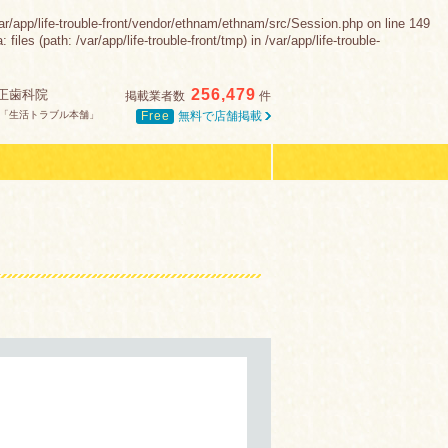
e-trouble-front/vendor/ethnam/ethnam/src/Session.php on line 149
s (path: /var/app/life-trouble-front/tmp) in /var/app/life-trouble-
256,479
正歯科院
掲載業者数
件
Free
無料で店舗掲載
「生活トラブル本舗」