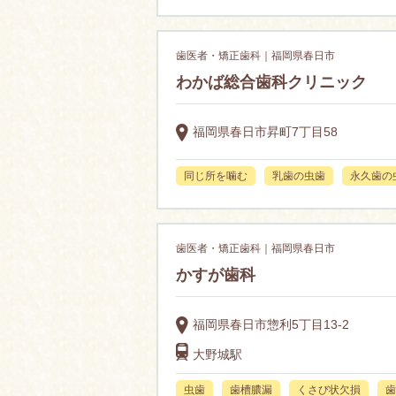
歯医者・矯正歯科｜福岡県春日市
わかば総合歯科クリニック
福岡県春日市昇町7丁目58
同じ所を噛む
乳歯の虫歯
永久歯の
歯医者・矯正歯科｜福岡県春日市
かすが歯科
福岡県春日市惣利5丁目13-2
大野城駅
虫歯
歯槽膿漏
くさび状欠損
歯