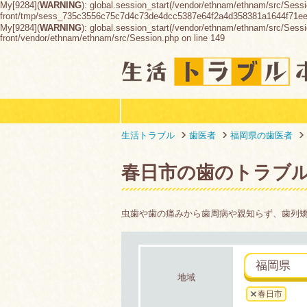
My[9284](
WARNING
): global.session_start(/vendor/ethnam/ethnam/src/Sessi
front/tmp/sess_735c3556c75c7d4c73de4dcc5387e64f2a4d358381a1644f71e
My[9284](
WARNING
): global.session_start(/vendor/ethnam/ethnam/src/Session
front/vendor/ethnam/ethnam/src/Session.php on line 149
生活トラブル
歯医者
福岡県の歯医者
春日市の歯のトラブ
虫歯や歯の痛みから歯周病や親知らず、歯列
福岡県
地域
春日市