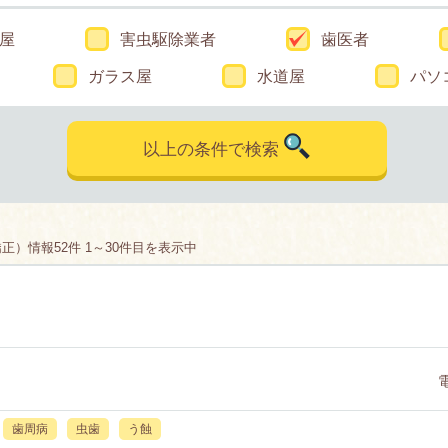
屋
害虫駆除業者
歯医者
ガラス屋
水道屋
パソ
以上の条件で検索
）情報52件 1～30件目を表示中
歯周病
虫歯
う蝕