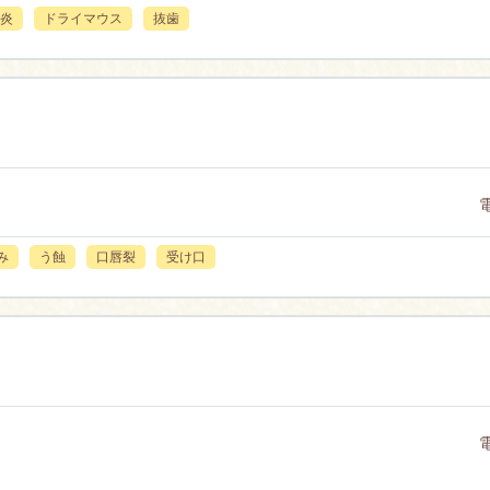
炎
ドライマウス
抜歯
み
う蝕
口唇裂
受け口