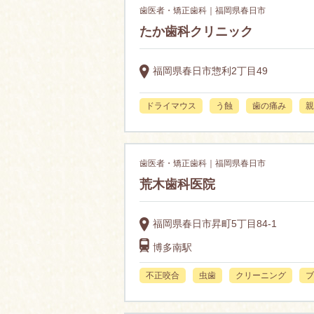
歯医者・矯正歯科｜福岡県春日市
たか歯科クリニック
福岡県春日市惣利2丁目49
ドライマウス
う蝕
歯の痛み
親
歯医者・矯正歯科｜福岡県春日市
荒木歯科医院
福岡県春日市昇町5丁目84-1
博多南駅
不正咬合
虫歯
クリーニング
ブ