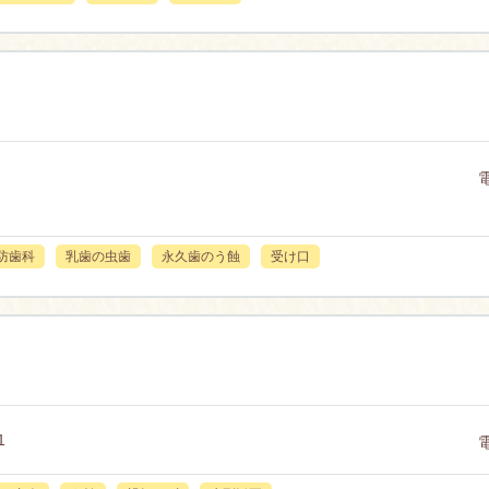
防歯科
乳歯の虫歯
永久歯のう蝕
受け口
1