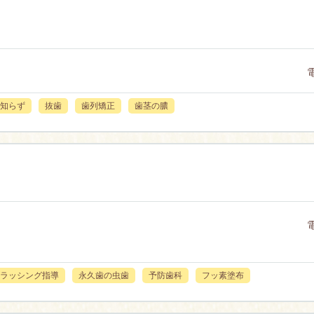
知らず
抜歯
歯列矯正
歯茎の膿
ラッシング指導
永久歯の虫歯
予防歯科
フッ素塗布