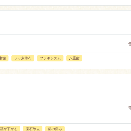
虫歯
フッ素塗布
ブラキシズム
八重歯
茎が下がる
歯石除去
歯の痛み