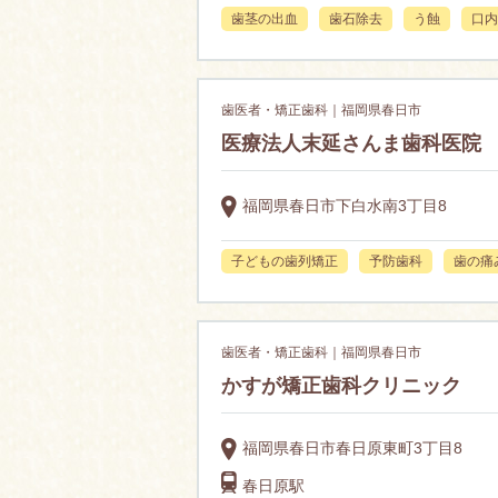
歯茎の出血
歯石除去
う蝕
口内
歯医者・矯正歯科｜福岡県春日市
医療法人末延さんま歯科医院
福岡県春日市下白水南3丁目8
子どもの歯列矯正
予防歯科
歯の痛
歯医者・矯正歯科｜福岡県春日市
かすが矯正歯科クリニック
福岡県春日市春日原東町3丁目8
春日原駅