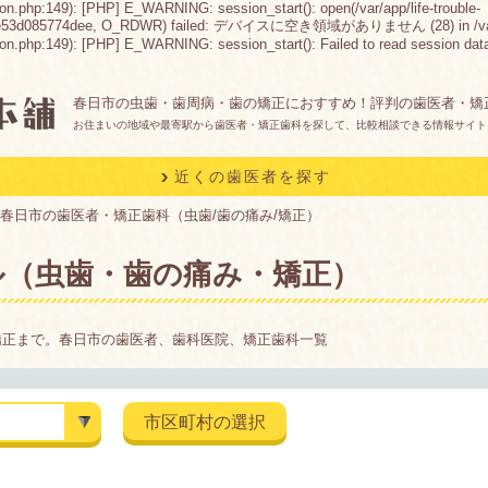
on.php:149): [PHP] E_WARNING: session_start(): open(/var/app/life-trouble-
e53d085774dee, O_RDWR) failed: デバイスに空き領域がありません (28) in /var/app/lif
.php:149): [PHP] E_WARNING: session_start(): Failed to read session data: file
春日市の虫歯・歯周病・歯の矯正におすすめ！評判の歯医者・矯
お住まいの地域や最寄駅から歯医者・矯正歯科を探して、比較相談できる情報サイト
近くの歯医者を探す
春日市の歯医者・矯正歯科（虫歯/歯の痛み/矯正）
ル（虫歯・歯の痛み・矯正）
矯正まで。春日市の歯医者、歯科医院、矯正歯科一覧
市区町村の選択