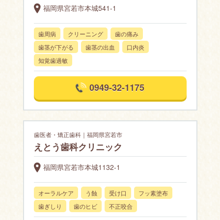
福岡県宮若市本城541-1
歯周病
クリーニング
歯の痛み
歯茎が下がる
歯茎の出血
口内炎
知覚歯過敏
0949-32-1175
歯医者・矯正歯科｜福岡県宮若市
えとう歯科クリニック
福岡県宮若市本城1132-1
オーラルケア
う蝕
受け口
フッ素塗布
歯ぎしり
歯のヒビ
不正咬合