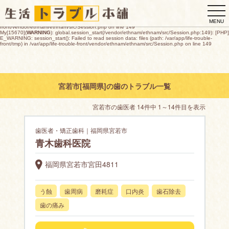
My[15670](
WARNING
): global.session_start(/vendor/ethnam/ethnam/src/Session.php:149): [PHP]
togg
E_WARNING: session_start(): open(/var/app/life-trouble-
front/tmp/sess_15e1f774020e583250220323f7392e67663ef6633f0ca56fae0f7029a86c4d53,
navi
O_RDWR) failed: デバイスに空き領域がありません (28) in /var/app/life-trouble-
MENU
front/vendor/ethnam/ethnam/src/Session.php on line 149
My[15670](
WARNING
): global.session_start(/vendor/ethnam/ethnam/src/Session.php:149): [PHP]
E_WARNING: session_start(): Failed to read session data: files (path: /var/app/life-trouble-
front/tmp) in /var/app/life-trouble-front/vendor/ethnam/ethnam/src/Session.php on line 149
宮若市[福岡県]の歯のトラブル一覧
宮若市の歯医者 14件中 1～14件目を表示
歯医者・矯正歯科｜福岡県宮若市
青木歯科医院
福岡県宮若市宮田4811
う蝕
歯周病
磨耗症
口内炎
歯石除去
歯の痛み