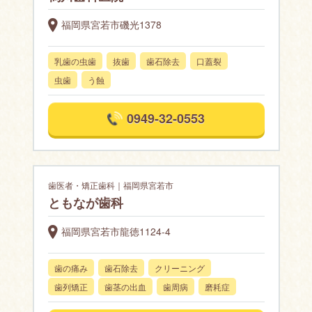
福岡県宮若市磯光1378
乳歯の虫歯
抜歯
歯石除去
口蓋裂
虫歯
う蝕
0949-32-0553
歯医者・矯正歯科｜福岡県宮若市
ともなが歯科
福岡県宮若市龍徳1124-4
歯の痛み
歯石除去
クリーニング
歯列矯正
歯茎の出血
歯周病
磨耗症