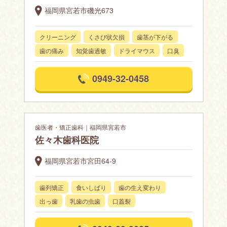
福岡県宮若市磯光673
クリーニング
くさび状欠損
歯茎が下がる
歯の痛み
知覚歯過敏
ドライマウス
口臭
0949-32-0458
歯医者・矯正歯科｜福岡県宮若市
佐々木歯科医院
福岡県宮若市宮田64-9
歯列矯正
食いしばり
歯の生え変わり
出っ歯
乳歯の虫歯
口蓋裂