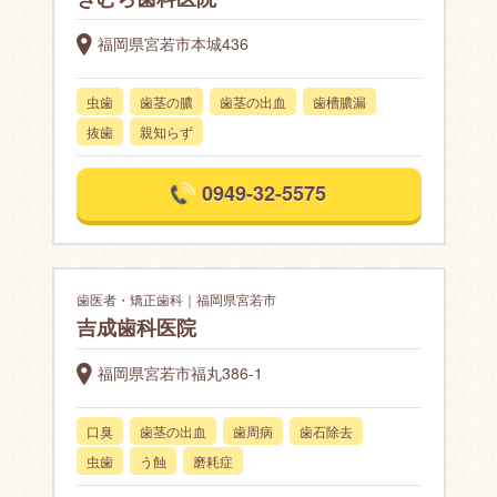
福岡県宮若市本城436
虫歯
歯茎の膿
歯茎の出血
歯槽膿漏
抜歯
親知らず
0949-32-5575
歯医者・矯正歯科｜福岡県宮若市
吉成歯科医院
福岡県宮若市福丸386-1
口臭
歯茎の出血
歯周病
歯石除去
虫歯
う蝕
磨耗症