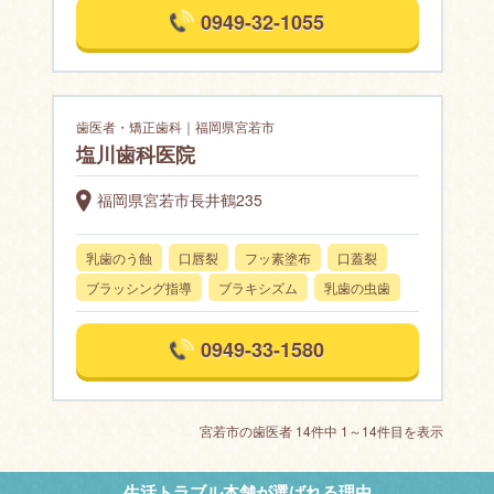
0949-32-1055
歯医者・矯正歯科｜福岡県宮若市
塩川歯科医院
福岡県宮若市長井鶴235
乳歯のう蝕
口唇裂
フッ素塗布
口蓋裂
ブラッシング指導
ブラキシズム
乳歯の虫歯
0949-33-1580
宮若市の歯医者 14件中 1～14件目を表示
生活トラブル本舗が選ばれる理由