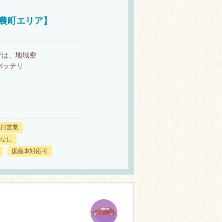
農町エリア】
では、地域密
バッテリ
祝日営業
なし
国産車対応可