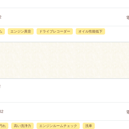
2
ム
エンジン異音
ドライブレコーダー
オイル性能低下
町
2
汚れ
高い洗浄力
エンジンルームチェック
洗車