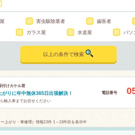
屋
害虫駆除業者
歯医者
ガラス屋
水道屋
パソ
以上の条件で検索
駆付けカケル君
0
電話番号
がりに年中無休365日出張解決！
から輸入車までお任せください
上がり・車修理）情報13件 1～13件目を表示中