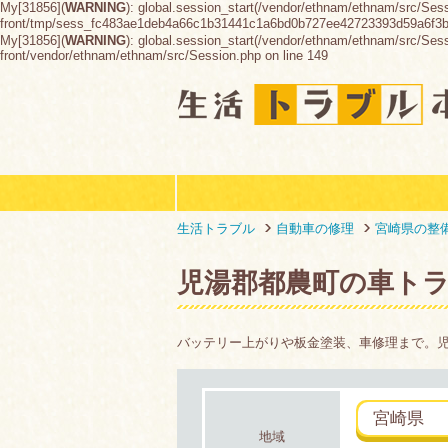
My[31856](
WARNING
): global.session_start(/vendor/ethnam/ethnam/src/Ses
front/tmp/sess_fc483ae1deb4a66c1b31441c1a6bd0b727ee42723393d59a6f3
My[31856](
WARNING
): global.session_start(/vendor/ethnam/ethnam/src/Sessio
front/vendor/ethnam/ethnam/src/Session.php on line 149
生活トラブル
自動車の修理
宮崎県の整
児湯郡都農町の車ト
バッテリー上がりや板金塗装、車修理まで。
宮崎県
地域