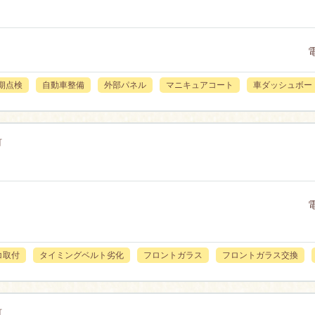
期点検
自動車整備
外部パネル
マニキュアコート
車ダッシュボー
町
コ取付
タイミングベルト劣化
フロントガラス
フロントガラス交換
町