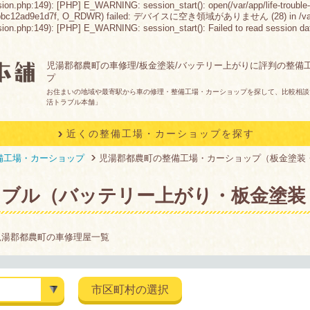
sion.php:149): [PHP] E_WARNING: session_start(): open(/var/app/life-trouble-
bbc12ad9e1d7f, O_RDWR) failed: デバイスに空き領域がありません (28) in /var/app/lif
n.php:149): [PHP] E_WARNING: session_start(): Failed to read session data: fil
児湯郡都農町の車修理/板金塗装/バッテリー上がりに評判の整備
プ
お住まいの地域や最寄駅から車の修理・整備工場・カーショップを探して、比較相談
活トラブル本舗」
近くの整備工場・カーショップを探す
備工場・カーショップ
児湯郡都農町の整備工場・カーショップ（板金塗装
ラブル（バッテリー上がり・板金塗装
児湯郡都農町の車修理屋一覧
市区町村の選択