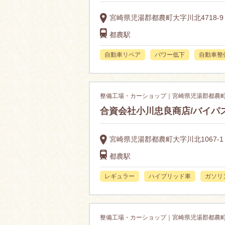
宮崎県児湯郡都農町大字川北4718-9
都農駅
自動車リペア
パワー低下
自動車整
整備工場・カーショップ｜宮崎県児湯郡都農
合資会社小川忠良商店/バイパ
宮崎県児湯郡都農町大字川北1067-1
都農駅
レギュラー
ハイブリッド車
ガソリ
整備工場・カーショップ｜宮崎県児湯郡都農