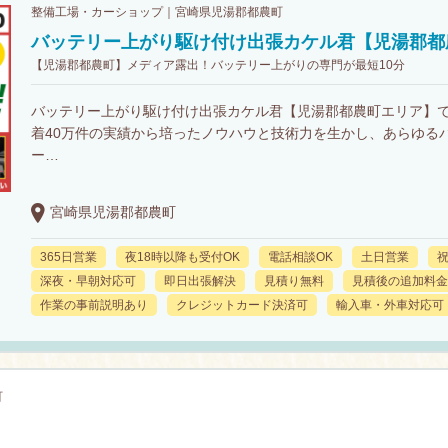
整備工場・カーショップ｜宮崎県児湯郡都農町
バッテリー上がり駆け付け出張カケル君【児湯郡都
【児湯郡都農町】メディア露出！バッテリー上がりの専門が最短10分
バッテリー上がり駆け付け出張カケル君【児湯郡都農町エリア】
着40万件の実績から培ったノウハウと技術力を生かし、あらゆる
ー…
宮崎県児湯郡都農町
365日営業
夜18時以降も受付OK
電話相談OK
土日営業
深夜・早朝対応可
即日出張解決
見積り無料
見積後の追加料金
作業の事前説明あり
クレジットカード決済可
輸入車・外車対応可
町