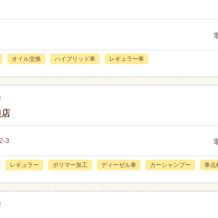
オイル交換
ハイブリッド車
レギュラー車
町
農店
-3
レギュラー
ポリマー加工
ディーゼル車
カーシャンプー
車点
町