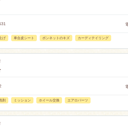
31
上げ
車合皮シート
ボンネットのキズ
カーディテイリング
町
合
2
洗剤
ミッション
ホイール交換
エアロパーツ
町