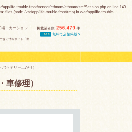
e-trouble-front/vendor/ethnam/ethnam/src/Session.php on line 149
es (path: /var/app/life-trouble-front/tmp) in /var/app/life-trouble-
256,479
工場・カーショッ
掲載業者数
件
Free
無料で店舗掲載
できる情報サイト「生
・バッテリー上がり）
・車修理）