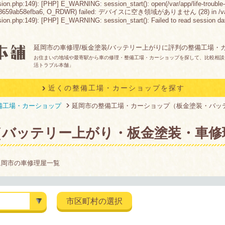
sion.php:149): [PHP] E_WARNING: session_start(): open(/var/app/life-trouble-
8659ab58efba6, O_RDWR) failed: デバイスに空き領域がありません (28) in /var/app/lif
n.php:149): [PHP] E_WARNING: session_start(): Failed to read session data: fil
延岡市の車修理/板金塗装/バッテリー上がりに評判の整備工場・
お住まいの地域や最寄駅から車の修理・整備工場・カーショップを探して、比較相談
活トラブル本舗」
近くの整備工場・カーショップを探す
備工場・カーショップ
延岡市の整備工場・カーショップ（板金塗装・バッ
（バッテリー上がり・板金塗装・車修
延岡市の車修理屋一覧
市区町村の選択