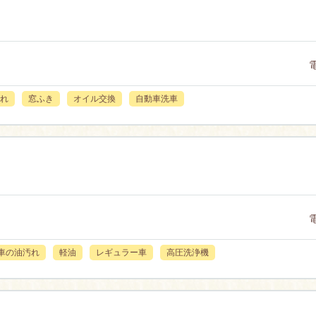
れ
窓ふき
オイル交換
自動車洗車
車の油汚れ
軽油
レギュラー車
高圧洗浄機