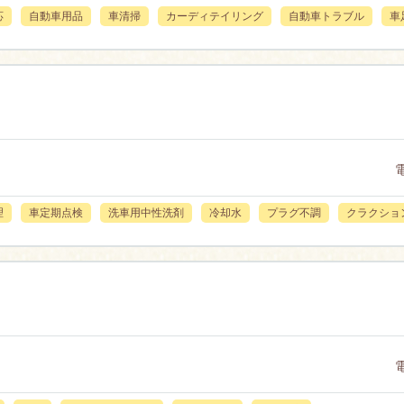
応
自動車用品
車清掃
カーディテイリング
自動車トラブル
車
理
車定期点検
洗車用中性洗剤
冷却水
プラグ不調
クラクショ