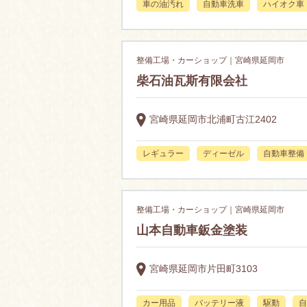
車の油汚れ
自動車洗車
ハイオク車
整備工場・カーショップ｜宮崎県延岡市
柴石油瓦斯有限会社
宮崎県延岡市北浦町古江2402
レギュラー
ディーゼル
自動車整備
整備工場・カーショップ｜宮崎県延岡市
山本自動車鈑金塗装
宮崎県延岡市片田町3103
カー用品
バッテリー液
駆動
自