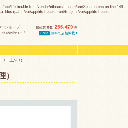
e-trouble-front/vendor/ethnam/ethnam/src/Session.php on line 149
es (path: /var/app/life-trouble-front/tmp) in /var/app/life-trouble-
256,479
カーショップ
掲載業者数
件
Free
無料で店舗掲載
できる情報サイト「生
テリー上がり）
理）