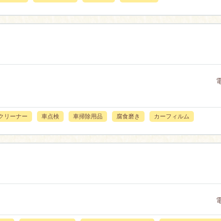
クリーナー
車点検
車掃除用品
腐食磨き
カーフィルム