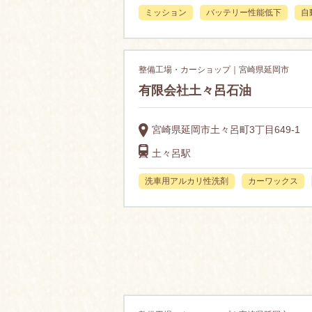
ミッション
バッテリー性能低下
自
整備工場・カーショップ｜宮崎県延岡市
有限会社土々呂石油
宮崎県延岡市土々呂町3丁目649-1
土々呂駅
洗車用アルカリ性洗剤
カーワックス