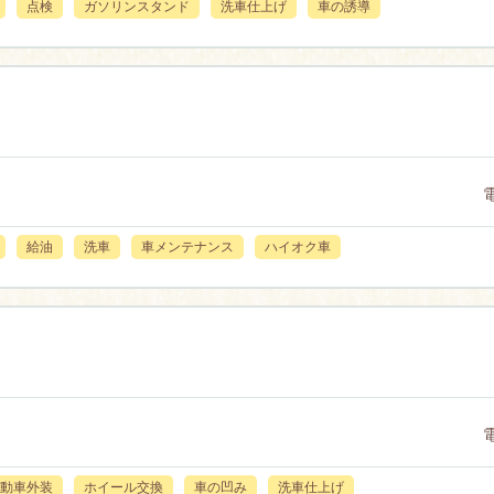
点検
ガソリンスタンド
洗車仕上げ
車の誘導
給油
洗車
車メンテナンス
ハイオク車
動車外装
ホイール交換
車の凹み
洗車仕上げ