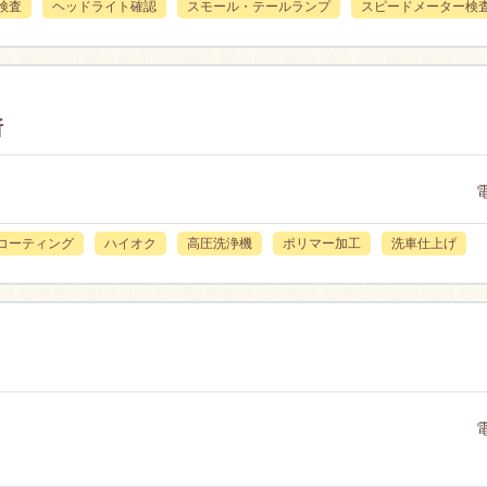
検査
ヘッドライト確認
スモール・テールランプ
スピードメーター検
所
コーティング
ハイオク
高圧洗浄機
ポリマー加工
洗車仕上げ