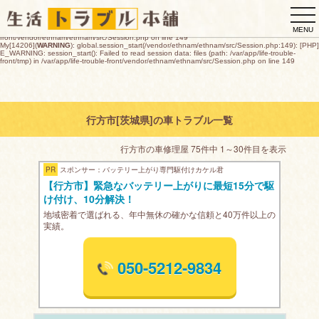
My[14206](
WARNING
): global.session_start(/vendor/ethnam/ethnam/src/Session.php:149): [PHP]
togg
E_WARNING: session_start(): open(/var/app/life-trouble-
front/tmp/sess_47d6e62da13641bdf2d2e2fde2e3d6675102d170d0d03e500a903627212f9392
navi
O_RDWR) failed: デバイスに空き領域がありません (28) in /var/app/life-trouble-
MENU
front/vendor/ethnam/ethnam/src/Session.php on line 149
My[14206](
WARNING
): global.session_start(/vendor/ethnam/ethnam/src/Session.php:149): [PHP]
E_WARNING: session_start(): Failed to read session data: files (path: /var/app/life-trouble-
front/tmp) in /var/app/life-trouble-front/vendor/ethnam/ethnam/src/Session.php on line 149
行方市[茨城県]の車トラブル一覧
行方市の車修理屋 75件中 1～30件目を表示
PR
スポンサー：バッテリー上がり専門駆付けカケル君
【行方市】緊急なバッテリー上がりに最短15分で駆
け付け、10分解決！
地域密着で選ばれる、年中無休の確かな信頼と40万件以上の
実績。
050-5212-9834