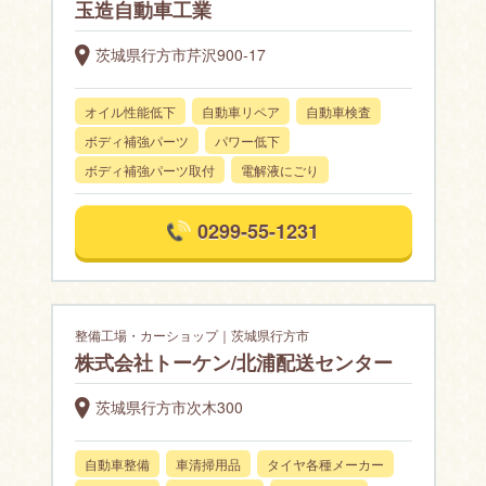
玉造自動車工業
茨城県行方市芹沢900-17
オイル性能低下
自動車リペア
自動車検査
ボディ補強パーツ
パワー低下
ボディ補強パーツ取付
電解液にごり
0299-55-1231
整備工場・カーショップ｜茨城県行方市
株式会社トーケン/北浦配送センター
茨城県行方市次木300
自動車整備
車清掃用品
タイヤ各種メーカー