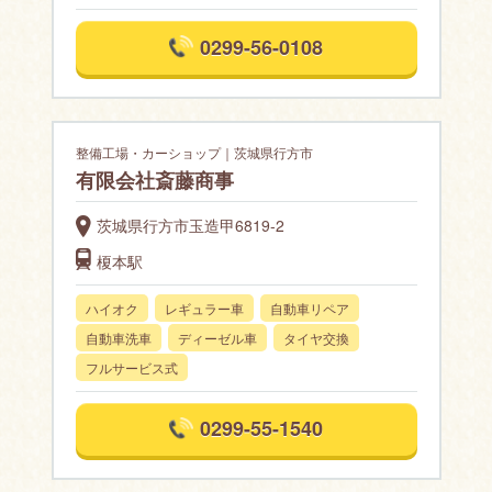
0299-56-0108
整備工場・カーショップ｜茨城県行方市
有限会社斎藤商事
茨城県行方市玉造甲6819-2
榎本駅
ハイオク
レギュラー車
自動車リペア
自動車洗車
ディーゼル車
タイヤ交換
フルサービス式
0299-55-1540