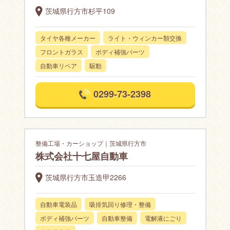
茨城県行方市杉平109
タイヤ各種メーカー
ライト・ウィンカー類交換
フロントガラス
ボディ補強パーツ
自動車リペア
駆動
0299-73-2398
整備工場・カーショップ｜茨城県行方市
株式会社十七屋自動車
茨城県行方市玉造甲2266
自動車電装品
吸排気回り修理・整備
ボディ補強パーツ
自動車整備
電解液にごり