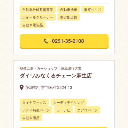
自動車分解整備事業
自動車洗車
車擦りキズ
ホイールクリーナー
車定期点検
自動車電装品
0291-35-2108
整備工場・カーショップ｜茨城県行方市
ダイワみなくるチェーン麻生店
茨城県行方市麻生3324-13
タイヤワックス
カーディテイリング
ボディ補強パーツ
カーナビ
エアロパーツ
自動車用品