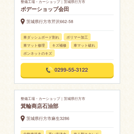
整備工場・カーショップ｜茨城県行方市
ボデーショップ会田
茨城県行方市芹沢662-58
車ダッシュボード割れ
ポリマー加工
車マット修理
キズ補修
車マット破れ
ボンネットのキズ
0299-55-3122
整備工場・カーショップ｜茨城県行方市
箕輪商店石油部
茨城県行方市麻生3286
自動車洗車
高い洗浄力
有人型スタンド