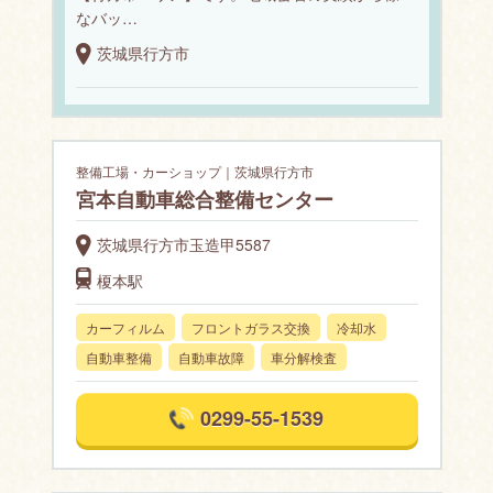
なバッ…
茨城県行方市
整備工場・カーショップ｜茨城県行方市
宮本自動車総合整備センター
茨城県行方市玉造甲5587
榎本駅
カーフィルム
フロントガラス交換
冷却水
自動車整備
自動車故障
車分解検査
0299-55-1539