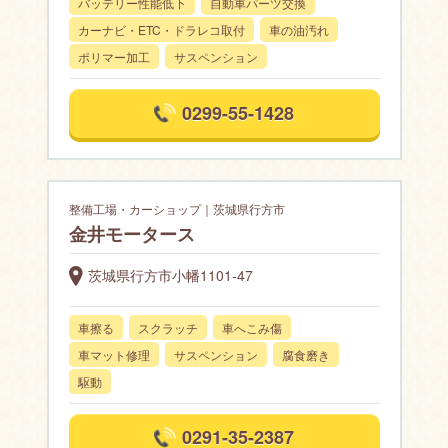
バッテリー性能低下
自動車パーツ交換
カーナビ・ETC・ドラレコ取付
車の油汚れ
ポリマー加工
サスペンション
0299-55-1428
整備工場・カーショップ｜茨城県行方市
金井モータース
茨城県行方市小幡1101-47
車擦る
スクラッチ
車へこみ傷
車マット修理
サスペンション
腐食磨き
駆動
0291-35-2387