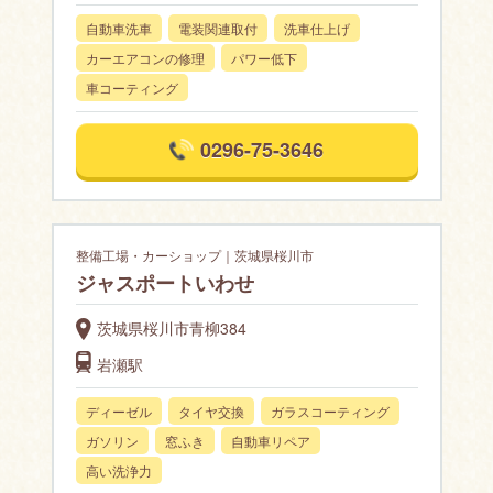
自動車洗車
電装関連取付
洗車仕上げ
カーエアコンの修理
パワー低下
車コーティング
0296-75-3646
整備工場・カーショップ｜茨城県桜川市
ジャスポートいわせ
茨城県桜川市青柳384
岩瀬駅
ディーゼル
タイヤ交換
ガラスコーティング
ガソリン
窓ふき
自動車リペア
高い洗浄力