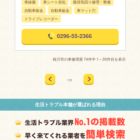
車線傷
車シート劣化
吸排気回り修理・整備
自動車板金
自動車鈑金
車マット穴
ドライブレコーダー
0296-55-2366
桜川市の車修理屋 74件中 1～30件目を表示
1/3
生活トラブル本舗が選ばれる理由