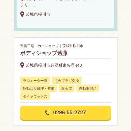
テリー…
茨城県桜川市
整備工場・カーショップ｜茨城県桜川市
ボディショップ遠藤
茨城県桜川市真壁町東矢貝440
ラジエーター液
点火プラグ交換
駆動回り修理・整備
板金屋
自動車部品
タイヤワックス
0296-55-2727