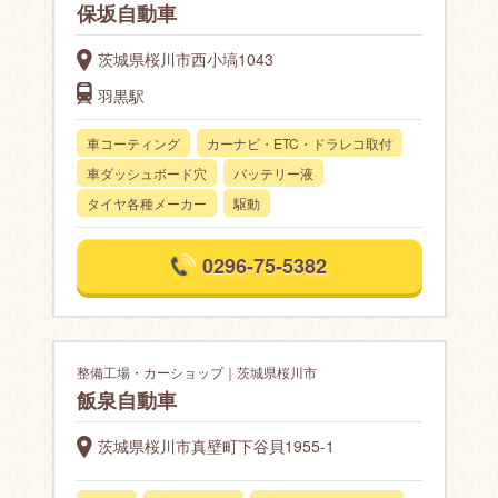
保坂自動車
茨城県桜川市西小塙1043
羽黒駅
車コーティング
カーナビ・ETC・ドラレコ取付
車ダッシュボード穴
バッテリー液
タイヤ各種メーカー
駆動
0296-75-5382
整備工場・カーショップ｜茨城県桜川市
飯泉自動車
茨城県桜川市真壁町下谷貝1955-1