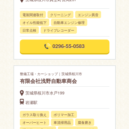
電装関連取付
クリーニング
エンジン異音
オイル性能低下
自動車エンジン修理
日常点検
ドライブレコーダー
0296-55-0583
整備工場・カーショップ｜茨城県桜川市
有限会社浅野自動車商会
茨城県桜川市水戸199
岩瀬駅
ガラス取り換え
ポリマー加工
オーバーヒート
車清掃用品
腐食磨き