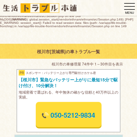
My[306](
WARNING
): global.session_start(/vendor/ethnam/ethnam/src/Session.php:149): [PHP]
togg
E_WARNING: session_start(): open(/var/app/life-trouble-
front/tmp/sess_4fc0ecb55af3c0ec1d57b89a540e4c751ada77cc7c0fc4135a1b8b163bee55b3,
navi
O_RDWR) failed: デバイスに空き領域がありません (28) in /var/app/life-trouble-
MENU
front/vendor/ethnam/ethnam/src/Session.php on line 149
My[306](
WARNING
): global.session_start(/vendor/ethnam/ethnam/src/Session.php:149): [PHP]
E_WARNING: session_start(): Failed to read session data: files (path: /var/app/life-trouble-
front/tmp) in /var/app/life-trouble-front/vendor/ethnam/ethnam/src/Session.php on line 149
桜川市[茨城県]の車トラブル一覧
桜川市の車修理屋 74件中 1～30件目を表示
PR
スポンサー：バッテリー上がり専門駆付けカケル君
【桜川市】緊急なバッテリー上がりに最短15分で駆
け付け、10分解決！
地域密着で選ばれる、年中無休の確かな信頼と40万件以上の
実績。
050-5212-9834