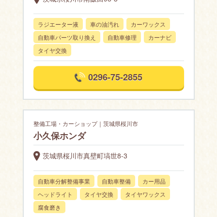
ラジエーター液
車の油汚れ
カーワックス
自動車パーツ取り換え
自動車修理
カーナビ
タイヤ交換
0296-75-2855
整備工場・カーショップ｜茨城県桜川市
小久保ホンダ
茨城県桜川市真壁町塙世8-3
自動車分解整備事業
自動車整備
カー用品
ヘッドライト
タイヤ交換
タイヤワックス
腐食磨き