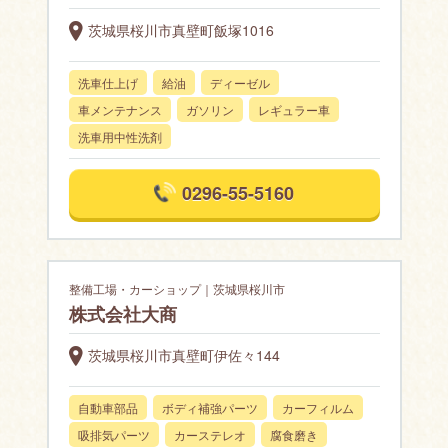
茨城県桜川市真壁町飯塚1016
洗車仕上げ
給油
ディーゼル
車メンテナンス
ガソリン
レギュラー車
洗車用中性洗剤
0296-55-5160
整備工場・カーショップ｜茨城県桜川市
株式会社大商
茨城県桜川市真壁町伊佐々144
自動車部品
ボディ補強パーツ
カーフィルム
吸排気パーツ
カーステレオ
腐食磨き