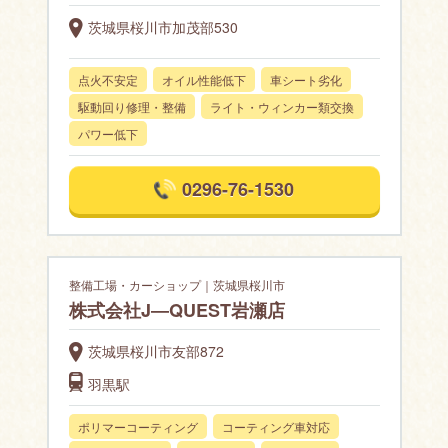
茨城県桜川市加茂部530
点火不安定
オイル性能低下
車シート劣化
駆動回り修理・整備
ライト・ウィンカー類交換
パワー低下
0296-76-1530
整備工場・カーショップ｜茨城県桜川市
株式会社J―QUEST岩瀬店
茨城県桜川市友部872
羽黒駅
ポリマーコーティング
コーティング車対応