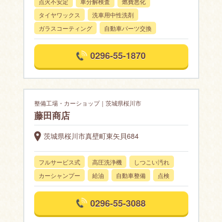
点火不安定
車分解検査
燃費悪化
タイヤワックス
洗車用中性洗剤
ガラスコーティング
自動車パーツ交換
0296-55-1870
整備工場・カーショップ｜茨城県桜川市
藤田商店
茨城県桜川市真壁町東矢貝684
フルサービス式
高圧洗浄機
しつこい汚れ
カーシャンプー
給油
自動車整備
点検
0296-55-3088