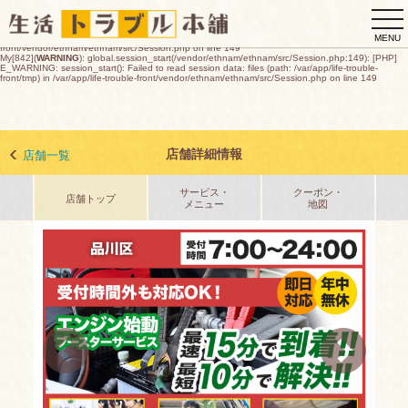
My[842](
WARNING
): global.session_start(/vendor/ethnam/ethnam/src/Session.php:149): [PHP]
togg
E_WARNING: session_start(): open(/var/app/life-trouble-
front/tmp/sess_6309888ab3068269726a8e536b366925a4a7217d085c8463bd1fc4d876cc34c1
navi
O_RDWR) failed: デバイスに空き領域がありません (28) in /var/app/life-trouble-
MENU
front/vendor/ethnam/ethnam/src/Session.php on line 149
My[842](
WARNING
): global.session_start(/vendor/ethnam/ethnam/src/Session.php:149): [PHP]
E_WARNING: session_start(): Failed to read session data: files (path: /var/app/life-trouble-
front/tmp) in /var/app/life-trouble-front/vendor/ethnam/ethnam/src/Session.php on line 149
店舗詳細情報
店舗一覧
サービス・
クーポン・
店舗トップ
メニュー
地図