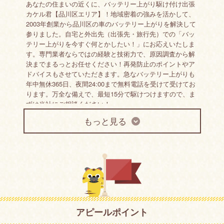
あなたの住まいの近くに、バッテリー上がり駆け付け出張
カケル君【品川区エリア】！地域密着の強みを活かして、
2003年創業から品川区の車のバッテリー上がりを解決して
参りました。自宅と外出先（出張先・旅行先）での「バッ
テリー上がりを今すぐ何とかしたい！」にお応えいたしま
す。専門業者ならではの経験と技術力で、原因調査から解
決までまるっとお任せください！再発防止のポイントやア
ドバイスもさせていただきます。急なバッテリー上がりも
年中無休365日、夜間24:00まで無料電話を受けて受けてお
ります。万全な備えで、最短15分で駆けつけますので、ま
ずは当社にご相談ください！
※当社での対応はバッテリー上がりのジャンピング・バッ
もっと見る
テリー交換のみとなり、車の故障は対応できかねます
アピールポイント