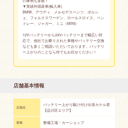
の事例も多数！
▼実績外国産車(輸入車)
BMW、アウディ、メルセデスベンツ、ポルシ
ェ、フォルクスワーゲン、ロールスロイス、ベン
トレー、ジャガー、ミニ（MINI)
12Vバッテリーから24Vバッテリーまで幅広い対
応で、他社でお断りされた車種やバッテリー交換
なども多くご相談いただいております。バッテリ
ー上がりのことなら何でもお任せください！
店舗基本情報
バッテリー上がり駆け付け出張カケル君
店舗名
【品川区エリア】
整備工場・カーショップ
業種