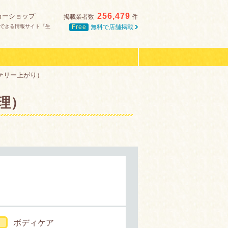
256,479
カーショップ
掲載業者数
件
Free
無料で店舗掲載
できる情報サイト「生
テリー上がり）
理）
ボディケア