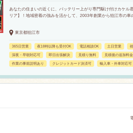
あなたの住まいの近くに、バッテリー上がり専門駆け付けカケル
リア】！地域密着の強みを活かして、2003年創業から狛江市の車
東京都狛江市
365日営業
夜18時以降も受付OK
電話相談OK
土日営業
深夜・早朝対応可
即日出張解決
見積り無料
見積後の追加料金
作業の事前説明あり
クレジットカード決済可
輸入車・外車対応可