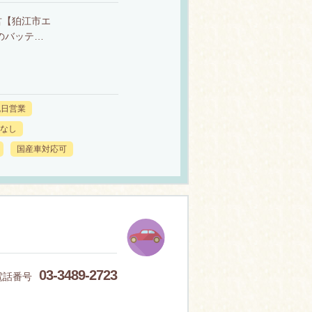
君【狛江市エ
のバッテ…
祝日営業
なし
国産車対応可
03-3489-2723
電話番号