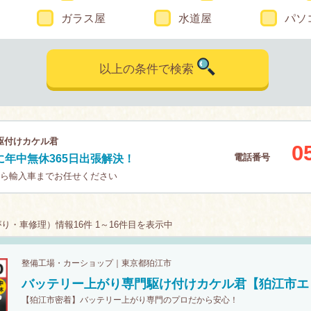
ガラス屋
水道屋
パソ
以上の条件で検索
駆付けカケル君
0
電話番号
年中無休365日出張解決！
から輸入車までお任せください
・車修理）情報16件 1～16件目を表示中
整備工場・カーショップ｜東京都狛江市
バッテリー上がり専門駆け付けカケル君【狛江市エ
【狛江市密着】バッテリー上がり専門のプロだから安心！