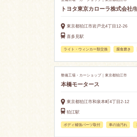
トヨタ東京カローラ株式会社/
東京都狛江市岩戸北4丁目12-26
喜多見駅
ライト・ウィンカー類交換
腐食磨き
整備工場・カーショップ｜東京都狛江市
本橋モータース
東京都狛江市和泉本町4丁目2-12
狛江駅
ボディ補強パーツ取付
車の油汚れ