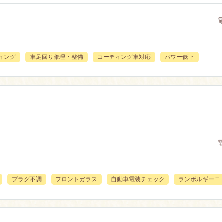
ィング
車足回り修理・整備
コーティング車対応
パワー低下
プラグ不調
フロントガラス
自動車電装チェック
ランボルギーニ