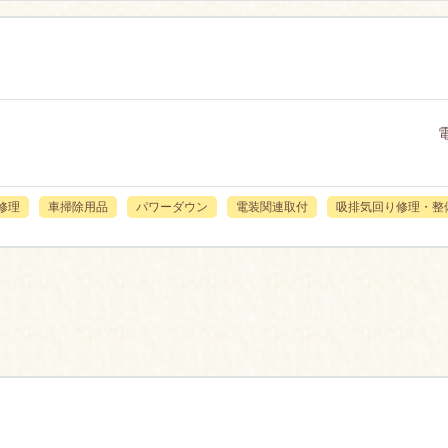
修理
車掃除用品
パワーダウン
電装関連取付
吸排気回り修理・整