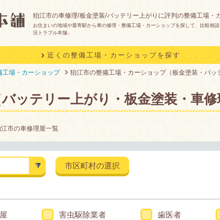
狛江市の車修理/板金塗装/バッテリー上がりに評判の整備工場・
お住まいの地域や最寄駅から車の修理・整備工場・カーショップを探して、比較相談
活トラブル本舗」
近くの整備工場・カーショップを探す
備工場・カーショップ
狛江市の整備工場・カーショップ（板金塗装・バッ
（バッテリー上がり・板金塗装・車修
狛江市の車修理屋一覧
市区町村の選択
屋
害虫駆除業者
歯医者