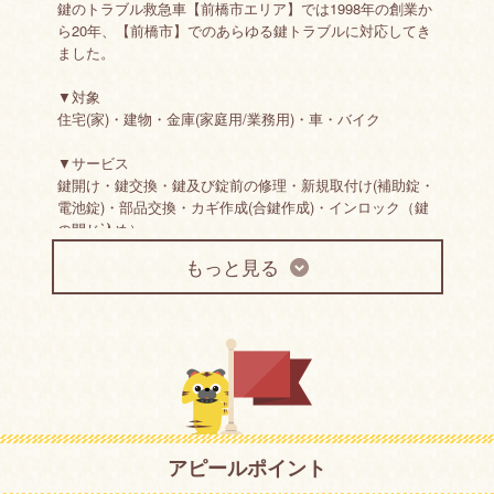
鍵のトラブル救急車【前橋市エリア】では1998年の創業か
ら20年、【前橋市】でのあらゆる鍵トラブルに対応してき
ました。
▼対象
住宅(家)・建物・金庫(家庭用/業務用)・車・バイク
▼サービス
鍵開け・鍵交換・鍵及び錠前の修理・新規取付け(補助錠・
電池錠)・部品交換・カギ作成(合鍵作成)・インロック（鍵
の閉じ込め）
もっと見る
▼鍵の種類
ディスクシリンダー錠（ウェーハータンブラー錠）/ピンタ
ンブラー錠（ピンシリンダー錠）/ディンプルシリンダー
錠/マグネットタンブラーシリンダー錠/ロータリーディス
クタンブラー錠/暗証番号錠/リモコンキー（リモートキ
ー）/スマートキー
工事実績37万件以上の「技術力」「対応力」を駆使し、上
記以外にもイモビライザーなど他店では断られる事がある
アピールポイント
鍵や緊急度の高い鍵トラブルのお悩みも対応しています。
※鍵交換や補助錠などの新規の取付けやその他特殊なケー