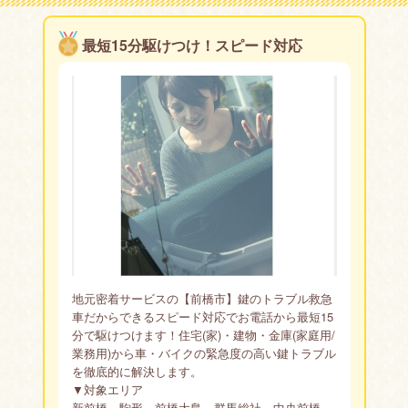
スな場合、お日にちをいただくことがございます。
全国各地365日、最短15分でお客様の元に出張しますの
最短15分駆けつけ！スピード対応
で、まずはおなじみの出張鍵屋「カギのトラブル救急車」
までお電話下さい。
地元密着サービスの【前橋市】鍵のトラブル救急
車だからできるスピード対応でお電話から最短15
分で駆けつけます！住宅(家)・建物・金庫(家庭用/
業務用)から車・バイクの緊急度の高い鍵トラブル
を徹底的に解決します。
▼対象エリア
新前橋、駒形、前橋大島、群馬総社、中央前橋、