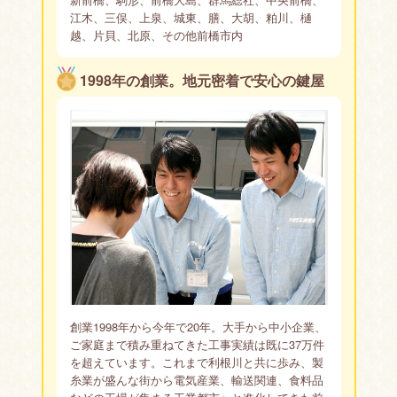
江木、三俣、上泉、城東、膳、大胡、粕川、樋
越、片貝、北原、その他前橋市内
1998年の創業。地元密着で安心の鍵屋
創業1998年から今年で20年。大手から中小企業、
ご家庭まで積み重ねてきた工事実績は既に37万件
を超えています。これまで利根川と共に歩み、製
糸業が盛んな街から電気産業、輸送関連、食料品