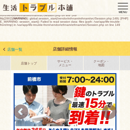
My[2862](
WARNING
): global.session_start(/vendor/ethnam/ethnam/src/Session.php:149): [PHP]
togg
E_WARNING: session_start(): open(/var/app/life-trouble-
front/tmp/sess_c074c3369598d2b0c8557569a50252e35b9c1e0ebf499db1dd1d14c42f298f5d,
navi
O_RDWR) failed: デバイスに空き領域がありません (28) in /var/app/life-trouble-
MENU
front/vendor/ethnam/ethnam/src/Session.php on line 149
My[2862](
WARNING
): global.session_start(/vendor/ethnam/ethnam/src/Session.php:149): [PHP]
E_WARNING: session_start(): Failed to read session data: files (path: /var/app/life-trouble-
front/tmp) in /var/app/life-trouble-front/vendor/ethnam/ethnam/src/Session.php on line 149
店舗詳細情報
店舗一覧
サービス・
クーポン・
店舗トップ
メニュー
地図