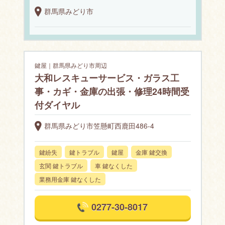
群馬県みどり市
鍵屋｜群馬県みどり市周辺
大和レスキューサービス・ガラス工
事・カギ・金庫の出張・修理24時間受
付ダイヤル
群馬県みどり市笠懸町西鹿田486-4
鍵紛失
鍵トラブル
鍵屋
金庫 鍵交換
玄関 鍵トラブル
車 鍵なくした
業務用金庫 鍵なくした
0277-30-8017