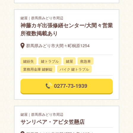
鍵屋｜群馬県みどり市周辺
神藤カギ出張修繕センター/大間々営業
所複数掲載あり
群馬県みどり市大間々町桐原1254
鍵紛失
鍵トラブル
鍵屋
救急車
業務用金庫 鍵解錠
バイク 鍵トラブル
0277-73-1939
鍵屋｜群馬県みどり市周辺
サンリペア・アピタ笠懸店