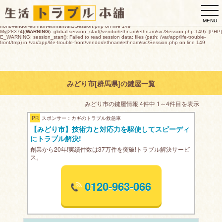
My[28374](
WARNING
): global.session_start(/vendor/ethnam/ethnam/src/Session.php:149): [PHP]
togg
E_WARNING: session_start(): open(/var/app/life-trouble-
front/tmp/sess_c9ef8988cfb1ccda46d465447f1cec331c14b83cfdca3c4ac2e2c5894e02cdca,
navi
O_RDWR) failed: デバイスに空き領域がありません (28) in /var/app/life-trouble-
MENU
front/vendor/ethnam/ethnam/src/Session.php on line 149
My[28374](
WARNING
): global.session_start(/vendor/ethnam/ethnam/src/Session.php:149): [PHP]
E_WARNING: session_start(): Failed to read session data: files (path: /var/app/life-trouble-
front/tmp) in /var/app/life-trouble-front/vendor/ethnam/ethnam/src/Session.php on line 149
みどり市[群馬県]の鍵屋一覧
みどり市の鍵屋情報 4件中 1～4件目を表示
PR
スポンサー：カギのトラブル救急車
【みどり市】技術力と対応力を駆使してスピーディ
にトラブル解決!
創業から20年!実績件数は37万件を突破!トラブル解決サービ
ス。
0120-963-066