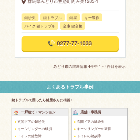
群馬県みどり市笠懸町阿左美1285-1
鍵紛失
鍵トラブル
鍵屋
キー製作
バイク 鍵トラブル
金庫 鍵交換
0277-77-1033
みどり市の鍵屋情報 4件中 1～4件目を表示
よくあるトラブル事例
鍵トラブルで困ったら鍵屋さんに相談！
一戸建て・マンション
店舗・事務所
玄関ドアの鍵紛失
玄関ドアの鍵紛失
キーシリンダーの破損
キーシリンダーの破損
トイレの鍵故障
トイレの鍵故障