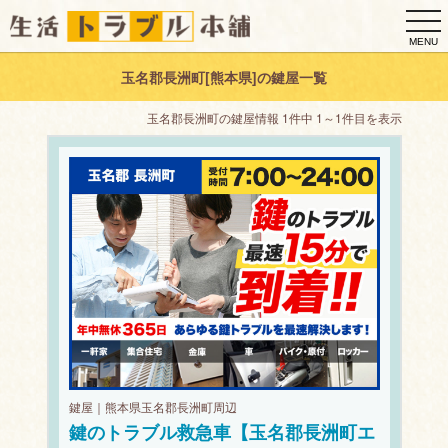
togg
navi
MENU
玉名郡長洲町[熊本県]の鍵屋一覧
玉名郡長洲町の鍵屋情報 1件中 1～1件目を表示
鍵屋｜熊本県玉名郡長洲町周辺
鍵のトラブル救急車【玉名郡長洲町エ