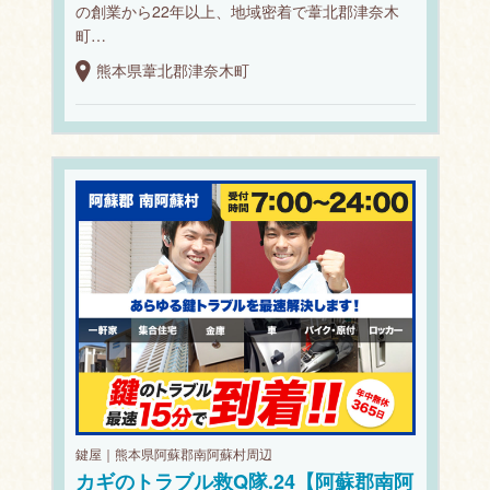
の創業から22年以上、地域密着で葦北郡津奈木
町…
熊本県葦北郡津奈木町
鍵屋｜熊本県阿蘇郡南阿蘇村周辺
カギのトラブル救Q隊.24【阿蘇郡南阿