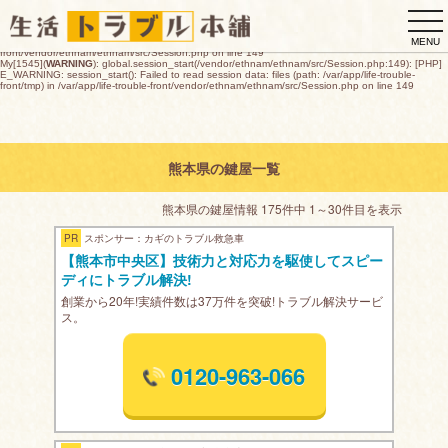
My[1545](
WARNING
): global.session_start(/vendor/ethnam/ethnam/src/Session.php:149): [PHP]
togg
E_WARNING: session_start(): open(/var/app/life-trouble-
front/tmp/sess_48bed20c1aa80bc43bc92cdaa819493d069eefbb8db59a0e7245d880a26c2e15
navi
O_RDWR) failed: デバイスに空き領域がありません (28) in /var/app/life-trouble-
MENU
front/vendor/ethnam/ethnam/src/Session.php on line 149
My[1545](
WARNING
): global.session_start(/vendor/ethnam/ethnam/src/Session.php:149): [PHP]
E_WARNING: session_start(): Failed to read session data: files (path: /var/app/life-trouble-
front/tmp) in /var/app/life-trouble-front/vendor/ethnam/ethnam/src/Session.php on line 149
熊本県の鍵屋一覧
熊本県の鍵屋情報 175件中 1～30件目を表示
PR
スポンサー：カギのトラブル救急車
【熊本市中央区】技術力と対応力を駆使してスピー
ディにトラブル解決!
創業から20年!実績件数は37万件を突破!トラブル解決サービ
ス。
0120-963-066