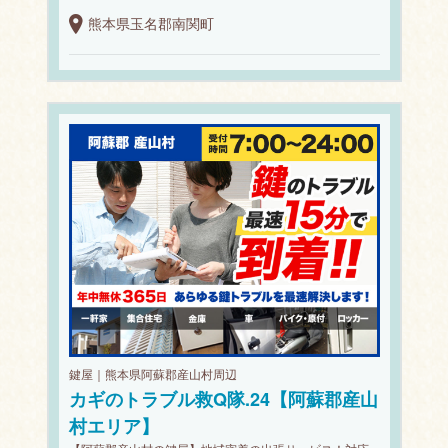
熊本県玉名郡南関町
鍵屋｜熊本県阿蘇郡産山村周辺
カギのトラブル救Q隊.24【阿蘇郡産山
村エリア】