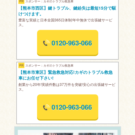
PR
スポンサー：カギのトラブル救急車
【熊本市西区】鍵トラブル、鍵紛失は最短15分で駆
けつけます。
豊富な実績と日本全国365日体制!年中無休で出張鍵サービ
ス。
0120-963-066
PR
スポンサー：カギのトラブル救急車
【熊本市東区】緊急救急対応!カギのトラブル救急
車にお任せ下さい!
創業から20年!実績件数は37万件を突破!安心の出張鍵サービ
ス。
0120-963-066