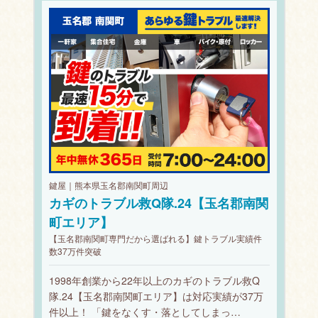
鍵屋｜熊本県玉名郡南関町周辺
カギのトラブル救Q隊.24【玉名郡南関
町エリア】
【玉名郡南関町専門だから選ばれる】鍵トラブル実績件
数37万件突破
1998年創業から22年以上のカギのトラブル救Q
隊.24【玉名郡南関町エリア】は対応実績が37万
件以上！ 「鍵をなくす・落としてしまっ…