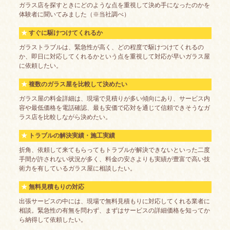
ガラス店を探すときにどのような点を重視して決め手になったのかを
体験者に聞いてみました（※当社調べ）
すぐに駆けつけてくれるか
ガラストラブルは、緊急性が高く、どの程度で駆けつけてくれるの
か、即日に対応してくれるかという点を重視して対応が早いガラス屋
に依頼したい。
複数のガラス屋を比較して決めたい
ガラス屋の料金詳細は、現場で見積りが多い傾向にあり、サービス内
容や最低価格を電話確認、最も安価で応対を通じて信頼できそうなガ
ラス店を比較しながら決めたい。
トラブルの解決実績・施工実績
折角、依頼して来てもらってもトラブルが解決できないといった二度
手間が許されない状況が多く、料金の安さよりも実績が豊富で高い技
術力を有しているガラス屋に相談したい。
無料見積もりの対応
出張サービスの中には、現場で無料見積もりに対応してくれる業者に
相談。緊急性の有無を問わず、まずはサービスの詳細価格を知ってか
ら納得して依頼したい。