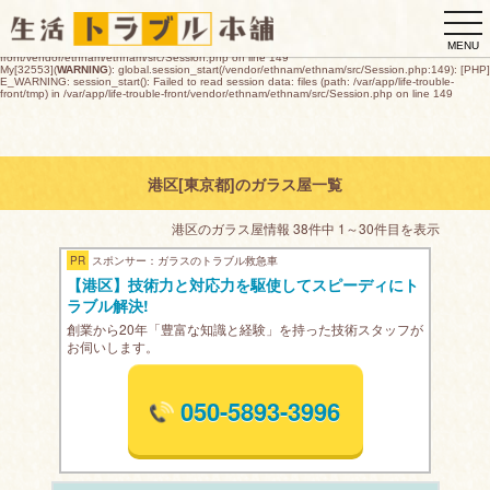
My[32553](
WARNING
): global.session_start(/vendor/ethnam/ethnam/src/Session.php:149): [PHP]
togg
E_WARNING: session_start(): open(/var/app/life-trouble-
front/tmp/sess_3910cbcbfa08200fd2d95e5f2fc35d19b4944f6b36ce51ab8c7270ddafbdc745,
navi
O_RDWR) failed: デバイスに空き領域がありません (28) in /var/app/life-trouble-
MENU
front/vendor/ethnam/ethnam/src/Session.php on line 149
My[32553](
WARNING
): global.session_start(/vendor/ethnam/ethnam/src/Session.php:149): [PHP]
E_WARNING: session_start(): Failed to read session data: files (path: /var/app/life-trouble-
front/tmp) in /var/app/life-trouble-front/vendor/ethnam/ethnam/src/Session.php on line 149
港区[東京都]のガラス屋一覧
港区のガラス屋情報 38件中 1～30件目を表示
PR
スポンサー：ガラスのトラブル救急車
【港区】技術力と対応力を駆使してスピーディにト
ラブル解決!
創業から20年「豊富な知識と経験」を持った技術スタッフが
お伺いします。
050-5893-3996