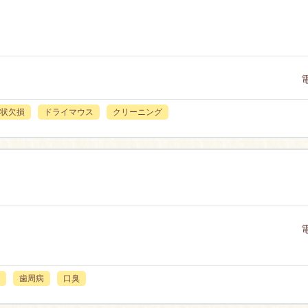
状欠損
ドライマウス
クリーニング
歯周病
口臭