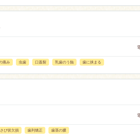
ク
の痛み
虫歯
口蓋裂
乳歯のう蝕
歯に挟まる
さび状欠損
歯列矯正
歯茎の膿