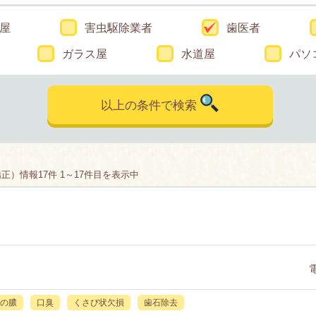
屋
害虫駆除業者
歯医者
ガラス屋
水道屋
パソ
以上の条件で検索
）情報17件 1～17件目を表示中
の膿
口臭
くさび状欠損
歯石除去