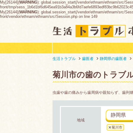
My[26144](
WARNING
): global.session_start(/vendor/ethnam/ethnam/src/Ses
front/tmp/sess_1b6d1bf6d645ea91b3a84a3b6fd7aefe6893edf83bc9b62023c4
My[26144](
WARNING
): global.session_start(/vendor/ethnam/ethnam/src/Sessio
front/vendor/ethnam/ethnam/src/Session.php on line 149
生活トラブル
歯医者
静岡県の歯医者
菊川市の歯のトラブ
虫歯や歯の痛みから歯周病や親知らず、歯列
静岡県
地域
菊川市