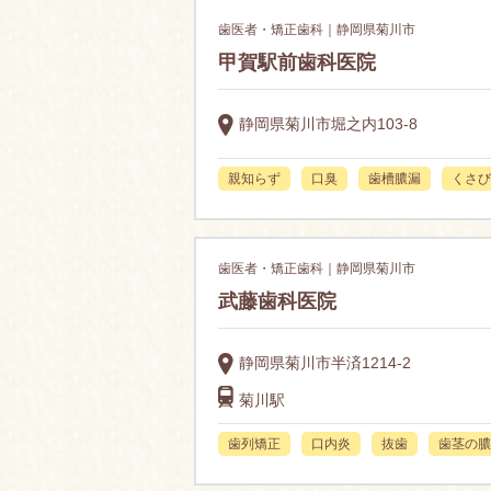
歯医者・矯正歯科｜静岡県菊川市
甲賀駅前歯科医院
静岡県菊川市堀之内103-8
親知らず
口臭
歯槽膿漏
くさび
歯医者・矯正歯科｜静岡県菊川市
武藤歯科医院
静岡県菊川市半済1214-2
菊川駅
歯列矯正
口内炎
抜歯
歯茎の膿