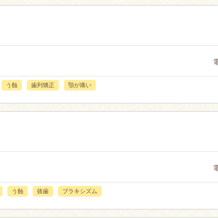
う蝕
歯列矯正
顎が痛い
う蝕
抜歯
ブラキシズム