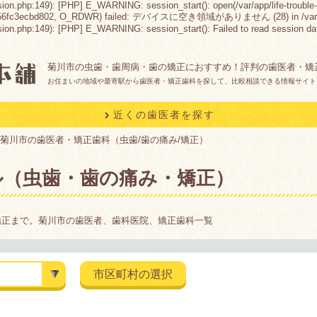
sion.php:149): [PHP] E_WARNING: session_start(): open(/var/app/life-trouble-
56fc3ecbd802, O_RDWR) failed: デバイスに空き領域がありません (28) in /var/app/life
n.php:149): [PHP] E_WARNING: session_start(): Failed to read session data: fil
菊川市の虫歯・歯周病・歯の矯正におすすめ！評判の歯医者・矯
お住まいの地域や最寄駅から歯医者・矯正歯科を探して、比較相談できる情報サイト
近くの歯医者を探す
菊川市の歯医者・矯正歯科（虫歯/歯の痛み/矯正）
ル（虫歯・歯の痛み・矯正）
矯正まで。菊川市の歯医者、歯科医院、矯正歯科一覧
市区町村の選択