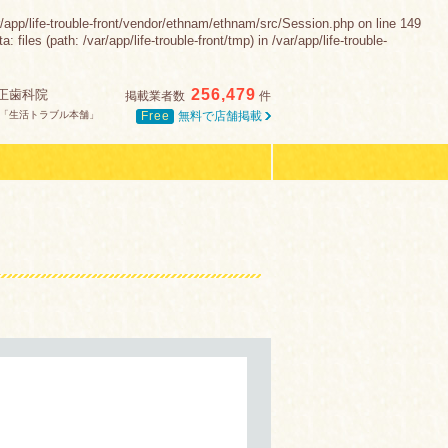
-trouble-front/vendor/ethnam/ethnam/src/Session.php on line 149
es (path: /var/app/life-trouble-front/tmp) in /var/app/life-trouble-
256,479
正歯科院
掲載業者数
件
Free
無料で店舗掲載
「生活トラブル本舗」