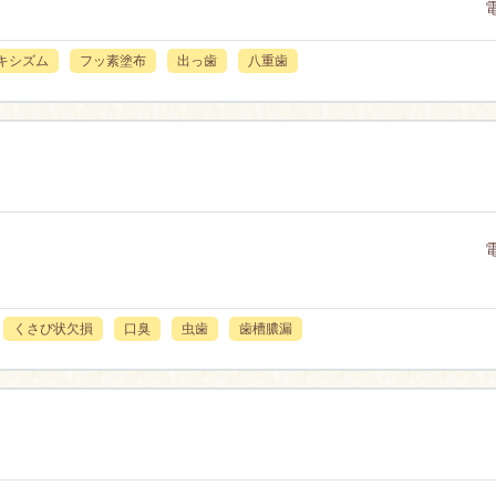
キシズム
フッ素塗布
出っ歯
八重歯
くさび状欠損
口臭
虫歯
歯槽膿漏