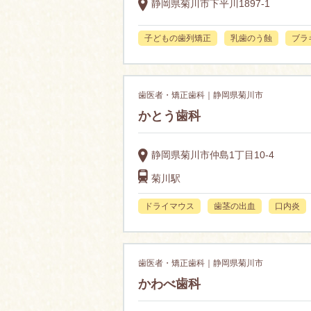
静岡県菊川市下平川1897-1
子どもの歯列矯正
乳歯のう蝕
ブラ
歯医者・矯正歯科｜静岡県菊川市
かとう歯科
静岡県菊川市仲島1丁目10-4
菊川駅
ドライマウス
歯茎の出血
口内炎
歯医者・矯正歯科｜静岡県菊川市
かわべ歯科