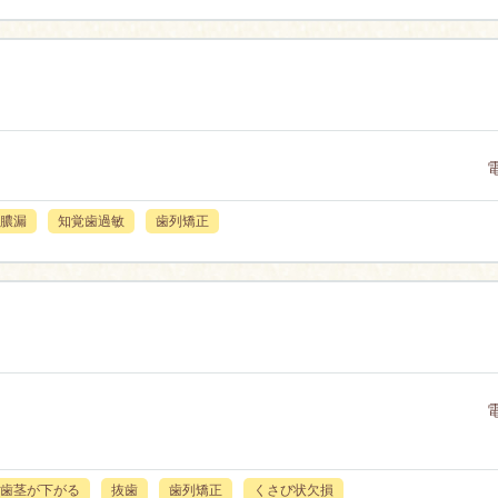
膿漏
知覚歯過敏
歯列矯正
歯茎が下がる
抜歯
歯列矯正
くさび状欠損