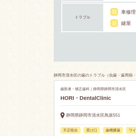
車修理
トラブル
鍵屋
静岡市清水区の歯のトラブル（虫歯・歯周病・歯
歯医者・矯正歯科｜静岡県静岡市清水区
HORI・DentalClinic
静岡県静岡市清水区鳥坂551
不正咬合
受け口
歯槽膿漏
ワイ