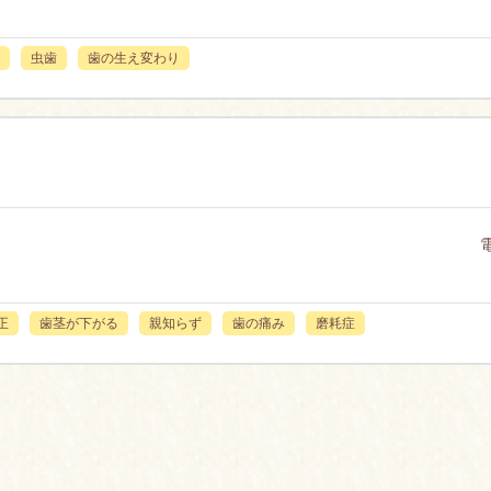
虫歯
歯の生え変わり
正
歯茎が下がる
親知らず
歯の痛み
磨耗症