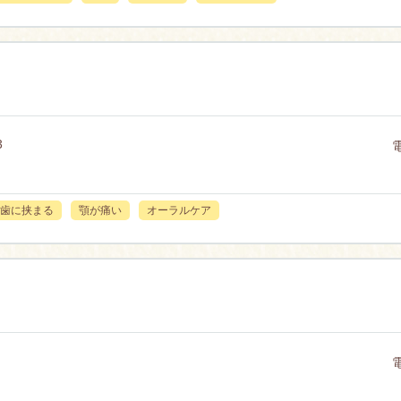
3
歯に挟まる
顎が痛い
オーラルケア