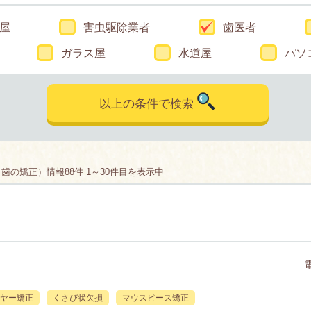
屋
害虫駆除業者
歯医者
ガラス屋
水道屋
パソ
以上の条件で検索
の矯正）情報88件 1～30件目を表示中
ヤー矯正
くさび状欠損
マウスピース矯正