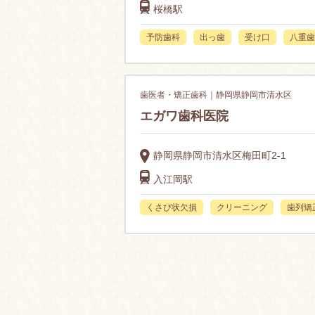
桜橋駅
予防歯科
出っ歯
受け口
八重歯
歯医者・矯正歯科｜静岡県静岡市清水区
エガワ歯科医院
静岡県静岡市清水区梅田町2-1
入江岡駅
くさび状欠損
クリーニング
歯列矯