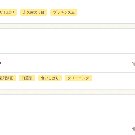
いしばり
永久歯のう蝕
ブラキシズム
0
歯列矯正
口蓋裂
食いしばり
クリーニング