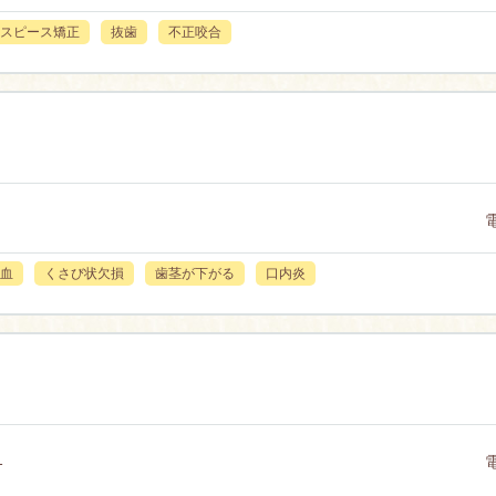
スピース矯正
抜歯
不正咬合
血
くさび状欠損
歯茎が下がる
口内炎
1