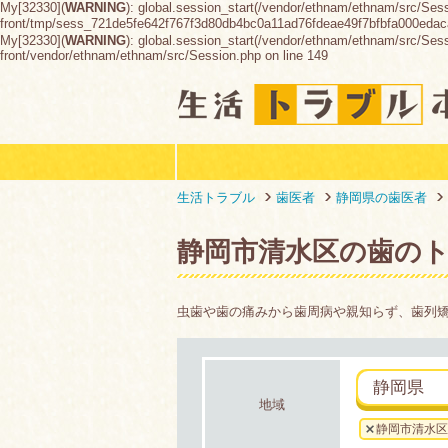
My[32330](
WARNING
): global.session_start(/vendor/ethnam/ethnam/src/Ses
front/tmp/sess_721de5fe642f767f3d80db4bc0a11ad76fdeae49f7bfbfa000ed
My[32330](
WARNING
): global.session_start(/vendor/ethnam/ethnam/src/Sessio
front/vendor/ethnam/ethnam/src/Session.php on line 149
生活トラブル
歯医者
静岡県の歯医者
静岡市清水区の歯の
虫歯や歯の痛みから歯周病や親知らず、歯列
静岡県
地域
静岡市清水区