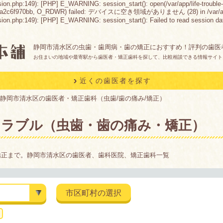
sion.php:149): [PHP] E_WARNING: session_start(): open(/var/app/life-trouble-
aca2c6f970bb, O_RDWR) failed: デバイスに空き領域がありません (28) in /var/app/life-
n.php:149): [PHP] E_WARNING: session_start(): Failed to read session data: fil
静岡市清水区の虫歯・歯周病・歯の矯正におすすめ！評判の歯医
お住まいの地域や最寄駅から歯医者・矯正歯科を探して、比較相談できる情報サイト
近くの歯医者を探す
静岡市清水区の歯医者・矯正歯科（虫歯/歯の痛み/矯正）
トラブル（虫歯・歯の痛み・矯正）
矯正まで。静岡市清水区の歯医者、歯科医院、矯正歯科一覧
市区町村の選択