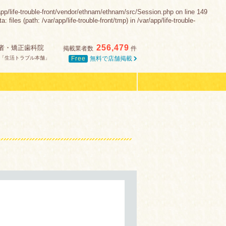
trouble-front/vendor/ethnam/ethnam/src/Session.php on line 149
es (path: /var/app/life-trouble-front/tmp) in /var/app/life-trouble-
256,479
者・矯正歯科院
掲載業者数
件
Free
無料で店舗掲載
「生活トラブル本舗」