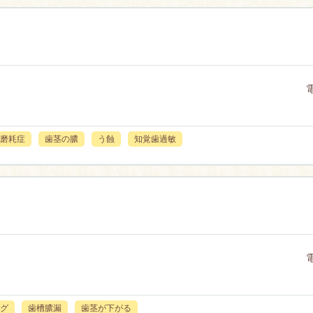
磨耗症
歯茎の膿
う蝕
知覚歯過敏
グ
歯槽膿漏
歯茎が下がる