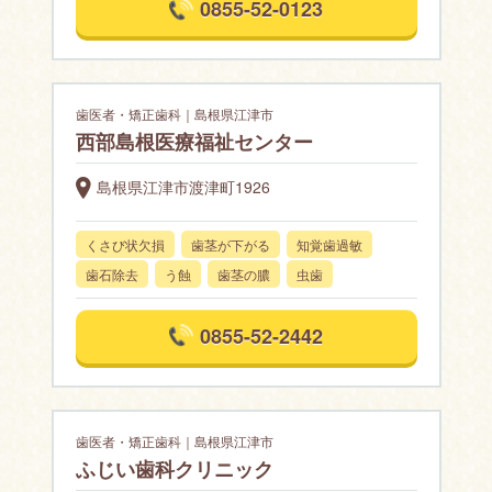
0855-52-0123
歯医者・矯正歯科｜島根県江津市
西部島根医療福祉センター
島根県江津市渡津町1926
くさび状欠損
歯茎が下がる
知覚歯過敏
歯石除去
う蝕
歯茎の膿
虫歯
0855-52-2442
歯医者・矯正歯科｜島根県江津市
ふじい歯科クリニック