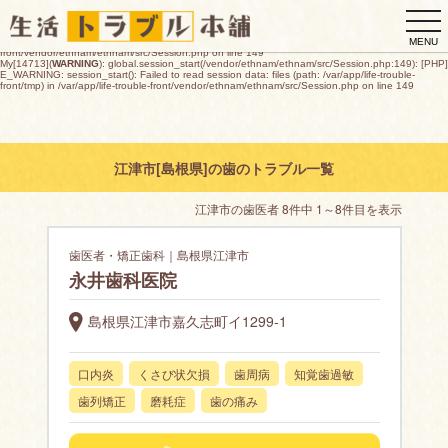
My[14713](
WARNING
): global.session_start(/vendor/ethnam/ethnam/src/Session.php:149): [PHP]
togg
E_WARNING: session_start(): open(/var/app/life-trouble-
front/tmp/sess_1b1ce2fa396ad958fb31cea95f919e8ad725cce569e6e17e3294e3c18059cc79,
navi
O_RDWR) failed: デバイスに空き領域がありません (28) in /var/app/life-trouble-
MENU
front/vendor/ethnam/ethnam/src/Session.php on line 149
My[14713](
WARNING
): global.session_start(/vendor/ethnam/ethnam/src/Session.php:149): [PHP]
E_WARNING: session_start(): Failed to read session data: files (path: /var/app/life-trouble-
front/tmp) in /var/app/life-trouble-front/vendor/ethnam/ethnam/src/Session.php on line 149
江津市[島根県]の歯のトラブル一覧
江津市の歯医者 8件中 1～8件目を表示
歯医者・矯正歯科｜島根県江津市
永井歯科医院
島根県江津市嘉久志町イ1299-1
口内炎
くさび状欠損
歯周病
知覚歯過敏
歯列矯正
磨耗症
歯の痛み