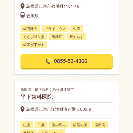
島根県江津市敬川町1181-16
敬川駅
歯石除去
ドライマウス
虫歯
くさび状欠損
磨耗症
親知らず
歯茎が下がる
0855-53-4366
歯医者・矯正歯科｜島根県江津市
平下歯科医院
島根県江津市江津町海岸通り809-6
虫歯
口臭
歯の痛み
歯茎の膿
歯周病
磨耗症
ドライマウス