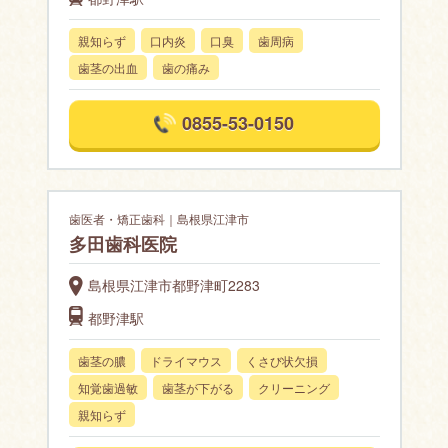
親知らず
口内炎
口臭
歯周病
歯茎の出血
歯の痛み
0855-53-0150
歯医者・矯正歯科｜島根県江津市
多田歯科医院
島根県江津市都野津町2283
都野津駅
歯茎の膿
ドライマウス
くさび状欠損
知覚歯過敏
歯茎が下がる
クリーニング
親知らず