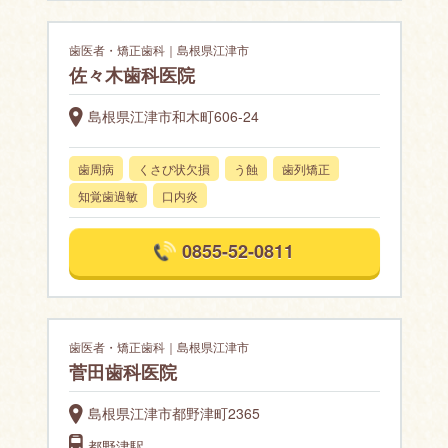
歯医者・矯正歯科｜島根県江津市
佐々木歯科医院
島根県江津市和木町606-24
歯周病
くさび状欠損
う蝕
歯列矯正
知覚歯過敏
口内炎
0855-52-0811
歯医者・矯正歯科｜島根県江津市
菅田歯科医院
島根県江津市都野津町2365
都野津駅