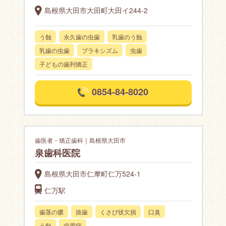
島根県大田市大田町大田イ244-2
う蝕
永久歯の虫歯
乳歯のう蝕
乳歯の虫歯
ブラキシズム
虫歯
子どもの歯列矯正
0854-84-8020
歯医者・矯正歯科｜島根県大田市
泉歯科医院
島根県大田市仁摩町仁万524-1
仁万駅
歯茎の膿
抜歯
くさび状欠損
口臭
う蝕
歯周病