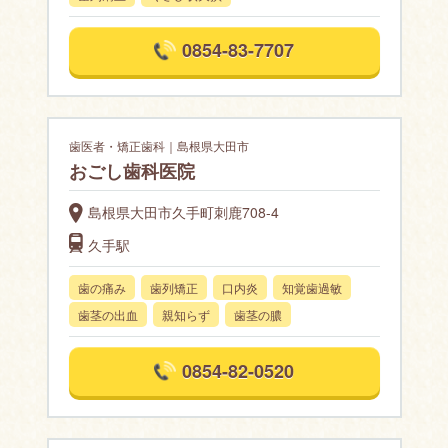
0854-83-7707
歯医者・矯正歯科｜島根県大田市
おごし歯科医院
島根県大田市久手町刺鹿708-4
久手駅
歯の痛み
歯列矯正
口内炎
知覚歯過敏
歯茎の出血
親知らず
歯茎の膿
0854-82-0520