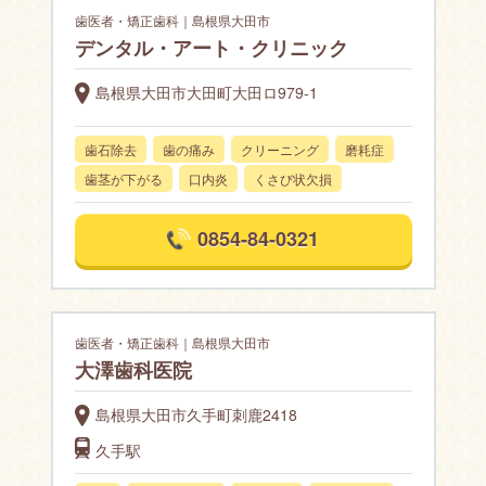
歯医者・矯正歯科｜島根県大田市
デンタル・アート・クリニック
島根県大田市大田町大田ロ979-1
歯石除去
歯の痛み
クリーニング
磨耗症
歯茎が下がる
口内炎
くさび状欠損
0854-84-0321
歯医者・矯正歯科｜島根県大田市
大澤歯科医院
島根県大田市久手町刺鹿2418
久手駅