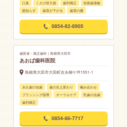
口臭
くさび状欠損
歯列矯正
知覚歯過敏
親知らず
歯茎が下がる
歯茎の膿
0854-82-8905
歯医者・矯正歯科｜島根県大田市
あおば歯科医院
島根県大田市大田町吉永柳ケ坪1551-1
永久歯の虫歯
歯の生え変わり
噛み合わせ
ブラッシング指導
オーラルケア
乳歯の虫歯
歯列矯正
0854-86-7717