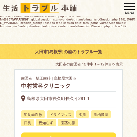
My[9897](
WARNING
): global.session_start(/vendor/ethnam/ethnam/src/Session.php:149): [PHP]
togg
E_WARNING: session_start(): open(/var/app/life-trouble-
front/tmp/sess_ccc7bac1c3638cfd0e5a39839764ba1d3688af211cf6b183c48ec10dfb4d0e6d,
navi
O_RDWR) failed: デバイスに空き領域がありません (28) in /var/app/life-trouble-
MENU
front/vendor/ethnam/ethnam/src/Session.php on line 149
My[9897](
WARNING
): global.session_start(/vendor/ethnam/ethnam/src/Session.php:149): [PHP]
E_WARNING: session_start(): Failed to read session data: files (path: /var/app/life-trouble-
front/tmp) in /var/app/life-trouble-front/vendor/ethnam/ethnam/src/Session.php on line 149
大田市[島根県]の歯のトラブル一覧
大田市の歯医者 12件中 1～12件目を表示
歯医者・矯正歯科｜島根県大田市
中村歯科クリニック
島根県大田市長久町長久イ281-1
知覚歯過敏
ドライマウス
虫歯
歯槽膿漏
口臭
親知らず
歯茎の膿