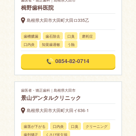
楫野歯科医院
島根県大田市大田町大田ロ335乙
歯槽膿漏
歯石除去
口臭
磨耗症
口内炎
知覚歯過敏
う蝕
0854-82-0714
歯医者・矯正歯科｜島根県大田市
景山デンタルクリニック
島根県大田市大田町大田イ636-1
歯茎が下がる
口内炎
口臭
クリーニング
歯列矯正
くさび状欠損