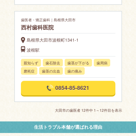
歯医者・矯正歯科｜島根県大田市
西村歯科医院
島根県大田市波根町1341-1
波根駅
親知らず
歯石除去
歯茎が下がる
歯周病
磨耗症
歯茎の出血
歯の痛み
0854-85-8621
大田市の歯医者 12件中 1～12件目を表示
生活トラブル本舗が選ばれる理由