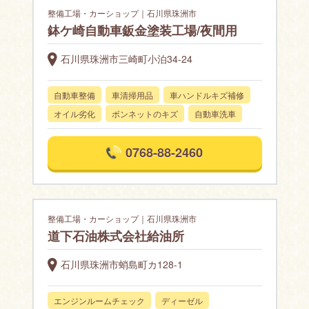
整備工場・カーショップ｜石川県珠洲市
鉢ケ崎自動車鈑金塗装工場/夜間用
石川県珠洲市三崎町小泊34-24
自動車整備
車清掃用品
車ハンドルキズ補修
オイル劣化
ボンネットのキズ
自動車洗車
0768-88-2460
整備工場・カーショップ｜石川県珠洲市
道下石油株式会社給油所
石川県珠洲市蛸島町カ128-1
エンジンルームチェック
ディーゼル