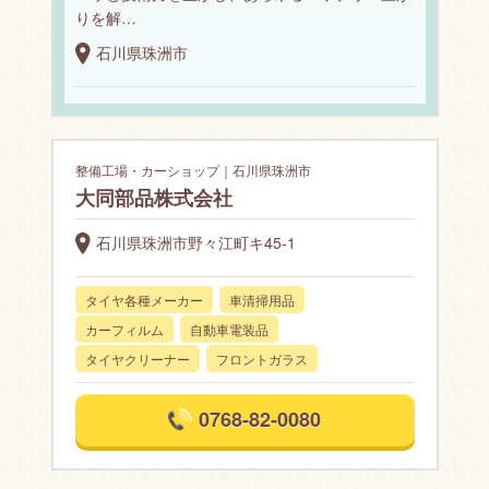
りを解…
石川県珠洲市
整備工場・カーショップ｜石川県珠洲市
大同部品株式会社
石川県珠洲市野々江町キ45-1
タイヤ各種メーカー
車清掃用品
カーフィルム
自動車電装品
タイヤクリーナー
フロントガラス
0768-82-0080