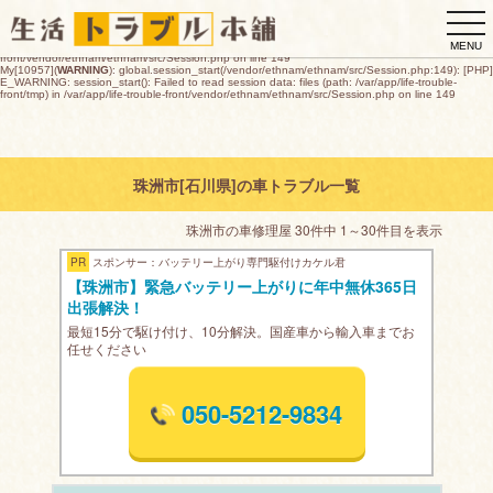
My[10957](
WARNING
): global.session_start(/vendor/ethnam/ethnam/src/Session.php:149): [PHP]
togg
E_WARNING: session_start(): open(/var/app/life-trouble-
front/tmp/sess_a039aee9c3af105b6ddc3d6f66f6f06349972327004d85ffd9cd5f3ca5573b0c,
navi
O_RDWR) failed: デバイスに空き領域がありません (28) in /var/app/life-trouble-
MENU
front/vendor/ethnam/ethnam/src/Session.php on line 149
My[10957](
WARNING
): global.session_start(/vendor/ethnam/ethnam/src/Session.php:149): [PHP]
E_WARNING: session_start(): Failed to read session data: files (path: /var/app/life-trouble-
front/tmp) in /var/app/life-trouble-front/vendor/ethnam/ethnam/src/Session.php on line 149
珠洲市[石川県]の車トラブル一覧
珠洲市の車修理屋 30件中 1～30件目を表示
PR
スポンサー：バッテリー上がり専門駆付けカケル君
【珠洲市】緊急バッテリー上がりに年中無休365日
出張解決！
最短15分で駆け付け、10分解決。国産車から輸入車までお
任せください
050-5212-9834