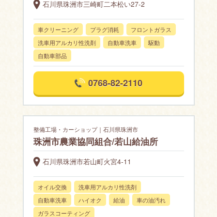
石川県珠洲市三崎町二本松い27-2
車クリーニング
プラグ消耗
フロントガラス
洗車用アルカリ性洗剤
自動車洗車
駆動
自動車部品
0768-82-2110
整備工場・カーショップ｜石川県珠洲市
珠洲市農業協同組合/若山給油所
石川県珠洲市若山町火宮4-11
オイル交換
洗車用アルカリ性洗剤
自動車洗車
ハイオク
給油
車の油汚れ
ガラスコーティング