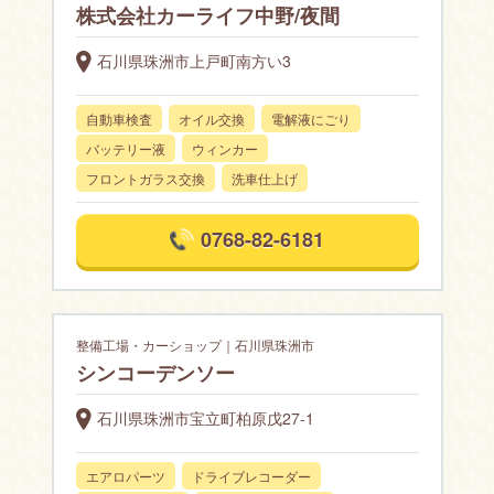
株式会社カーライフ中野/夜間
石川県珠洲市上戸町南方い3
自動車検査
オイル交換
電解液にごり
バッテリー液
ウィンカー
フロントガラス交換
洗車仕上げ
0768-82-6181
整備工場・カーショップ｜石川県珠洲市
シンコーデンソー
石川県珠洲市宝立町柏原戊27-1
エアロパーツ
ドライブレコーダー