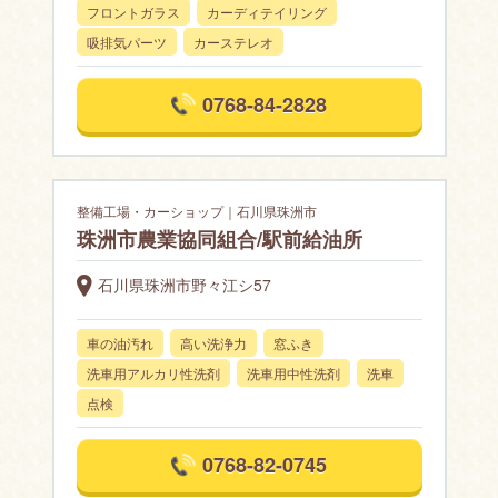
フロントガラス
カーディテイリング
吸排気パーツ
カーステレオ
0768-84-2828
整備工場・カーショップ｜石川県珠洲市
珠洲市農業協同組合/駅前給油所
石川県珠洲市野々江シ57
車の油汚れ
高い洗浄力
窓ふき
洗車用アルカリ性洗剤
洗車用中性洗剤
洗車
点検
0768-82-0745