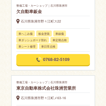
整備工場・カーショップ｜石川県珠洲市
欠自動車鈑金
石川県珠洲市野々江町ス22
車へこみ傷
板金塗装
車線傷
車ダッシュボード割れ
車定期点検
車シート修理
車日常点検
0768-82-5109
整備工場・カーショップ｜石川県珠洲市
東京自動車株式会社珠洲営業所
石川県珠洲市野々江町メ63-16