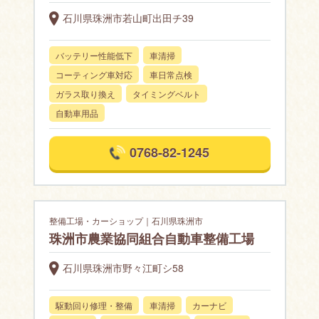
石川県珠洲市若山町出田チ39
バッテリー性能低下
車清掃
コーティング車対応
車日常点検
ガラス取り換え
タイミングベルト
自動車用品
0768-82-1245
整備工場・カーショップ｜石川県珠洲市
珠洲市農業協同組合自動車整備工場
石川県珠洲市野々江町シ58
駆動回り修理・整備
車清掃
カーナビ