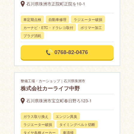
石川県珠洲市正院町正院を10-1
車定期点検
自動車修理
ラジエーター破損
カーナビ・ETC・ドラレコ取付
ポリマー加工
プラグ消耗
0768-82-0476
整備工場・カーショップ｜石川県珠洲市
株式会社カーライフ中野
石川県珠洲市宝立町春日野ろ123-1
ガラス取り換え
エンジン異臭
ラジエーター破損
タイミングベルト切断
タイヤ各種メーカー
車清掃