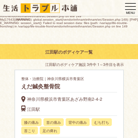
My[17643](
WARNING
): global.session_start(/vendor/ethnam/ethnam/src/Session.php:149): [PHP]
togg
E_WARNING: session_start(): open(/var/app/life-trouble-
front/tmp/sess_3eb0458cb7c82e6a2c6a1a06470f7d7440f0972e69d962590ba86c1b17b6670e,
navi
O_RDWR) failed: デバイスに空き領域がありません (28) in /var/app/life-trouble-
MENU
front/vendor/ethnam/ethnam/src/Session.php on line 149
My[17643](
WARNING
): global.session_start(/vendor/ethnam/ethnam/src/Session.php:149): [PHP]
E_WARNING: session_start(): Failed to read session data: files (path: /var/app/life-trouble-
front/tmp) in /var/app/life-trouble-front/vendor/ethnam/ethnam/src/Session.php on line 149
江田駅のボディケア一覧
江田駅のボディケア施設 3件中 1～3件目を表示
整体・治療院｜神奈川県横浜市青葉区
えだ鍼灸整骨院
神奈川県横浜市青葉区あざみ野南2-4-2
江田駅
膝の痛み
首の痛み
背中の痛み
むち打ち
首こり
足の痺れ