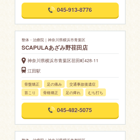
045-913-8776
整体・治療院｜神奈川県横浜市青葉区
SCAPULAあざみ野荏田店
神奈川県横浜市青葉区荏田町428-11
江田駅
骨盤矯正
足の痛み
交通事故後遺症
首こり
骨格矯正
足の痺れ
むち打ち
045-482-5075
整体・治療院｜神奈川県横浜市都筑区