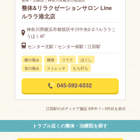
整体&リラクゼーションサロン Line
ルララ港北店
神奈川県横浜市都筑区中川中央2-2-1ルララこ
うほく4F
センター北駅 / センター南駅 / 江田駅
膝の痛み
腰痛
リラク
ほぐし
首の痛み
ストレッチ
むち打ち
045-592-6532
江田駅のボディケア施設 3件中 1～3件目を表示
トラブル近くの整体・治療院を探す